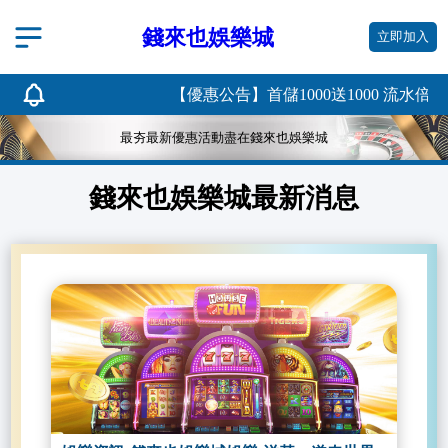
錢來也娛樂城
立即加入
【優惠公告】首儲1000送1000 流水倍率20
最夯最新優惠活動盡在錢來也娛樂城
錢來也娛樂城最新消息