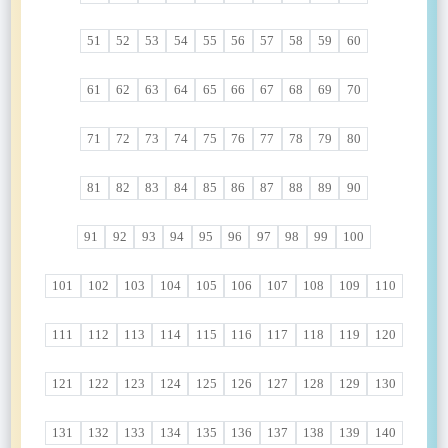
下一張7年1.54億美元的延長合約，但岡薩雷茲還是
娛樂LEO-九州娛樂i88娛樂城通博娛樂城娛樂城-AV
機:免費領取-首存1,000送1,000--123-1766.ws情色
在2012年被紅襪於交易大限前送往道奇隊。在道奇
影城現金版娛樂城出款娛樂城 相關品牌介紹:參閱
裸聊其他人都在看:【1766.ws】一起聊聊高端老司
隊後的岡薩雷茲身手逐漸下滑，不過依舊有著聯盟平
《你不可不知的娛樂城的專業名詞》，拉近你與娛樂
機!全新上線囉!【1766.ws】註冊儲值完整教學老司
51
52
53
54
55
56
57
58
59
60
均以上的攻擊水準，於2015年入選生涯最後一次明
城的距離！雪梨X 簡丹 錢來也娛樂城娛樂城...
機!”台灣博彩玩家交流專區●現金版跟信用版很多要怎
星賽，在2017年受到傷病影響僅出賽71場，同年被
麼選擇才好?●為什麼賭場對百家樂又愛又怕？●為什
61
62
63
64
65
66
67
68
69
70
交易到勇士隊，隨後被釋出，2018年1月大都會以自
麼賭場對百家樂又愛又怕？●如何選擇優質線上娛樂
由球員身分將他簽下，並於同年6月將他釋出，今年
城?通博娛樂城HOYA娛樂城眾發娛樂城贏家娛樂城
他在墨西哥獨立聯盟仍有出賽紀錄且表現不俗，43場
錢來也娛樂城娛樂城金合發娛樂城博馬娛樂城九州娛
71
72
73
74
75
76
77
78
79
80
比賽敲出6轟，打擊率3成40，攻擊指數（OPS）
樂城THA-九州娛樂LEO-九州娛樂i88娛樂城通博娛樂
0.943，去年他也有在東京奧運出賽的紀錄。在退休
城娛樂城-AV影城現金版娛樂城出款娛樂城 相關品牌
81
82
83
84
85
86
87
88
89
90
聲明中，岡薩雷茲感謝了自己的家人與共事過的隊友
介紹:參閱《你不可不知的娛樂城的專業名詞》，拉
及教練，還有如親人般的經紀人博格斯
近你與娛樂城的距離！雪梨X 簡丹 錢來也娛樂城娛樂
（JohnBoggs），最後他也在聲明中寫道：「棒球自
城...
91
92
93
94
95
96
97
98
99
100
我出生以來就存在我的DNA當中，也永遠會是我生命
中的一部分。至此，我將告別我的打球生涯。」最後
他也感謝所有球團與粉絲的支持，並表示他將往人生
101
102
103
104
105
106
107
108
109
110
下一段新篇章邁進。岡薩雷茲在大聯盟一共累積
7139個打席，敲出2050安打、317全壘打、1202分
111
112
113
114
115
116
117
118
119
120
打點，WAR（勝利貢獻值，BaseballReference版
本）43.5，5屆全明星、2座銀棒獎與4座金手套獎。
相關博彩論壇:一樂娛樂城fun1.cc-錢來也娛樂城娛樂
121
122
123
124
125
126
127
128
129
130
城-FB粉絲專頁-影片*/--立即真錢遊戲--/*影片教學-手
機:免費領取-首存1,000送1,000--123-1766.ws情色
131
132
133
134
135
136
137
138
139
140
裸聊其他人都在看:【1766.ws】一起聊聊高端老司