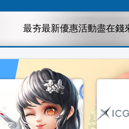
最夯最新優惠活動盡在錢