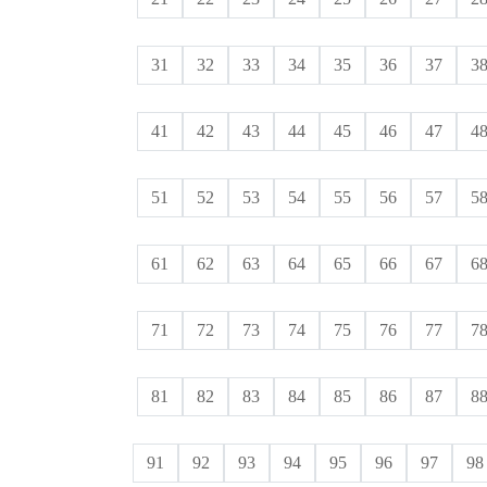
可能會將他給交易出
娛樂城的專業名詞》，拉近你與娛
手裡敲出3支安打，吞下7次三振。
這一切因為太陽例行
城的距離！雪梨X 簡丹 錢來也娛樂
特斯幾乎不需要多餘的球，第3局
掩蓋，但今天爆冷止
娛樂城...
他僅用10球三振3名白襪打者！該
31
32
33
34
35
36
37
3
些矛盾又將再度浮上
有哈里森（JoshHarrison）在兩好
今年夏天將成為自由球
時把一顆切球打成界外，4球才被
先續約權，但按照之
斯解決。第8局下，白襪恩格爾
隊在留隊問題上的處
41
42
43
44
45
46
47
4
（AdamEngel）撈起一顆內角偏
的不想繼續待在鳳凰
壞球，打成左外野平射炮，終於突
考慮將其送走。對
柯特斯的封鎖。柯特斯2018年初登
員也沒有就此問題多
板，直到去年才闖出名號，總教練
51
52
53
54
55
56
57
5
yton的支持，
讚他是當今最好的投手之一，基於
er表示：「他的合約是由
字的諧音，柯特斯綽號「惡毒的奈
定的。作為好兄弟，
特（NastyNestor）」，這本來是
61
62
63
64
65
66
67
6
他能保持良好的心
他的滑球和切球都十足凶惡。另一
生任何事情，所以很
面太空人以8比0完封國民，韋藍德
ton賽後並沒有參加記
無失分奪勝投，他用掉107球。全
71
72
73
74
75
76
77
7
ms也不願意多談，僅表
ERA排行榜暫居第1的是國聯馬林
部問題」。另外後者
手羅培茲（PabloLópez），他43
主動攬責，「我們整
有5分責失，自責分率1.05。相關
81
82
83
84
85
86
87
8
最佳球隊，但我們今
論壇:一樂娛樂城fun1.cc-錢來也娛
態，我們最近兩周表
城娛樂城-FB粉絲專頁-影片*/--立
我的責任。」相關博
錢遊戲--/*影片教學-手機:免費領取-
fun1.cc-錢來也娛
91
92
93
94
95
96
97
98
存1,000送1,000--123-1766.ws情
絲專頁-影片*/--立即
聊其他人都在看:【1766.ws】一起