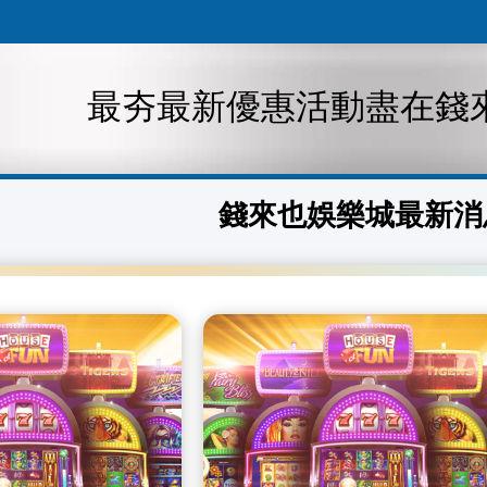
最夯最新優惠活動盡在錢
錢來也娛樂城最新消