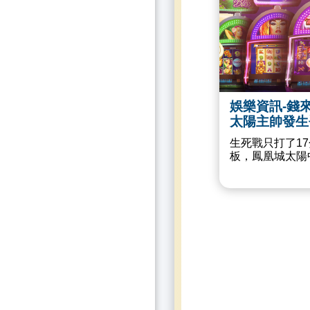
季後賽，去年更
（CameronJo
色，可惜太陽依
10助攻。獨行
後似乎是有傷離
契奇28分11籃
到這位37歲老
（JalenBrun
壇:一樂娛樂城fu
博彩論壇:一樂娛樂
娛樂城-FB粉絲專
娛樂城娛樂城-FB
遊戲--/*影片教
即真錢遊戲--/*
1,000送1,000-
取-首存1,000送1,
娛樂資訊-錢
其他人都在看:【1
色裸聊其他人都在看
高端老司機!全新上
太陽主帥發生
起聊聊高端老司機
註冊儲值完整教
【1766.ws
生死戰只打了17
家交流專區●現
機!”台灣博彩玩
板，鳳凰城太陽中鋒
麼選擇才好?●
信用版很多要怎
球隊之間出了一
愛又怕？●為什
賭場對百家樂又
還和自家主帥Mont
怕？●如何選擇
對百家樂又愛又
角，對映球隊今
娛樂城HOYA
上娛樂城?通博
分，團隊氛圍相
娛樂城錢來也娛
發娛樂城贏家娛
中，Ayton發
樂城博馬娛樂城
樂城金合發娛樂
錯位單打，之後
娛樂LEO-九州
樂城THA-九州娛
在板凳席觀戰。
城娛樂城-AV
娛樂城通博娛樂
為主力球員只獲
樂城 相關品牌
版娛樂城出款娛
是讓外界感到有
的娛樂城的專業
閱《你不可不知
價之後，Ayto
樂城的距離！雪梨
詞》，拉近你與
薪，但太陽不願
城娛樂城...
X 簡丹 錢來也娛