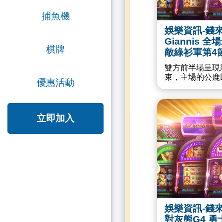
捕魚機
娛樂資訊-錢
Giannis 
棋牌
敵綠衫軍第4
雙方前半場呈現
束，主場的公鹿以
優惠活動
蒂克一分。第3
特托昆停博頻頻
爾蒂克球員多次
（JaylenBr
立即加入
規麻煩、關鍵的
三節就已經領有
鹿80比73些微
（10）天美國職
比賽，由第2種
第3種子密爾瓦
鹿2比1領先。
昆博（GiannisA
全場最高的34
娛樂資訊-錢
節大爆發，終場塞
敗公鹿，扳平系
對灰熊G4 