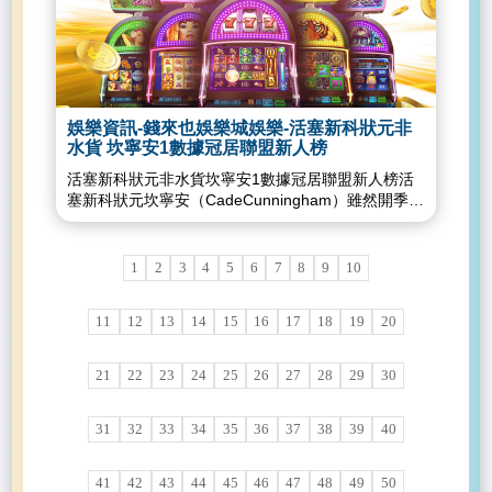
娛樂城娛樂城金合發娛樂城博馬娛樂城九州娛樂城
之吃分周期和出分周期.機器是死的,我們人是活的,所
「你去湯姆熊看就知道了！」「湯姆熊很多人會玩」
位置一定要在45度角上，追射鯊魚的前後魚鰭，如果
娛樂你玩捕魚達人的方法是什麼？？●錢來也娛樂城
THA-九州娛樂LEO-九州娛樂i88娛樂城通博娛樂城娛
以我們要經常打一台機器.規律就不難發現了 相關博
「補魚機超賺錢啊」現在我就在這裡教大家一張圖讓
2發炮彈還搞不定，就不要浪費炮彈了。4、在打離炮
娛樂娛樂城想知道博弈高手都怎麼用入們老虎機賺錢
樂城-AV影城現金版娛樂城出款娛樂城 相關品牌介紹:
彩論壇:一樂娛樂城fun1.cc-錢來也娛樂城娛樂城-FB
你看懂如何玩捕魚遊戲只需10秒即可成捕魚王一，積
塔很近的烏龜的時候，先用平常打的炮彈打一發，然
的嗎？？●錢來也娛樂城娛樂捕魚遊戲操作技巧魔鬼
參閱《你不可不知的娛樂城的專業名詞》，拉近你與
粉絲專頁-影片*/--立即真錢遊戲--/*影片教學-手機:免
攢經驗很重要。捕魚遊戲並不完全靠運氣，通過一定
後突然升級，再打一發，打烏龜頸部，四肢和尾巴，
藏在細節裡通博娛樂城HOYA娛樂城眾發娛樂城贏家
娛樂城的距離！雪梨X 簡丹 錢來也娛樂城娛樂城...
費領取-首存1,000送1,000--123-1766.ws情色裸聊其
的遊戲時間來積累經驗非常重要，只有熟悉了以後才
命中率會高很多不管這麽樣，至少對喜歡這款遊戲的
娛樂城錢來也娛樂城娛樂城金合發娛樂城博馬娛樂城
他人都在看:【1766.ws】一起聊聊高端老司機!全新
能知道哪些魚用哪種類型的炮彈最合適，可以在保證
新手來說，省去了很多開始對遊戲當中金幣不夠玩的
九州娛樂城THA-九州娛樂LEO-九州娛樂i88娛樂城通
上線囉!【1766.ws】註冊儲值完整教學老司機!”台灣
娛樂資訊-錢來也娛樂城娛樂-活塞新科狀元非
收益的前提下最小的減少炮彈的成本。很多平台上都
困擾，有了這個辦法你想怎麽玩都行，最主要的是一
博娛樂城娛樂城-AV影城現金版娛樂城出款娛樂城 相
水貨 坎寧安1數據冠居聯盟新人榜
博彩玩家交流專區●錢來也娛樂城娛樂-「沒落的台灣
有此遊戲的免費試玩，各位玩家可以先多多的積累經
些平時很難捕到的大魚，有了強大的雷射炮照樣輕松
關品牌介紹:參閱《你不可不知的娛樂城的專業名
英雄能否東山再起？」●錢來也娛樂城娛樂你玩捕魚
活塞新科狀元非水貨坎寧安1數據冠居聯盟新人榜活
驗後再進行正式的遊戲，勝率會大很多。二，一定要
捕獲，看著自己的金幣越來越多就再也不用擔心了，
詞》，拉近你與娛樂城的距離！雪梨X 簡丹 錢來也娛
達人的方法是什麼？？●錢來也娛樂城娛樂娛樂城想
塞新科狀元坎寧安（CadeCunningham）雖然開季前
做到平心靜氣。捕魚就跟釣魚一樣，等待魚兒上鉤需
真是爽啊!瘋狂的捕魚秘籍技巧當然只是一種娛樂，
樂城娛樂城...
知道博弈高手都怎麼用入們老虎機賺錢的嗎？？●錢
3場命中率不佳，屢遭外界質疑身手，不過根據統計
要極大的耐心，切不可看到幾發炮彈沒有打中魚就變
大家不應該真正的運用在遊戲中，我們更多的是從遊
來也娛樂城娛樂捕魚遊戲操作技巧魔鬼藏在細節裡通
資料顯示，他本季第四節場均得分位居新秀榜首，在
得心浮氣躁，胡亂發射。此時更應靜下心來，仔細的
戲中獲得更多的樂趣，而不是為了獲得什麽意外的財
博娛樂城HOYA娛樂城眾發娛樂城贏家娛樂城錢來也
緊要關頭期間得分也在聯盟名列前茅。坎寧安大學時
觀察魚群的動向，才能更加做到一發命中，減少耗
富。最後祝各位捕魚玩家玩的開心!! 相關博彩論壇:一
1
2
3
4
5
6
7
8
9
10
娛樂城娛樂城金合發娛樂城博馬娛樂城九州娛樂城
期就以大心臟聞名，他去年整季在NCAA絕勝時刻
損。三，捕大魚有竅門。遊戲中時常可以見到大boss
樂娛樂城fun1.cc-錢來也娛樂城娛樂城-FB粉絲專頁-
THA-九州娛樂LEO-九州娛樂i88娛樂城通博娛樂城娛
（最後倒數5分鐘兩隊差距在5分以內）共攻下106
魚悠然遊過，這時候一定要把炮彈調到最大，並且增
影片*/--立即真錢遊戲--/*影片教學-手機:免費領取-首
樂城-AV影城現金版娛樂城出款娛樂城 相關品牌介紹:
11
12
13
14
15
16
17
18
19
20
分，比第2名的63分高出將近2倍。他也把這項強大
大十倍，找準角度，按住空格或者鼠標左鍵連發，有
存1,000送1,000--123-1766.ws情色裸聊其他人都在
參閱《你不可不知的娛樂城的專業名詞》，拉近你與
心理素質能力無縫接軌轉移到NBA，本季目前第四節
很大的機會能夠捕到大boss魚，小編就以這種方法捕
看:【1766.ws】一起聊聊高端老司機!全新上線囉!
娛樂城的距離！雪梨X 簡丹 錢來也娛樂城娛樂城...
場均能夠奪得5分名列新秀第1，絕勝時刻平均得分則
到過烏龜和燈籠魚，那金幣瞬間嘩嘩的，真的讓人激
【1766.ws】註冊儲值完整教學老司機!”台灣博彩玩
21
22
23
24
25
26
27
28
29
30
排聯盟所有球員第16名。從昨天面對溜馬的比賽中就
動萬分。四，魚群是好機會。每當有大波魚群遊來的
家交流專區●錢來也娛樂城娛樂-「沒落的台灣英雄能
能看出坎寧安在第四節宰制能力，比賽時間剩下6分
時候遊戲都會提示，這時候要及時調整炮筒角度，炮
否東山再起？」●錢來也娛樂城娛樂你玩捕魚達人的
20秒，活塞仍以2分落後給對手，但他們隨後打出一
31
32
33
34
35
36
37
38
39
40
彈級別調到3或4即可，不需太高，然後按住空格或者
方法是什麼？？●錢來也娛樂城娛樂娛樂城想知道博
波10：3攻勢要回領先，而這10分全都跟坎寧安有
鼠標左鍵一通連發，也會有非常不小的收獲。 相關
弈高手都怎麼用入們老虎機賺錢的嗎？？●錢來也娛
關，他包辦其中的4分，並送出2次助攻，憑藉一己之
博彩論壇:一樂娛樂城fun1.cc-錢來也娛樂城娛樂城-
樂城娛樂捕魚遊戲操作技巧魔鬼藏在細節裡通博娛樂
41
42
43
44
45
46
47
48
49
50