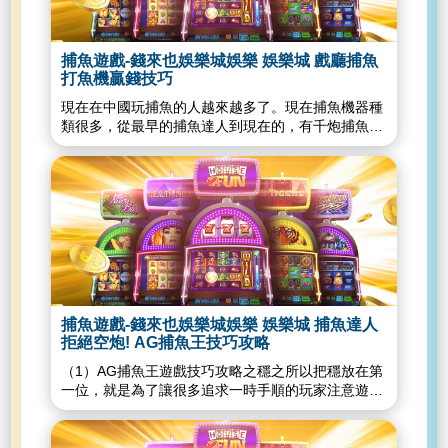
費獎勵可以拿，這一步是獲得初始積累的關鍵啦!2、
關博彩論壇:一樂娛樂城fun1.cc-錢來也娛樂城娛樂
否東山再起？」●錢來也娛樂城娛樂你玩捕魚達人的
穩紮穩打不冒進當然，一開始遊戲時的金幣是很少
城-FB粉絲專頁-影片*/--立即真錢遊戲--/*影片教學-手
方法是什麼？？●錢來也娛樂城娛樂娛樂城想知道博
的，需要穩紮穩打升級的過程中不斷賺取金幣。起先
機:免費領取-首存1,000送1,000--123-1766.ws情色
弈高手都怎麼用入們老虎機賺錢的嗎？？●錢來也娛
捕魚遊戲-錢來也娛樂城娛樂 娛樂城 戲廳捕魚
用低級炮主要集中在捕獲一些小魚，偶爾打些大魚來
裸聊其他人都在看:【1766.ws】一起聊聊高端老司
樂城娛樂捕魚遊戲操作技巧魔鬼藏在細節裡通博娛樂
打魚機贏錢技巧
尋找感覺，熟悉各種魚兒的分值後再進行適當的捕魚
機!全新上線囉!【1766.ws】註冊儲值完整教學老司
城HOYA娛樂城眾發娛樂城贏家娛樂城錢來也娛樂城
現在在中國玩捕魚的人越來越多了。現在捕魚機器種
技巧調整。比如，在捕魚中，個人是比較喜歡用“諾
機!”台灣博彩玩家交流專區●錢來也娛樂城娛樂-「沒
娛樂城金合發娛樂城博馬娛樂城九州娛樂城THA-九
類很多，從最早的捕魚達人到現在的，有千炮捕魚系
亞”炮的，在遊戲前期特別是1倍、10倍率房中，用
落的台灣英雄能否東山再起？」●錢來也娛樂城娛樂
州娛樂LEO-九州娛樂i88娛樂城通博娛樂城娛樂城-
例，海洋之星系例，每個捕魚機器的打法都不一樣，
“諾亞”只要不亂打，基本上都是穩賺不賠的。3、善
你玩捕魚達人的方法是什麼？？●錢來也娛樂城娛樂
AV影城現金版娛樂城出款娛樂城 相關品牌介紹:參閱
但原理都相同。我看了太多關於捕魚的攻略，都談的
打特殊魚種遊戲中經常會出現閃電魚、黑洞魚、冰凍
娛樂城想知道博弈高手都怎麼用入們老虎機賺錢的
《你不可不知的娛樂城的專業名詞》，拉近你與娛樂
很膚淺。有的完全是錯誤的打法。我玩了三年捕魚
魚、炸彈魚等特殊魚種。每種特殊魚被捕獲均會造成
嗎？？●錢來也娛樂城娛樂捕魚遊戲操作技巧魔鬼藏
城的距離！雪梨X 簡丹 錢來也娛樂城娛樂城...
了，寫老楊捕魚技巧也寫了半年了，我問了很多機
對應的特殊效果，對屏幕中其他魚種造成影響。比
在細節裡通博娛樂城HOYA娛樂城眾發娛樂城贏家娛
修，甚至聯系上了捕魚遊戲的程序員，最後買了一台
如，冰凍魚可以把全屏的魚兒短暫凍結，期間內所有
樂城錢來也娛樂城娛樂城金合發娛樂城博馬娛樂城九
捕魚機器來研究捕魚機器。我今天想認真的和大家解
魚的捕獲幾率增加;而打中炸彈魚，則會對周圍的魚
州娛樂城THA-九州娛樂LEO-九州娛樂i88娛樂城通博
析下捕魚遊戲。要學習更多可以百度下老楊捕魚，了
產生爆炸效果，金幣也就嘩嘩流入你的口袋，一次收
娛樂城娛樂城-AV影城現金版娛樂城出款娛樂城 相關
解更多捕魚技巧。捕魚遊戲遊戲機原理一般賭博機都
入20W金幣不在話下。4、合理使用技能攻擊遊戲每
品牌介紹:參閱《你不可不知的娛樂城的專業名
有二個來保證機器一定贏錢的可能，一個是抽水率，
隔一段時間，在屏幕右邊就會出現技能攻擊的標志，
詞》，拉近你與娛樂城的距離！雪梨X 簡丹 錢來也娛
就是在玩家全部輸入100個幣，他一定要抽幾幣了，
你只要點擊，就可攻擊屏幕中的魚。不過，技能的攻
樂城娛樂城...
捕魚遊戲-錢來也娛樂城娛樂 娛樂城 捕魚達人
這個就叫抽水率。還有一種賭博機是通過遊戲幣庫存
擊不要無節制的亂用，而是針對高分魚種的所在位置
拒絕空炮! AG捕魚王技巧攻略
來控制的，假設一台機器的初始庫存為100萬分，玩
使用。金鯊優先其次是藍鯊、魔鬼魚等生物。5、積
（1）AG捕魚王遊戲技巧攻略之穩之所以把穩放在第
家A贏了50W分，機器的庫存就變為50W分了，這時
極參與各類比賽在比賽模式中參與各種比賽，免費的
一位，就是為了讓很多追求一時手順的玩家注意遊戲
候你是很難贏錢了，假設B玩家又輸了200W，機器
賽事一定要參與，某些比賽除了金幣還有金鉆獎勵，
方法和遊戲節奏。不要盲目追求快感而頻頻放空炮，
的庫存就變為100-50＋200等於250W。這時候你就
這是重要的收入來源喔，可別錯過啦~好了，以上就
一定要看準再打。（2）AG捕魚王遊戲技巧攻略之粘
有機會把B玩家輸的錢贏到你手里來，問題是。一般
是此次帶來的個人經驗分享，希望對大家有所幫助。
打大魚粘小魚，打小魚粘大魚，在穩的基礎上，盡量