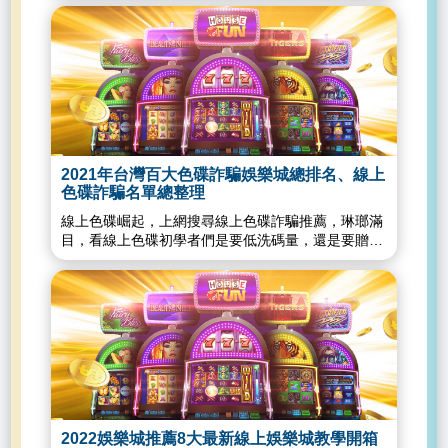
0.25%0.15%0.35%0.15%黃金會員
機http://www.fc666.net/➤第97名全球線上捕魚機
的中獎畫面，並且隨時隨地都能玩，在家躺著沙發總
現，建立一個帳戶開始玩是非常容易的，與CES遊戲
新手們，小編也推薦您可以先玩HOIN線上真人現金
城官網★★★★★➤第2名HOYA娛樂城官網
https://9ibet.net/➤第14名金好運線上捕魚機
網https://91dd8.91d.club/➤第24名昊陽娛樂城官網
0.3%0.2%0.4%0.2%白金會員
https://www.gbet123.com/➤第98名八方線上捕魚機
比在電子遊樂場坐著椅子舒服，快速的遊戲過程也不
不同的是，你是和來自世界各地的真人打牌。至尊皇
版，一定賺翻天，荷包滿滿滿~~ HOYA線上真人現金
★★★★★➤第4名錢來也娛樂城娛樂城官網
https://www.goodluck777.com/➤第15名SA線上捕魚
https://www.hyg889.com/➤第25名太陽城娛樂城官
0.4%0.25%0.5%0.25%鑽石會員
http://www.kanx9.com/➤第99名博鑫線上捕魚機
擔心娛樂城作弊。而大多數娛樂城都是承租廠商的老
帝的牌九相傳從秦朝時代的萬里長城同歲，走過多個
版試玩CASH88娛樂城第三名：CASH88現金版
★★★★★➤第5名CASH88娛樂城官網★★★★★➤
機https://www.governmentfiling.com/➤第16名任你
網https://www.scbet588.com/➤第26名至尊娛樂城官
0.5%0.3%0.6%0.3%不論你是賭場老手，或是剛加入
https://www.bs688.net/➤第100名錢滾錢線上捕魚機
虎機系統，並無法自行更動老虎機中獎機率，除非是
朝代興衰的牌九，是中國最經典的骨牌遊戲，以牌出
CASH88現金版博弈界數一數二知名的線上真人現金
市面上線上娛樂城好多家，幾乎家家都有拉霸機遊
博線上捕魚機https://999xc.net/➤第17名大老爺線上
網https://www.yes777.com.tw/➤第27名多金娛樂城
HOIN娛樂城的新手，你都可以享有比例不一的返水
https://money666.webnode.tw/➤網路上擁有捕魚機
自己研發的系統才有這種可能，像是著名的九州娛樂
九的數字為目的因而得名。先將對牌兩兩組合後再以
德州撲克，基本上只要線上真人現金版玩家們贏，都
戲，雖然玩法總是換湯不換藥，可是老酒新裝再加上
捕魚機https://www.gm1688.net/➤第18名王牌線上捕
官網https://djg88.com/➤第28名卡利娛樂城官網
優惠，通常「電子遊戲」的返水比例會比較好，所以
種類多不勝數，跟百家樂、線上娛樂城一樣，數量多
城的3D魔龍，由於是本身研發的老虎機遊戲，導致
比大小計成敗，其中最有趣的在於牌組的名稱，從最
是正常出金，加上他們家(CASH88現金版)，活動真
震撼的老虎機jackpot總讓人克制不了一直玩，但是玩
魚機https://www.king88.tw/➤第19名598線上捕魚機
https://www.777vip.net/➤第29名豪神娛樂城官網
如果你想要到線上娛樂城賺大錢，那你一定要關注線
到上百個，但是合法出金的捕魚機少之又少…今天我
許多人質疑他的中獎機率，而網路上許多的3D魔龍
大的至尊寶(皇帝)、雙天、天王、地王、天高九、地
的超級多，優惠更是超敢給，線上真人現金版新手玩
吃角子老虎機最終目的還是要贏錢，掌握slot機台攻
https://www.589.cash/➤第20名包你發線上捕魚機
https://hs-casino.com/➤第30名金雞娛樂城官網
上娛樂城推出的返水內容。遊戲頻率高的遊戲：線上
們收集網路玩家真心感想，分析2022年擁有那些捕
傳奇技巧，也是由娛樂城人員自己所撰寫出來根本沒
高九等等，您究竟會拿到什麼樣的牌組呢？快來看看
家們沒玩過線上真人現金版的新手們，小編推薦線上
略和老虎機贏錢秘訣，才能穩當當一直贏錢一直爽，
https://online808.com/➤第21名野蠻世界線上捕魚機
https://gca888.net/➤第31名雄厚娛樂城官網
娛樂城跟傳統賭場的優勢就在於速度節奏都比較快，
魚機種類，並且解說該類型捕魚機優缺點及是否深入
有可信度，因此若是想投身到線上老虎機的行列之
我們提供的規則與技巧整理，挖掘它的樂趣吧！骰寶
真人現金版新手玩家們可以先玩HOYA線上真人現金
今天要告訴你開大分老虎機怎麼選！想要靠拉霸機飛
https://www.hugaslots.com/➤第22名富豪線上捕魚
https://www.918ofa.net/➤第32名KU娛樂城官網
而速度快也代表你在一段時間有機會賺到更多的錢。
2021年台灣百大色碟詐騙娛樂城總排名、線上
遊玩！相信行家們都知道，捕魚機要捕到魚根本難的
中，必定需要慎選娛樂城！與其著重於您在互聯網上
遠征軍的花旗骰花旗骰別稱雙骰，在那十字軍東征戰
版，保證賺飽飽，賺超多錢~~ CASH88線上真人現
高高的大伙們快點一起看下去吧！首先要挑選線上拉
機https://www.fhcasino.com/➤第23名玖天線上捕魚
https://www.kugame588.com/➤第33名沙龍娛樂城
所以玩遊戲節奏快的遊戲是一個蠻推薦的切入點。以
色碟詐騙名單總整理
跟登天一樣，而且一出海捕魚就停不下來，而且常常
所有賭場指南中找到的一般性提示和技巧，不如著眼
火紛飛的年代，蒂爾的威廉爵士為東騎士們發明的小
金版試玩 第四名：錢來也娛樂城現金版這間錢來也
霸機前，一定要先好好的調查調查娛樂城評價！就像
機https://91dd8.91d.club/➤第24名昊陽線上捕魚機
官網https://sa2222.net/➤第34名炫海娛樂城官網
【HOIN娛樂城】來說，像這類型的遊戲有「快速百
血本無歸。今天讓我們來教你如何快速利用線上捕魚
於證明行之有效的方式來提高您選擇遊戲的機率。在
小調劑，到二戰時期經過士兵改良──至少不再以豬
線上色碟崛起，上網搜尋線上色碟詐騙推薦，琳瑯滿目，看線上色碟初學者們是要低洗碼量，還是要贈點多的，或者註冊送體驗金，優惠一間比一間更好，但是卻一間一間的倒，導致許多娛樂城都只是一間線上色碟詐騙黑網，即使有贏錢也是讓線上色碟初學者們看的到吃不到，嚴重點就是儲值之後發現不出金，連本金都拿不回來，到底為什麼有這樣的風氣呢？詐騙不僅充斥在線上色碟圈，現在連蝦皮網拍，momo購物分期付款，網路教友軟體通通都淪陷，到現在簡訊通知領取三倍券..全都是騙….圓仔只能說詐騙手法更新速度比線上色碟初學者們吃飯速度來的快，一不小心線上色碟初學者們就是下個待宰羔羊！趕緊看下去，保住線上色碟初學者們的小羊命。紅色警報：2021線上色碟詐騙新招必須知！持續更新ing……雅典娜線上色碟詐騙愛麗絲仙境賺錢ptt能信嗎?10月)愛麗絲歡樂仙境(利用解任務吸引儲值升等)變相詐騙、雅典娜線上色碟、AI智能科技、元大線上色碟詐騙、利富線上色碟、賭場黑馬..等等2019年就上靠北黑網的-雅典娜線上色碟詐騙..9月)維娜斯線上色碟、杜老爺不出金還在持續吸金，另外還有誠鑫資產管理公司框稱可以幫線上色碟初學者們討回被線上色碟騙的錢…newcentury新世紀也釋出名黑網8月)網路交友裸聊好開心?詐騙集團拿到裸體影片威脅付贖金不然公開影片8月)虛擬貨幣線上色碟詐騙、二元期權線上色碟詐騙、VIX波動率，千萬別相信，保證全黑網，水舞線上色碟、寰球科技、超級星線上色碟、金鑫…等等!7月)假網拍!臉書匯款之後對方馬上消失?或者使出拖延招數一拖再拖7月)振興三倍券簡訊通知提醒可領取，點入網址秒中毒7月)momo購物網資料外洩，詐騙集團謊稱購物平台客服能協助取消信用卡自動扣款or分期付款讓不少民眾信以為真7月)假線上色碟詐騙(線上色碟)真詐騙165通報黑網：ENAI、超有錢線上色碟、BITEX、盈昇、TSM、資多星、環球金融、威鑫、金貝…等等！2021年台灣50大詐騙線上色碟名單排名表線上色碟詐騙排名詐騙線上色碟名稱線上色碟詐騙指數線上色碟詐騙金額第1名GB線上色碟★★★★★$98,573,700第2名捷飛數位線上色碟詐騙★★★★★$89,428,166第3名智付寶線上色碟★★★★★$79,952,746第4名億興線上色碟★★★★★$86,515,786第5名HUOLI線上色碟★★★★★$67,685,354第6名金鑫線上色碟★★★★★$46,487,546第7名微星線上色碟★★★★★$65,465,987第8名千圓線上色碟★★★★★$94,978,546第9名永利寶★★★★★$83,954,778第10名博樂線上色碟★★★★★$78,515,786第11名鑫皇冠信用版★★★★★$57,685,354第12名金濠線上色碟★★★★★$26,487,546第13名WID全球平台★★★★★$15,465,987第14名永興利線上色碟★★★★★$14,978,546第15名GF鉅發線上色碟★★★★★$78,515,786第16名WQ線上色碟★★★★★$57,685,354第17名九州線上色碟★★★★★$26,487,546第18名AI線上色碟★★★★★$15,465,987第19名G.W.A.T團隊★★★★★$14,978,546第20名TMD線上色碟★★★★★$57,685,354第21名完美線上色碟★★★★★$26,487,546第22名W俱樂部(W線上色碟)★★★★★$15,465,987第23名永旺線上色碟★★★★★$14,978,546第24名玖玖線上色碟★★★★★$78,515,786第25名利亨線上色碟★★★★★$57,685,354第26名UT-e智慧線上色碟詐騙理財★★★★★$26,487,546第27名高登全球線上色碟詐騙★★★★★$15,465,987第28名CPS詐騙線上色碟詐騙★★★★★$14,978,546第29名至尊線上色碟★★★★★$79,952,746第30名UP線上色碟★★★★★$86,515,786第31名永旺線上色碟★★★★★$67,685,354第32名B.G.R詐騙★★★★★$46,487,546第33名渣打財富通線上色碟★★★★★$65,465,987第34名DK關鍵科技★★★★★$63,573,700第35名FAI投顧理財★★★★★$59,428,166第36名Y.J.S線上色碟平台★★★★★$35,952,746第37名綠洲線上色碟詐騙★★★★★$8,515,786第38名Jscity線上色碟★★★★★$7,685,354第39名98線上色碟詐騙網★★★★★$59,428,166第40名大立線上色碟★★★★★$35,952,746第41名大老爺線上色碟★★★★★$8,515,786第42名鑫皇冠信用版★★★★★$7,685,354第43名Qwin線上色碟★★★★★$59,428,166第44名海碩平台★★★★★$35,952,746第45名666線上色碟★★★★★$8,515,786第46名鉅亨線上色碟★★★★★$7,685,354第47名潤金線上色碟詐騙★★★★★$6,487,546第48名浪勢線上色碟★★★★★$5,465,987第49名新彩詐騙★★★★★$4,978,546第50名瑪奇朵線上色碟詐騙★★★★★$3,954,778跟著「老師」下注就能發大財？別貪心！線上色碟詐騙手法大公開您的家人好友投注大量資金在線上色碟、又不確定是不是詐騙，擔心血本無歸嗎？自己想創造額外收入但怕犯法，或不想積蓄被騙光嗎？其實關於線上色碟的合法性、是否是詐騙，在網路上已經有不少的討論；但其中有許多文章就是由線上色碟自己撰寫的，立場難免偏頗，內容真實性也參差不齊，讓民眾一時間很難找到真正可靠的資訊。瀏覽無數個關於線上色碟的討論頁面與相關新聞後，為大家整理出重點：到底線上色碟合法嗎？玩線上色碟會不會被詐騙呢？詐騙線上色碟Q&A全部幫您解答Ｑ：網路這麼多線上色碟詐騙，那麼有不會詐騙的嗎？Ａ：現在不會詐騙的真的很少很少，2021年推薦線上色碟可以玩 HOIN線上色碟 、SWAG娛樂城、HOYA線上色碟、錢來也娛樂城線上色碟、 cash88線上色碟、 九牛線上色碟、 金合發線上色碟，這幾間都是會正常出金的線上色碟。名次線上色碟名稱推薦指數推薦勝率勝率收益官網連結第一名HOIN線上色碟★★★★★97%$97,528,900➤第二名SWAG線上色碟★★★★★96%$96,626,606➤第二名HOYA線上色碟★★★★★96%$94,424,404➤第三名錢來也娛樂城線上色碟★★★★★95%$92,528,900➤第五名cash88線上色碟★★★★★94%$91,528,900➤2021年正常穩定出款的線上色碟推薦第一名：HOIN線上色碟HOIN線上色碟線上色碟界數一數二知名的線上色碟，基本上只要線上色碟初學者們贏，都是正常出金，加上他們家(HOIN線上色碟)，活動真的超級多，優惠更是超敢給，大家沒玩過線上色碟的新手們，推薦您可以先玩HOIN線上色碟，保證賺飽飽，賺超多錢~~ HOIN線上色碟試玩第二名：SWAG線上色碟SWAG線上色碟試玩第三名：HOYA線上色碟HOYA線上色碟試玩第四名：錢來也娛樂城線上色碟錢來也娛樂城線上色碟試玩第五名：cash88線上色碟cash88線上色碟試玩Ｑ：線上色碟遊戲都是合法的嗎？Ａ：現在很多線上色碟網站的機房都設置在國外，在國外是合法的！在台灣目前是不合法。雖然台灣沒有設立合法的線上色碟，大家可以在線上玩其他國家的合法網站遊戲。如果玩家是很謹慎的人，對於網路上賭博遊戲的合法性存有疑慮，建議向法律專家詢問後再決定是否線上玩。Ｑ：線上色碟優惠最推薦哪一個？Ａ：如果玩家們想發財，只能選HOIN線上色碟 、SWAG娛樂城、HOYA線上色碟、錢來也娛樂城線上色碟、 cash88線上色碟Ｑ：線上色碟遊戲這麼多種，要玩哪一種？Ａ：獨家優惠針對各式需求，有星等排行也有優惠最多的線上色碟，都在獨家優惠推薦玩家們。Ｑ：線上色碟這麼多間，要玩哪一間？Ａ：推薦HOIN線上色碟 、SWAG娛樂城、HOYA線上色碟、錢來也娛樂城線上色碟、 cash88線上色碟，因為聽過太多太多真實案例，因為玩HOIN線上色碟 、SWAG娛樂城、HOYA線上色碟、錢來也娛樂城線上色碟、 cash88線上色碟而賺大錢，都問為什麼玩HOIN線上色碟 、SWAG娛樂城、HOYA線上色碟、錢來也娛樂城線上色碟、 cash88線上色碟會賺錢，只能說就是優惠多，又敢出金吧，所以囉~~推薦HOIN線上色碟 、SWAG娛樂城、HOYA線上色碟、錢來也娛樂城線上色碟、 cash88線上色碟Ｑ：線上玩線上色碟好處？Ａ：現在很多線上色碟都有「提領免手續費」優惠，還有加值點數送2~10%不等(依各家線上色碟規定)，比起以前還要到遊戲場玩方便多了呢！各大網站活動眾多，因為線上色碟太過競爭，每家線上色碟反水活動不太相同，玩家們可以多多比較。Ｑ：線上色碟線上儲值可換回台幣嗎？Ａ：可以的，但是通常每個線上色碟都有自己的規定，比方說要滿$1000以上才能轉到自己帳戶，一個禮拜通常也有1-3次取出免手續費的優惠，以各個遊戲的規定為主。如果想知道玩家玩的線上色碟是否可以換回台幣，建議直接詢問客服人員最快速，得到準確的答案。Ｑ：最多人玩的線上色碟遊戲？Ａ：根據線上色碟網統計，線上最多人玩的遊戲是「線上色碟」，一般有真人荷官陪玩家在線上玩，比較有互動的感覺，在押注時千萬不要押平手(機率極小)。對於線上色碟詐騙的案例，近期有愈來愈多民眾回報，主要利用人性弱點（急用錢或貪小便宜）引導你步入陷阱，抓住一開始認為「小額線上色碟詐騙不吃虧」、「網路下注簡單」的心態，安插謊稱線上色碟詐騙體驗豐富的「老師」、「分析師」、「總監」協助投注代操，民眾獲利後便引誘民眾投注更多金錢，最後以各式理由拒絕民眾提領獲利金，讓你抱持著「投入一筆總要賺回來」的心態，深陷詐騙集團設下的陷阱，而且錢也再也拿不回來。根據165反詐騙宣導公佈109/7/23–7/29期間，接獲民眾通報假線上色碟詐騙（博奕）之詐騙網站，就高達30個以上。線上色碟詐騙的招募貼文詐騙集團常會使用以俊男美女的假帳號頭像，滲入相關社團，也會滲入一般正常社團大量貼文，或是以各種方式或交友軟體、交友網站加到民眾的LINE帳號。成功聯繫對談後，宣稱「保證穩定獲利」、「利潤高」、「保證快速提領金錢」等話術，吸引民眾註冊線上色碟會員進行下注。各種案例根據民眾案例，詐騙集團張貼極具吸引力的招募貼文，讓民眾基於好奇心、想賺錢的心態主動詢問。初始時期，投注的金額並不大，或是直接送投注金提供「試玩」。投注後，帳面確實顯示獲利，因此戒心不會升高。 透過各種文案和保證賺錢的方式，引誘小額進場。線上色碟詐騙手法第一招：保證獲利招首先詐騙集團會以各種方式例如：臉書或交友軟體加到線上色碟初學者們的LINE，之後就會問線上色碟初學者們要不要線上色碟詐騙，要不要玩遊戲，他會跟線上色碟初學者們說保證可以穩定獲利，再來他們會指示線上色碟初學者們，聲稱他們破解了網站的數據可以知道怎麼下會贏，會員就在他慫恿之下傻傻的在那網站註冊並儲值投了一千塊一開始真的在裡面贏錢，之後要提領的時候人就不見了別說線上色碟初學者們獲利的部分!連一開始儲值投注的本金都拿不回來但是這些協助代操的「老師」、「分析師」、「總監」，會持續用各種話術引誘民眾加碼投入大筆資金，累積一筆獲利金後，卻以平台各式問題，如違規使用外掛來結帳戶，謊稱無法提領。除了用莫名的原因怪罪之外，甚至要求民眾提供個資、簽署合約賠償操作失敗的費用。問題一：線上色碟合法嗎？答案是：在台灣，不合法！透過網路我們很輕易可以接觸到國外的線上色碟網站，但關於線上下注的賭客是不是違反賭博罪，法律界可是一直都有爭議的！實務判決上雖然傾向判處賭客無罪，但網路愈發發達，未來修法的方向如何還很難說，也只能建議民眾不要以身試法！問題二：線上色碟真的能發大財？先提供幾個案例給大家參考：【心得】網路賭城線上色碟詐騙經過分享，希望大家小心線上色碟詐騙博奕「只贏不輸」？詐騙陷阱全是紙上富貴，就和線上色碟詐騙的道理一樣，本來就不可能有必贏的賭局，如果有人說「穩賺不賠」、「照著這樣下注一定發大財」等話術，那就一定要提高警覺了。近期有關線上色碟的詐騙案例大多離不開以下流程：線上色碟詐騙第一步:想要+1，高獲利引誘線上色碟初學者們，詐騙者會透過LINE、Instagram，或者其他交友軟體等管道接近線上色碟初學者們，和線上色碟初學者們熟悉之後就時不時提到他的「輕鬆賺錢法」（也可能會美其名是線上色碟詐騙，但其實就是賭博），並且邀請線上色碟初學者們加入某個群組。又或者，這些線上色碟會開通社群帳號，放出「線上色碟詐騙博奕」的廣告，用誇張的線上色碟詐騙報酬率、假造別人贏錢的帳目、一堆鈔票的照片等等，再加上hashtag標榜#穩定獲利、#保證出金，目的都是要營造出網路賭博很好賺的錯覺，吸引民眾註冊線上色碟會員。線上色碟詐騙第二步:有些線上色碟則是用美女的照片吸引玩家，現代桃色陷阱!?避免「交友軟體詐騙」使用前必看！！免費註冊，進場門檻低民眾免費註冊了線上色碟網站成為會員後，為了試水溫都會選擇先小額進場試試手氣，也很神奇地都會贏錢。這時候要把贏的錢提領出來通常也拿得到，贏個幾次之後會員漸漸放下心防，資金越下越多。線上色碟詐騙第三步:專業代操，老師帶線上色碟初學者們飛，自己操作一段時間後，前面提到的群組內會不斷有人提到跟著幾位「老師」，宣稱他們知道如何「破解」線上色碟，找出必定贏的組合，只要聽從指示下注或交給他「代操」就能一舉獲利。依照他們的指示可能真的能夠贏幾次，有小額獲利，但時機一到，這些老師就會慫恿線上色碟初學者們「加碼」、投入大筆資金「一次翻本」。若說沒錢，有的這些老師甚至會要求會員借錢、貸款籌錢，極盡所能要會員「梭哈」！那這些所謂的專業老師到底是不是真的呢？有網友分享被加進群組後，發現這些所謂的「老師」根本都是盜用照片的假帳號！線上色碟詐騙第四步:梭哈贏了，卻領不出來，等到玩家因為前幾次依照老師指示都成功贏錢後放下戒心，真的加碼「梭哈」、投入大量資金後，帳面上真的出現大筆獲利。但這時線上色碟就會開始找各種理由不出金，例如：系統故障、操作失誤、連線異常、金額不足等問題，會員的獲利只有虛擬的數字、看得到摸不到，一拖再拖，最後會員可能直接被停權、封鎖，網站直接關閉，人去樓空，一毛都領不到。除了被騙，玩線上色碟可能還會有什麼風險？個資安全問題，註冊的時候被要求提供身分證、存簿等照片，有個資外洩隱憂。相信大家在LINE上面或者臉書上面都有發現，通常都是美女主動問線上色碟初學者們或者貼文說可以賺錢讓各位去私訊問個詳細，或者還沒遇過的人不知道我在說什麼今天我們來討論一下線上色碟，這個東西吧，什麼叫做線上色碟簡單說就是博奕類~~什麼還不懂~~好!!在更白話一點就是賭博當介紹員在跟線上色碟初學者們說內容的時候就會問線上色碟初學者們有沒有接觸過呀~知道這是什麼嗎??簡單說就是簽賭網址~~網頁板地下賭場，就這樣然後這時候線上色碟初學者們一定會問，這不就是賭博嗎??沒錯這就是!!然後介紹員一定會說盲目的亂玩就叫做賭博有好的分析團隊較線上色碟詐騙~~我該說線上色碟詐騙有風險請僅剩理財這段話嗎XD?然後為了讓大家相信這是一定賺錢都通常都會給線上色碟初學者們看一些所謂的獲利圖~~什麼是獲利圖就是贏錢的圖片啦，又或者是別人的入帳圖~~別問ㄌ就是別人的收到錢之後的團片，等線上色碟初學者們相信之後線上色碟初學者們心裏就會想試試看吧不過通常入門都是1000看大家的價值觀在哪((我覺得1000就很多了，1000儲值進去後通常他們都讓線上色碟初學者們加入群組也就是報牌群組~~什麼集體賭博!!接下來就是看所謂的分析團隊囉可是線上色碟初學者們覺得一開始線上色碟初學者們稍微贏一點點就覺得這是好的開始嗎?看線上色碟初學者們遇到的團隊囉~~為什麼這樣說勒??10個團隊有9個團隊都會讓線上色碟初學者們小贏然後後面開始讓線上色碟初學者們輸錢由於線上色碟初學者們先前的案例相信團隊只是一時失事吧?~有了這個想法之後就是不幸的開始囉，相信一時失誤的線上色碟初學者們就會想要贏回來繼續儲值更多無限循環。當然以上說的並不是所有的線上色碟可以大多線上色碟都是這樣~~所以基本上不會贏應該是有人有贏啦恭喜跟對團隊囉，所以他們所謂的線上色碟詐騙就是，把線上色碟初學者們的錢堵在團隊身上而已，也不算詐騙啦。就算讓線上色碟初學者們贏了錢之後，要幹嘛?當然是轉成現金啊，轉成現金後問題來了系統又會告知線上色碟初學者們下注量不夠啦或者一堆理由不能線上色碟初學者們換現金的，此時線上色碟初學者們的只能摸摸鼻子囉~~怎麼不去告他??疑他由騙線上色碟初學者們嗎好像沒有，只是沒跟線上色碟初學者們說清楚規則而已算騙嗎~~好像不算齁?，基本上線上色碟會帶的遊戲有色碟紛紛彩幸運飛艇線上色碟紅白輪色碟或許還有很多吧再來另一個方式就是跟線上色碟初學者們說用攻擊式的方式去玩線上色碟~~什麼式攻擊式的方式??就是說開線上色碟外掛啦不法程式，線上色碟初學者們們應該享用不法程式就可以贏錢對吧~~當然可以贏啊，通常會跟線上色碟初學者們說贏錢完或是領到錢再給他們20-30%的傭金，其實這很多喔~~假設線上色碟初學者們1000贏到50000那麼傭金式多少呢??自己想XD，贏完怎麼換成現金??他們會說因為是用不法程式贏的可能還要再儲值贏來的一半金額讓線上色碟初學者們不懷疑，但你們線上色碟初學者們哪來的2-3萬儲值??看人啦對於那麼陌生的事情線上色碟初學者們有勇氣儲值那麼多??又或者贏錢完15分鐘內馬上附佣金~~此時的線上色碟初學者們一定在想佣金等到線上色碟初學者們贏的錢下來再給對不對哈哈太天真了DCard有更詳盡的討論串：線上色碟線上色碟詐騙賺錢？#爆料，怎麼辨識是不是線上色碟詐騙？一頁式網站，先前防詐達人的文章就有提過，網路線上色碟詐騙詐騙很常用一頁式網站作爲行騙的工具。這種網站介面簡單，可能只有一個輸入帳號密碼的欄位。線上色碟也是一樣，有許多案例都是以一頁式網站的形式出現。更多關於一頁式網路線上色碟詐騙詐騙網站請參閱：虛擬貨幣就是詐騙嗎？虛擬貨幣詐騙手法全解析教線上色碟初學者們識破有問題的虛擬貨幣線上色碟詐騙騙局。第一會規定線上色碟初學者們時間，或者敢讓線上色碟初學者們領到錢再給佣金一定是事有蹊俏的，會規定線上色碟初學者們15分鐘內給佣金就是因為系統提現金的作業時間20-30要等很久所以線上色碟初學者們還要給現金他們，就算線上色碟初學者們提早申請了提款想說這樣就可以了，對吧，沒這回事喔，系統又會跟線上色碟初學者們說線上色碟初學者們的下注量不足不能領，通常下注量都很高不是一般人可以到達的~~什麼是下注量就是線上色碟初學者們押的金而有也就是線上色碟初學者們玩的錢，假設今天他下注量訂在3萬線上色碟初學者們贏2萬9999也是領不出來的喔~~通常開外掛帶線上色碟初學者們玩得不贏超過2萬，也是有超過兩萬的通常超過2萬以上都會跟線上色碟初學者們說等妳領到現金在給佣金~~這就還好最不虧的方式，可是等線上色碟初學者們提現金的時候就會跟線上色碟初學者們說因為不法程式要線上色碟初學者們多儲值進去通常也都不少錢啦~~，以上都是我詢問過身邊朋友所得出來的結果因為我很多朋友有玩但是幾乎虧錢，別說都是自己玩聽從群組的也沒賺到錢的喔~~關於此篇看個人想法所謂線上色碟詐騙都是有風險在的，是線上色碟詐騙還是變相詐騙就在於個人~~我只是統整資料喔~~，看大家怎麼想~~，別忘了，許多詐騙案例的受害人都是因為誤信了詐騙集團提供的身分證照片而放鬆警惕，進而受害。這些被提供的身分證照片，可都是從其他詐騙受害者那裏騙來的啊！接下來他們的套路就出現了。首先贏錢會用各種理由不讓線上色碟初學者們領，之後想抽身他們就會說洗碼量不夠或儲值太少，或者寶物還在配對這種鬼話，反正話都是他們在說的，目的就是要騙線上色碟初學者們把剩下的點數輸光或需再次儲值才能提領，例如說讓線上色碟初學者們贏15000，然後會指示線上色碟初學者們全下，最後當然不意外的就輸光了，總之線上色碟初學者們要是儲值下去，無論如何錢就是拿不回來了，不用浪費時間跟他們周旋！有違法疑慮在文章一開始就有提過，在台灣若線上色碟的籌碼是可以兌現的，就可能會讓賭客涉嫌賭博罪。這篇文章是以律師的觀點所寫，有詳盡的法律解釋。雖然在實務判決上有人認為「線上賭博網站」並不像賭場是「公開場合」，所以賭博罪較少成立，但仍有線上賭博網站賭客被移送法辦的案例，最後不只要罰金5000元，在賭博中的不當得利更是要被全部沒收。詐騙手法第二招:線上色碟高額贈點誘引玩家儲值玩家收到線上色碟的簡訊廣告看到儲值1000贈500的標題被吸引註冊儲值，為了領到5000的贈點，不惜直接儲值10000，發現一切都是騙局！可疑網址，最簡單的方法，就是直接將網址傳給防詐達人查詢。防詐達人與警政署165專線合作，只要是已被通報為線上色碟詐騙（博奕）詐騙的網站以及不安全連結，都可以輕鬆快速辨識成功！也可以直接參考警政署公布最新詐騙線上色碟詐騙（博奕）網站名單。被線上色碟詐騙了怎麼辦，很多人不報案、就是因為怕自己涉嫌賭博罪會被波及，所以被騙了錢也選擇摸摸鼻子忍氣吞聲。但詐騙集團正是利用賭客這樣的心理，不斷變著花樣行騙！前文也提過，雖然在台灣有賭博罪，但因為線上賭博在實務上目前比較少有被判有罪的前例，若遇到詐騙請千萬不要保持沈默，而要勇敢報案為自己發聲！接著回報，報案之外，如果手上有證據（例如截圖、網址），也可以透過防詐達人的回報功能來檢舉，當防治線上博奕詐騙的吹哨人，幫助廣大民眾不要受騙。請先報案，防詐達人使用方法請參閱：線上色碟賺錢是詐騙還是線上色碟詐騙??線上色碟賺錢是詐騙還是線上色碟詐騙??走！這就帶線上色碟初學者們看『防詐達人』大進化詐騙手法第三招：老師帶牌代操帶線上色碟初學者們飛高高很多網路詐騙的人會在FB或是google之類的大型社交論壇聲稱自己有靠球版賺錢，這時候就會邀您加入LINE的群組，裡面會有所謂的群帶，就是這些資訊讓會員失去了判斷能力，代操的老師會給資訊讓群組裡的人下注，往往線上色碟初學者們看到的幾乎都是高額的獲利，１０場裡面有９場都是獲利的，再來會有人分享說被某某老師”私帶”賺了很多錢，其實群組裡根本沒多少真人，不是他們的管理員就是假帳號暗樁，一群人在裡面演戲騙線上色碟初學者們上鉤，騙線上色碟初學者們進行所謂的”私帶”當然線上色碟初學者們看到高額的獲利，也會想著儲值越多贏越多，一次性就入金了好幾萬塊，穩賺不賠的幹嘛不儲值？請動動腦三思其真實性，代牌代操百分之100%都是騙人的！詐騙手法第四招:網戀詐財讓線上色碟初學者們沉醉在粉紅泡泡裡詐騙集團成員埋伏在網戀平台裡，無所不在！尋找孤單寂寞或者好色的單身男性下手。起出曖昧不間斷，關心問候更是基本話術，此時線上色碟初學者們已被她溫暖柔情的攻勢迷的神昏顛倒，之後問線上色碟初學者們要不要出來見面！爭取線上色碟初學者們百分之兩百的信任，見面之後就開始純純的愛，讓線上色碟初學者們覺得她好清純可人，真的是喜歡的不得了！在純情的攻勢之下～就會開始話術線上色碟初學者們，跟線上色碟初學者們說她家人生病需要醫藥費或者急需用錢可以先借錢應急嗎？在者直接跟線上色碟初學者們說要不要一起玩遊戲！一起贏錢！可愛女友都開口了肯定要好好的表現一下，此時線上色碟初學者們就是那個掉進詐騙愛情炫窩的大豬頭線上色碟詐騙防不勝防，除了不斷辨識詐騙網站、避開不正當的線上色碟平台之外，也提醒民眾要養成正當的觀念：博奕並非穩定安全的賺錢方法，靠著賭博梭哈、以小博大翻轉人生的劇情只有賭神電影會出現，現實生活中號稱穩賺不賠的線上色碟詐騙或賭博項目就是詐騙。警政署也提醒民眾：網友不會幫線上色碟初學者們賺錢！記得小賭怡情，網路線上色碟詐騙也要適可而止，請勿過度沈迷，避免造成金錢損失，還可能會涉及賭博罪喔引用刑法條文恐嚇民眾除了用各種話術引誘民眾加碼投入大筆資金、簽署合約賠償操作失敗的費用，亦有以非法程式下注、使用外掛違規，導致虧損之理由，要求民眾繳納罰金，否則提告有的過程中會引用刑法條文，讓不知情民眾信以為真，心生畏懼。詐騙手法第五招:網路高調炫富假交友真詐財對於線上色碟詐騙
娛樂城現金版小編也觀望許久，雖然沒有真的自己玩
你買電腦設備前會先爬文再去買，吃角子老虎遊戲也
https://www.hyg889.com/➤第25名太陽城線上捕魚
https://dbi88.sh1788.net/➤第35名金合發娛樂城官網
家樂」、「極速龍虎」、「北京賽車」、「幸運飛
機攻略，成為一名出色的漁夫！此篇2022年捕魚機
這裡您將學到：什麼是最好的線上電子老虎機玩以及
蹄跟盾牌當工具──後由法國傳至美國相當盛行，擁
過，但身邊有不少線上真人現金版新手玩家們實際體
是一樣的意思！像是九州tha魔龍機台畫面精緻好誘
機https://www.scbet588.com/➤第26名至尊線上捕魚
https://www.jf68.net/➤第36名必出金娛樂城官網
艇」、「老虎機」、「7pk」都還蠻推薦的！因為這
分析包含的訊息量極大，整理2022年捕魚機的破解
許多其他線上電子老虎機技巧。我還將為您提供一些
有多種玩法。由於是以擲出的點數總合分勝負，節奏
驗後，跟小編讚不絕口，而且也每次看他們官網的線
人，可是九州收傳票、降額度、贏錢就風控帳戶的事
機https://www.yes777.com.tw/➤第27名多金線上捕
https://gd666.net/➤第37名諾亞娛樂城官網
些類型的遊戲都可以在很短的時間內進行一場或者是
攻略、贏錢秘笈、出金平率、捕魚技巧分享！搜尋捕
寶貴的線上電子老虎機提示，以介紹最佳的漸進式線
明快、玩家更是興致昂然，甚至玩到上癮！也因此花
上真人現金版新手玩家們優惠真的非常多 錢來也娛
蹟在靠北娛樂城隨便都會看到好幾則，那你覺得他旗
魚機https://djg88.com/➤第28名卡利線上捕魚機
https://5168th.com/➤第38名EX娛樂城官網
多場的遊戲，遊戲節奏非常快速，如果再搭配上面的
魚機關鍵字，就不得不說說新手玩家們最重視的信譽
上電子老虎機以及選擇大獎遊戲如何影響您獲勝的機
旗骰的賭桌往往會是賭場最吵雜激動的一角，又因為
樂城線上真人現金版試玩第五名：CASH88現金版
下的遊戲會佛心到哪裡去嗎？而且不出金娛樂城，遊
https://www.777vip.net/➤第29名豪神線上捕魚機
https://www.surpass77.com/➤第39名贏家娛樂城官
退水優惠，或是各個遊戲的其他優惠，包準你可以在
了，現在網上一堆報牌群組、報牌網站，準不準還算
會。換句話說，如果您試圖發現如何選擇線上電子老
玩家勝率較其他遊戲高，一回合接著一回合，被認為
CASH88現金版已上市4年，目前出金都很正常，客
戲再好玩再好贏也都只是浪費時間、空歡喜一場，所
https://hs-casino.com/➤第30名金雞線上捕魚機
網https://www.iwin688.com.tw/➤第40名通博娛樂城
HOIN娛樂城上面賺到不錯的收入。整體看下來，其
其次，重點是他們都會推薦新手玩家們指定的捕魚
虎機以及如何找到最佳的在線線上電子老虎機，那麼
是玩得最過癮的賭博遊戲。線上輪盤數學家的輪盤最
服態度也很優整體科技風格的網站替整體遊玩體驗加
以大家千萬要做足功課！老虎機遊戲技巧及玩法在包
https://gca888.net/➤第31名雄厚線上捕魚機
官網http://tb5688.com/➤第41名星城ONLINE官網
實HOIN娛樂城上有不少遊戲都非常推薦給想要入坑
機，魔鬼就在細節裡了，加入群組或取得明牌要錢就
您會喜歡本指南的。該賭場線上電子老虎機指南將改
經典的黑白賭場電影──百萬殺人遊戲，描述著用輪
分不少！遊戲種類也很多、尤其推薦線上真人現金
括美國、亞洲地區在內的一些國家，老虎機是最多人
https://www.918ofa.net/➤第32名KU線上捕魚機
https://www.xin-stars.com/➤第42名博馬娛樂城官網
線上娛樂城的玩家們，不論是返水比例高的遊戲、頻
算了，如果連指定的捕魚機贏了還沒辦法提領，那真
變您玩線上電子老虎機的方式。機會就是您所需要
盤賭命的驚險劇情，讓它獲得了多個電影獎的殊榮。
版! CASH88線上真人現金版試玩...
玩的電子遊戲。在這方面，這天然會引起玩家一個大
https://www.kugame588.com/➤第33名沙龍線上捕
https://www.7pk999.com/➤第43名金鼎娛樂城官網
率快的遊戲、臨場性高的遊戲，甚至是介面華麗的遊
的就讓人火大了。我們提供2022年捕魚機優惠、體
的-因為贏得角子機需要時間，奉獻精神和正確的心
輪盤上的紅黑格子與數字，決定了你今晚的命運。有
問題：”老虎機终究能不能賺錢”，而這疑問同時還帶
魚機https://sa2222.net/➤第34名炫海線上捕魚機
https://www.jd1689.net/➤第44名戰點娛樂城官網
戲，數不完的遊戲類型都能在【HOIN娛樂城】上面
驗金，讓你試玩看看！2022年捕魚機種類BWIN必贏
態。那麼，您準備好開始學習如何提高在線上電子老
趣的是，輪盤其實是數學家不來是研究意外的產物，
來了相關的問題：”老虎機有沒有做弊系統？”、”怎樣
https://dbi88.sh1788.net/➤第35名金合發線上捕魚機
https://www.melco6788.com/➤第45名王者娛樂城官
找到，還想要看更多推薦的線上娛樂城遊戲嗎？從上
捕魚機幸運棋牌捕魚機SIMPLEPLAY捕魚機QT捕魚
虎機上獲勝的機會了嗎？最好的在線線上電子老虎機
從永動機原理得到啟發而設立，而直到現代，甚至還
擊敗賭場設定好的老虎機？”仍然有一些办法可以幫
https://www.jf68.net/➤第36名必出金線上捕魚機
網https://kingsgambler.com/➤第46名911娛樂城官
面篩選的類型中開始尋找吧！也許你會從此愛上線上
2022娛樂城推薦8大最新線上娛樂城教學開箱
機全民捕魚3D黃金捕魚場海洋天堂KA電子捕魚機