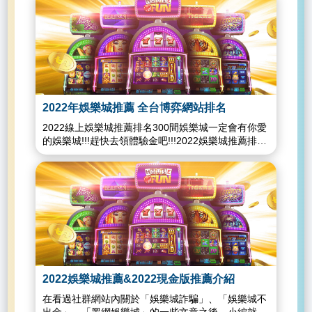
http://368ku.net/➤第69名金贏家娛樂城官網
機 https://lijing5888.com/➤第3名HOYA線上捕魚機
樂城(HOIN娛樂
電路等，就組成了一種新型的玩法。當你投幣之後，
錢來也娛樂城娛樂城Q8娛樂城電子類捕魚機有有有
https://tw888.tw5588.com/➤第70名Lucky娛樂城官
https://1766hy.com/➤第4名錢來也娛樂城線上捕魚
城)★★★★★★★98%$98,368,700➤第二名HOYA
就會獲得一次或者幾次拉拉杆的機會，由於機器內部
有有電子類7PK有無有有有電子類拉霸機有有有有有
網https://www.lucky899.cc/➤第71名金豹娛樂城官網
機https://as5588.com/➤第5名CASH88線上捕魚機
娛樂城★★★★★★★96%$96,124,483➤第三名錢
卷軸的運動是不相同的，拉動拉杆後卷軸最終呈現的
體育賽事棒球、籃球、足球有有有有有體育賽事電競
https://www.playloong.com/leopard/➤第72名金雞娛
https://www.cash1788.com/➤第6名京星線上捕魚機
來也娛樂城娛樂城★★★★★★94%$94,624,957➤
圖案就會產生不同的組合，對應著不同的分數。 娛
賽事有有有有有對戰類遊戲鬥地主有有有有有對戰類
樂城官網https://gca888.net/➤第73名戲谷娛樂城官
https://JZJZ5858.com➤第7名THA線上捕魚機
第四名Q8娛樂城★★★★☆78%$63,573,700➤第五
樂城老虎機的興衰在娛樂城老虎機剛被發明出來的時
遊戲德州撲克有有有有有對戰類遊戲麻將有有有有有
網https://live.funtown.com.tw/➤第74名8BET娛樂城
https://tha58.net/➤第8名LEO線上捕魚機
名CASH88娛樂城★★★★☆74%$59,428,166➤第
候，經濟並不是很景氣，但是各地的博彩行業卻是發
彩票型遊戲幸運飛艇有有有有有彩票型遊戲賓果有有
官網https://www.ibet94168.com/➤第75名樂透娛樂
https://spitze2012.com.tw/➤第9名九牛線上捕魚機
一名：好贏娛樂城(HOIN娛樂城)好贏娛樂城(HOIN娛
展的異常興旺，而新奇的玩法往往也會被大眾接受。
有有有真人遊戲百家樂有有有有有真人遊戲輪盤有有
城官網https://www.ku9.com.tw/➤第76名眾發娛樂城
https://nb5885.com/➤第10名Q8線上捕魚機
樂城)博弈界數一數二知名的娛樂城，基本上只要你
因此娛樂城老虎機一時間佔領了賭場內大部分的地
有有有【2022娛樂城熱門遊戲建議】以下是小編覺
官網https://jfa888.com/➤第77名盈吉娛樂城官網
2022年娛樂城推薦 全台博弈網站排名
https://dbi88.q8.bet/➤第11名富亨線上捕魚機
贏，都是正常出金，加上好贏娛樂城(HOIN娛樂城)，
方，每天都有很多人在機器前期待自己能中大獎。但
得娛樂城優惠活動CP值較高的娛樂城遊戲項目建議
https://ing168.me/➤第78名168娛樂城官網
2022線上娛樂城推薦排名300間娛樂城一定會有你愛的娛樂城!!!趕快去領體驗金吧!!!2022娛樂城推薦排名娛樂城平台名稱個資安全性出金速度個資安全性綜合評比推薦網址第1名HOIN娛樂城★★★★★★★★★★★★★★★★★★★★➤第2名HOYA娛樂城★★★★★★★★★★★★★★★★★★★★➤第3名好贏娛樂城★★★★★★★★★★★★★★★★★★★★➤第4名錢來也娛樂城娛樂城★★★★★★★★★★★★★★★★★★★★➤第5名SWAG娛樂城★★★★★★★★★★★★★★★★★★★★➤第6名CASH88娛樂城★★★★★★★★★★★★★★★★★★★★➤第7名Q8娛樂城★★★★★★★★★★★★★★★★★★★★➤第8名JKF娛樂城★★★★★★★★★★★★★★★★★★★★➤第9名伊莉娛樂城★★★★★★★★★★★★★★★★★★★★➤第10名PTT娛樂城★★★★★★★★★★★★★★★★★★★★➤第11名DCARD娛樂城★★★★★★★★★★★★★★★★★★★★➤第12名全台娛樂城★★★★★★★★★★★★★★★★★★★★➤第13名玖九麻將娛樂城★★★★★★★★★★★★★★★★★★★★➤第14名金禾泰娛樂城★★★★☆★★★★☆★★★★☆★★★★☆➤第15名九州娛樂城★★★★☆★★★★☆★★★★☆★★★★☆➤第16名HUGA野蠻世界娛樂城★★★★☆★★★★☆★★★★☆★★★★☆➤第17名Q8娛樂城★★★★☆★★★★☆★★★★☆★★★★☆➤第18名太子娛樂城★★★★☆★★★★☆★★★★☆★★★★☆➤第19名TZ娛樂城★★★★☆★★★★☆★★★★☆★★★★☆➤第20名大老爺娛樂城★★★★☆★★★★☆★★★★☆★★★★☆➤第21名新天下娛樂城★★★★☆★★★★☆★★★★☆★★★★☆➤第22名帝禾娛樂城★★★★☆★★★★☆★★★★☆★★★★☆➤第23名鉅城娛樂城★★★★☆★★★★☆★★★★☆★★★★☆➤第24名大眾娛樂城★★★★☆★★★★☆★★★★☆★★★★☆➤第25名通博娛樂城★★★★☆★★★★☆★★★★☆★★★★☆➤第26名博客娛樂城★★★★☆★★★★☆★★★★☆★★★★☆➤第27名威博娛樂城★★★★☆★★★★☆★★★★☆★★★★☆➤第28名博馬娛樂城★★★★☆★★★★☆★★★★☆★★★★☆➤第29名金好運娛樂城★★★★☆★★★★☆★★★★☆★★★★☆➤第30名玖天娛樂城★★★★☆★★★★☆★★★★☆★★★★☆➤第31名金球娛樂城★★★★☆★★★★☆★★★★☆★★★★☆➤第32名聖發娛樂城★★★★☆★★★★☆★★★★☆★★★★☆➤第33名金雞娛樂城★★★★☆★★★★☆★★★★☆★★★★☆➤第34名泰京娛樂城★★★★☆★★★★☆★★★★☆★★★★☆➤第35名星匯娛樂城★★★★☆★★★★☆★★★★☆★★★★☆➤第36名富皇娛樂城★★★★☆★★★★☆★★★★☆★★★★☆➤第37名星耀娛樂城★★★★☆★★★★☆★★★★☆★★★★☆➤第38名錢來也娛樂城★★★★☆★★★★☆★★★★☆★★★★☆➤第39名589娛樂城★★★★☆★★★★☆★★★★☆★★★★☆➤第40名911娛樂城★★★★☆★★★★☆★★★★☆★★★★☆➤第41名盈吉娛樂城★★★★☆★★★★☆★★★★☆★★★★☆➤第42名九牛娛樂城★★★★☆★★★★☆★★★★☆★★★★☆➤第43名公益娛樂城★★★★☆★★★★☆★★★★☆★★★★☆➤第44名公弈娛樂城★★★★☆★★★★☆★★★★☆★★★★☆➤第45名DG百家樂娛樂城★★★★☆★★★★☆★★★★☆★★★★☆➤第46名完美娛樂城★★★★☆★★★★☆★★★★☆★★★★☆➤第47名淘金娛樂城★★★★☆★★★★☆★★★★☆★★★★☆➤第48名贏家娛樂城★★★★☆★★★★☆★★★★☆★★★★☆➤第49名博鑫娛樂城★★★★☆★★★★☆★★★★☆★★★★☆➤第50名i88娛樂城★★★★☆★★★★☆★★★★☆★★★★☆➤第51名金界娛樂城★★★★☆★★★★☆★★★★☆★★★★☆➤第52名海派娛樂城★★★★☆★★★★☆★★★★☆★★★★☆➤第53名永豐娛樂城★★★★☆★★★★☆★★★★☆★★★★☆➤第54名星富娛樂城★★★★☆★★★★☆★★★★☆★★★★☆➤第55名666娛樂城★★★★☆★★★★☆★★★★☆★★★★☆➤第56名鑫河娛樂城★★★☆☆★★★☆☆★★★☆☆★★★★☆➤第57名任你博娛樂城★★★☆☆★★★☆☆★★★☆☆★★★★☆➤第58名神明娛樂城★★★☆☆★★★☆☆★★★☆☆★★★★☆➤第59名福財娛樂城★★★☆☆★★★☆☆★★★☆☆★★★★☆➤第60名超級鑽娛樂城★★★☆☆★★★☆☆★★★☆☆★★★★☆➤第61名LUCK娛樂城★★★☆☆★★★☆☆★★★☆☆★★★★☆➤第62名招財兔娛樂城★★★☆☆★★★☆☆★★★☆☆★★★★☆➤第63名深遊娛樂城★★★☆☆★★★☆☆★★★☆☆★★★★☆➤第64名T99娛樂城★★★☆☆★★★☆☆★★★☆☆★★★★☆➤第65名寶島娛樂城★★★☆☆★★★☆☆★★★☆☆★★★★☆➤第66名合悅娛樂城★★★☆☆★★★☆☆★★★☆☆★★★★☆➤第67名凡賽斯娛樂城★★★☆☆★★★☆☆★★★☆☆★★★★☆➤第68名發玖發娛樂城★★★☆☆★★★☆☆★★★☆☆★★★★☆➤第69名首席娛樂城★★★☆☆★★★☆☆★★★☆☆★★★★☆➤第70名鑫寶娛樂城★★★☆☆★★★☆☆★★★☆☆★★★★☆➤第71名GTR娛樂城★★★☆☆★★★☆☆★★★☆☆★★★★☆➤第72名金富旺娛樂城★★★☆☆★★★☆☆★★★☆☆★★★★☆➤第73名通盈娛樂城★★★☆☆★★★☆☆★★★☆☆★★★★☆➤第74名淘盈娛樂城★★★☆☆★★★☆☆★★★☆☆★★★★☆➤第75名歐博娛樂城★★★☆☆★★★☆☆★★★☆☆★★★★☆➤第76名金濠娛樂城★★★☆☆★★★☆☆★★★☆☆★★★★☆➤第77名金大發娛樂城★★★☆☆★★★☆☆★★★☆☆★★★★☆➤第78名玩家娛樂城★★★☆☆★★★☆☆★★★☆☆★★★★☆➤第79名鑫展娛樂城★★★☆☆★★★☆☆★★★☆☆★★★★☆➤第80名長青娛樂城★★★☆☆★★★☆☆★★★☆☆★★★★☆➤第81名派大金娛樂城★★★☆☆★★★☆☆★★★☆☆★★★★☆➤第82名S8娛樂城★★★☆☆★★★☆☆★★★☆☆★★★★☆➤第83名大巨人娛樂城★★★☆☆★★★☆☆★★★☆☆★★★★☆➤第84名勝利娛樂城★★★☆☆★★★☆☆★★★☆☆★★★★☆➤第85名金豪氣娛樂城★★★☆☆★★★☆☆★★★☆☆★★★★☆➤第86名法拉利娛樂城★★★☆☆★★★☆☆★★★☆☆★★★★☆➤第87名王者娛樂城★★★☆☆★★★☆☆★★★☆☆★★★★☆➤第88名耀金娛樂城★★★☆☆★★★☆☆★★★☆☆★★★☆☆➤第89名彩金娛樂城★★★☆☆★★★☆☆★★★☆☆★★★☆☆➤第90名老王娛樂城★★★☆☆★★★☆☆★★★☆☆★★★☆☆➤第91名kanx娛樂城★★★☆☆★★★☆☆★★★☆☆★★★☆☆➤第92名DDYA娛樂城★★★☆☆★★★☆☆★★★☆☆★★★☆☆➤第93名大巨蛋娛樂城★★★☆☆★★★☆☆★★★☆☆★★★☆☆➤第94名JS娛樂城★★★☆☆★★★☆☆★★★☆☆★★★☆☆➤第95名iWin娛樂城★★★☆☆★★★☆☆★★★☆☆★★★☆☆➤第96名百大娛樂城★★★☆☆★★★☆☆★★★☆☆★★★☆☆➤第97名必出金娛樂城★★★☆☆★★★☆☆★★★☆☆★★★☆☆➤第98名多金娛樂城★★★☆☆★★★☆☆★★★☆☆★★★☆☆➤第99名老大娛樂城★★★☆☆★★★☆☆★★★☆☆★★★☆☆➤第100名至尊娛樂城★★★☆☆★★★☆☆★★★☆☆★★★☆☆➤第101名金鑽娛樂城★★★☆☆★★★☆☆★★★☆☆★★★☆☆➤第102名京都娛樂城★★★☆☆★★★☆☆★★★☆☆★★★☆☆➤第103名淘寶娛樂城★★★☆☆★★★☆☆★★★☆☆★★★☆☆➤第104名雄厚娛樂城★★★☆☆★★★☆☆★★★☆☆★★★☆☆➤第105名fun88娛樂城★★★☆☆★★★☆☆★★★☆☆★★★☆☆➤第106名JY娛樂城★★★☆☆★★★☆☆★★★☆☆★★★☆☆➤第107名3Q娛樂城★★★☆☆★★★☆☆★★★☆☆★★★☆☆➤第108名大福娛樂城★★★☆☆★★★☆☆★★★☆☆★★★☆☆➤第109名耀興娛樂城★★★☆☆★★★☆☆★★★☆☆★★★☆☆➤第110名CASH娛樂城★★★☆☆★★★☆☆★★★☆☆★★★☆☆➤第111名錢龍皇Online★★★☆☆★★★☆☆★★★☆☆★★★☆☆➤第112名GS娛樂城★★★☆☆★★★☆☆★★★☆☆★★★☆☆➤第113名世錦桌球娛樂城★★★☆☆★★★☆☆★★★☆☆★★★☆☆➤第114名皇家娛樂城★★★☆☆★★★☆☆★★★☆☆★★★☆☆➤第115名真人娛樂城★★★☆☆★★★☆☆★★★☆☆★★★☆☆➤第116名萬來博娛樂城★★★☆☆★★★☆☆★★★☆☆★★★☆☆➤第117名金鼎娛樂城★★★☆☆★★★☆☆★★★☆☆★★★☆☆➤第118名錢多多娛樂城★★★☆☆★★★☆☆★★★☆☆★★★☆☆➤第119名FA8娛樂城★★★☆☆★★★☆☆★★★☆☆★★★☆☆➤第120名鉑富娛樂城★★★☆☆★★★☆☆★★★☆☆★★★☆☆➤第121名金爽娛樂城★★★☆☆★★★☆☆★★★☆☆★★★☆☆➤第122名雲頂娛樂城★★★☆☆★★★☆☆★★★☆☆★★★☆☆➤第123名錢街★★★☆☆★★★☆☆★★★☆☆★★★☆☆➤第124名御皇娛樂城★★★☆☆★★★☆☆★★★☆☆★★★☆☆➤第125名ibet娛樂城★★★☆☆★★★☆☆★★★☆☆★★★☆☆➤第126名星皇娛樂城★★★☆☆★★★☆☆★★★☆☆★★★☆☆➤第127名雲集娛樂城★★★☆☆★★★☆☆★★★☆☆★★★☆☆➤第128名金財寶娛樂城★★★☆☆★★★☆☆★★★☆☆★★★☆☆➤第129名QQ9娛樂城★★★☆☆★★★☆☆★★★☆☆★★★☆☆➤第130名ST娛樂城★★★☆☆★★★☆☆★★★☆☆★★★☆☆➤第131名億興娛樂城★★★☆☆★★★☆☆★★★☆☆★★★☆☆➤第132名元寶娛樂城★★★☆☆★★★☆☆★★★☆☆★★★☆☆➤第133名58娛樂城★★★☆☆★★★☆☆★★★☆☆★★★☆☆➤第134名CEO娛樂城★★☆☆☆★★☆☆☆★★☆☆☆★★★☆☆➤第135名妞妞娛樂城★★☆☆☆★★☆☆☆★★☆☆☆★★★☆☆➤第136名海神娛樂城★★☆☆☆★★☆☆☆★★☆☆☆★★★☆☆➤第137名豪爺郎娛樂城★★☆☆☆★★☆☆☆★★☆☆☆★★★☆☆➤第138名協和娛樂城★★☆☆☆★★☆☆☆★★☆☆☆★★★☆☆➤第139名極速娛樂城★★☆☆☆★★☆☆☆★★☆☆☆★★☆☆☆➤第140名滿貫大亨★★☆☆☆★★☆☆☆★★☆☆☆★★☆☆☆➤第141名星海娛樂城★★☆☆☆★★☆☆☆★★☆☆☆★★☆☆☆➤第142名5818娛樂城★★☆☆☆★★☆☆☆★★☆☆☆★★☆☆☆➤第143名金賀盈娛樂城★★☆☆☆★★☆☆☆★★☆☆☆★★☆☆☆➤第144名包你發娛樂城★★☆☆☆★★☆☆☆★★☆☆☆★★☆☆☆➤第145名眾發娛樂城★★☆☆☆★★☆☆☆★★☆☆☆★★☆☆☆➤第146名金鈦城娛樂城★★☆☆☆★★☆☆☆★★☆☆☆★★☆☆☆➤第147名EX娛樂城★★☆☆☆★★☆☆☆★★☆☆☆★★☆☆☆➤第148名AMUNX娛樂城★★☆☆☆★★☆☆☆★★☆☆☆★★☆☆☆➤第149名永恆娛樂城★★☆☆☆★★☆☆☆★★☆☆☆★★☆☆☆➤第150名利亨娛樂城★★☆☆☆★★☆☆☆★★☆☆☆★★☆☆☆➤第151名凱薩娛樂城★★☆☆☆★★☆☆☆★★☆☆☆★★☆☆☆➤第152名win89娛樂城★★☆☆☆★★☆☆☆★★☆☆☆★★☆☆☆➤第153名富亨娛樂城★★☆☆☆★★☆☆☆★★☆☆☆★★☆☆☆➤第154名王牌會娛樂城★★☆☆☆★★☆☆☆★★☆☆☆★★☆☆☆➤第155名皇璽會娛樂城★★☆☆☆★★☆☆☆★★☆☆☆★★☆☆☆➤第156名OK娛樂城★★☆☆☆★★☆☆☆★★☆☆☆★★☆☆☆➤第157名AirFUN娛樂城★★☆☆☆★★☆☆☆★★☆☆☆★★☆☆☆➤第158名東聖神洲娛樂城★★☆☆☆★★☆☆☆★★☆☆☆★★☆☆☆➤第159名鑫利娛樂城★★☆☆☆★★☆☆☆★★☆☆☆★★☆☆☆➤第160名168娛樂城★★☆☆☆★★☆☆☆★★☆☆☆★★☆☆☆➤第161名全球娛樂城★★☆☆☆★★☆☆☆★★☆☆☆★★☆☆☆➤第162名玖九娛樂城★★☆☆☆★★☆☆☆★★☆☆☆★★☆☆☆➤第163名金滿堂娛樂城★★☆☆☆★★☆☆☆★★☆☆☆★★☆☆☆➤第164名皇驛娛樂城★★☆☆☆★★☆☆☆★★☆☆☆★★☆☆☆➤第165名元亨利娛樂城★★☆☆☆★★☆☆☆★★☆☆☆★★☆☆☆➤第166名KEY娛樂城★★☆☆☆★★☆☆☆★★☆☆☆★★☆☆☆➤第167名猴塞雷娛樂城★★☆☆☆★★☆☆☆★★☆☆☆★★☆☆☆➤第168名天使娛樂城★★☆☆☆★★☆☆☆★★☆☆☆★★☆☆☆➤第169名黃金俱樂部★★☆☆☆★★☆☆☆★★☆☆☆★★☆☆☆➤第170名黃金貴娛樂城★★☆☆☆★★☆☆☆★★☆☆☆★★☆☆☆➤第171名金特爾娛樂城★★☆☆☆★★☆☆☆★★☆☆☆★★☆☆☆➤第172名KU娛樂城★★☆☆☆★★☆☆☆★★☆☆☆★★☆☆☆➤第173名天辰娛樂城★★☆☆☆★★☆☆☆★★☆☆☆★★☆☆☆➤第174名星城ONLINE★★☆☆☆★★☆☆☆★★☆☆☆★★☆☆☆➤第175名AVA娛樂城★★☆☆☆★★☆☆☆★★☆☆☆★★☆☆☆➤第176名金好贏娛樂城★★☆☆☆★★☆☆☆★★☆☆☆★★☆☆☆➤第177名星博娛樂城★★☆☆☆★★☆☆☆★★☆☆☆★★☆☆☆➤第178名尚發娛樂城★★☆☆☆★★☆☆☆★★☆☆☆★★☆☆☆➤第179名富美樂娛樂城★★☆☆☆★★☆☆☆★★☆☆☆★★☆☆☆➤第180名戰點娛樂城★★☆☆☆★★☆☆☆★★☆☆☆★★☆☆☆➤第181名招財8娛樂城★★☆☆☆★★☆☆☆★★☆☆☆★★☆☆☆➤第182名華人匯娛樂城★★☆☆☆★★☆☆☆★★☆☆☆★★☆☆☆➤第183名上格娛樂城★★☆☆☆★★☆☆☆★★☆☆☆★★☆☆☆➤第184名江南娛樂城★★☆☆☆★★☆☆☆★★☆☆☆★★☆☆☆➤第185名173YY娛樂城★★☆☆☆★★☆☆☆★★☆☆☆★★☆☆☆➤第186名永旺娛樂城★★☆☆☆★★☆☆☆★★☆☆☆★★☆☆☆➤第187名諾亞娛樂城★★☆☆☆★★☆☆☆★★☆☆☆★★☆☆☆➤第188名富貴金星★★☆☆☆★★☆☆☆★★☆☆☆★★☆☆☆➤第189名耀發娛樂城★★☆☆☆★★☆☆☆★★☆☆☆★★☆☆☆➤第190名鴻盛娛樂城★★☆☆☆★★☆☆☆★★☆☆☆★★☆☆☆➤第191名興盛娛樂城★★☆☆☆★★☆☆☆★★☆☆☆★★☆☆☆➤第192名巨金娛樂城★★☆☆☆★★☆☆☆★★☆☆☆★★☆☆☆➤第193名添添旺娛樂城★★☆☆☆★★☆☆☆★★☆☆☆★★☆☆☆➤第194名昊陽娛樂城★★☆☆☆★★☆☆☆★★☆☆☆★★☆☆☆➤第195名法老王娛樂城★★☆☆☆★★☆☆☆★★☆☆☆★★☆☆☆➤第196名大總裁娛樂城★★☆☆☆★★☆☆☆★★☆☆☆★★☆☆☆➤第197名老子有錢★★☆☆☆★★☆☆☆★★☆☆☆★★☆☆☆➤第198名樂虎娛樂城★★☆☆☆★★☆☆☆★★☆☆☆★★☆☆☆➤第199名太陽城娛樂城★★☆☆☆★★☆☆☆★★☆☆☆★★☆☆☆➤第200名金虎爺娛樂城★★☆☆☆★★☆☆☆★★☆☆☆★★☆☆☆➤第201名博必發娛樂城★★☆☆☆★★☆☆☆★★☆☆☆★★☆☆☆➤第202名渥金娛樂城★★☆☆☆★★☆☆☆★★☆☆☆★★☆☆☆➤第203名東吉娛樂城★★☆☆☆★★☆☆☆★★☆☆☆★★☆☆☆➤第204名豪神娛樂城★★☆☆☆★★☆☆☆★★☆☆☆★★☆☆☆➤第205名AC1娛樂城★★☆☆☆★★☆☆☆★★☆☆☆★★☆☆☆➤第206名TIGER娛樂城★★☆☆☆★★☆☆☆★★☆☆☆★★☆☆☆➤第207名萬家娛樂城★★☆☆☆★★☆☆☆★★☆☆☆★★☆☆☆➤第208名超級大發娛樂城★★☆☆☆★★☆☆☆★★☆☆☆★★☆☆☆➤第209名中華娛樂城★★☆☆☆★★☆☆☆★★☆☆☆★★☆☆☆➤第210名UP娛樂城★★☆☆☆★★☆☆☆★★☆☆☆★★☆☆☆➤第211名預言王娛樂城★★☆☆☆★★☆☆☆★★☆☆☆★★☆☆☆➤第212名互聯金賺娛樂城★★☆☆☆★★☆☆☆★★☆☆☆★★☆☆☆➤第213名大地球娛樂城★★☆☆☆★★☆☆☆★★☆☆☆★★☆☆☆➤第214名PG娛樂城★★☆☆☆★★☆☆☆★★☆☆☆★★☆☆☆➤第215名力晶娛樂城★★☆☆☆★★☆☆☆★★☆☆☆★★☆☆☆➤第216名XH娛樂城★★☆☆☆★★☆☆☆★★☆☆☆★★☆☆☆➤第217名君奕天地娛樂城★★☆☆☆★★☆☆☆★★☆☆☆★★☆☆☆➤第218名89博娛樂城★★☆☆☆★★☆☆☆★★☆☆☆★★☆☆☆➤第219名RY皇家娛樂城★★☆☆☆★★☆☆☆★★☆☆☆★★☆☆☆➤第220名犀力士娛樂城★★☆☆☆★★☆☆☆★★☆☆☆★★☆☆☆➤第221名皇冠皇宮娛樂城★★☆☆☆★★☆☆☆★★☆☆☆★★☆☆☆➤第222名金錢豹娛樂城★★☆☆☆★★☆☆☆★★☆☆☆★★☆☆☆➤第223名CQ女神娛樂城★★☆☆☆★★☆☆☆★★☆☆☆★★☆☆☆➤第224名SZ娛樂城★★☆☆☆★★☆☆☆★★☆☆☆★★☆☆☆➤第225名御鑫online娛樂城★★☆☆☆★★☆☆☆★★☆☆☆★★☆☆☆➤第226名全民娛樂城★★☆☆☆★★☆☆☆★★☆☆☆★★☆☆☆➤第227名海盛娛樂城★★☆☆☆★★☆☆☆★★☆☆☆★★☆☆☆➤第228名正信德娛樂城★★☆☆☆★★☆☆☆★★☆☆☆★★☆☆☆➤第229名金好勝娛樂城★★☆☆☆★★☆☆☆★★☆☆☆★★☆☆☆➤第230名金合發娛樂城★☆☆☆☆★☆☆☆☆★☆☆☆☆★☆☆☆☆➤第231名金禾娛樂城★☆☆☆☆★☆☆☆☆★☆☆☆☆★☆☆☆☆➤第232名LEO娛樂城★☆☆☆☆★☆☆☆☆★☆☆☆☆★☆☆☆☆➤第233名台灣娛樂城★☆☆☆☆★☆☆☆☆★☆☆☆☆★☆☆☆☆➤第234名PK娛樂城★☆☆☆☆★☆☆☆☆★☆☆☆☆★☆☆☆☆➤第235炫海娛樂城★☆☆☆☆★☆☆☆☆★☆☆☆☆★☆☆☆☆➤第236名王牌娛樂城★☆☆☆☆★☆☆☆☆★☆☆☆☆★☆☆☆☆➤第237名LK娛樂城★☆☆☆☆★☆☆☆☆★☆☆☆☆★☆☆☆☆➤第238名太子娛樂城★☆☆☆☆★☆☆☆☆★☆☆☆☆★☆☆☆☆➤第239名永利皇宮娛樂城★☆☆☆☆★☆☆☆☆★☆☆☆☆★☆☆☆☆➤第240名HTC娛樂城★☆☆☆☆★☆☆☆☆★☆☆☆☆★☆☆☆☆➤第241名宏達電娛樂城★☆☆☆☆★☆☆☆☆★☆☆☆☆★☆☆☆☆➤第242名鴻海娛樂城★☆☆☆☆★☆☆☆☆★☆☆☆☆★☆☆☆☆➤第243名玉山娛樂城★☆☆☆☆★☆☆☆☆★☆☆☆☆★☆☆☆☆➤第244名渣打娛樂城★☆☆☆☆★☆☆☆☆★☆☆☆☆★☆☆☆☆➤第245名國泰娛樂城★☆☆☆☆★☆☆☆☆★☆☆☆☆★☆☆☆☆➤第246名金錢豹娛樂城★☆☆☆☆★☆☆☆☆★☆☆☆☆★☆☆☆☆➤第247名海七娛樂城★☆☆☆☆★☆☆☆☆★☆☆☆☆★☆☆☆☆➤第248名海八娛樂城★☆☆☆☆★☆☆☆☆★☆☆☆☆★☆☆☆☆➤第249名新樂園娛樂城★☆☆☆☆★☆☆☆☆★☆☆☆☆★☆☆☆☆➤第250名皇冠娛樂城★☆☆☆☆★☆☆☆☆★☆☆☆☆★☆☆☆☆➤第251名君悅娛樂城★☆☆☆☆★☆☆☆☆★☆☆☆☆★☆☆☆☆➤第252名台積電娛樂城★☆☆☆☆★☆☆☆☆★☆☆☆☆★☆☆☆☆➤第253名金聰娛樂城★☆☆☆☆★☆☆☆☆★☆☆☆☆★☆☆☆☆➤第254名台達電娛樂城★☆☆☆☆★☆☆☆☆★☆☆☆☆★☆☆☆☆➤第255名中信娛樂城★☆☆☆☆★☆☆☆☆★☆☆☆☆★☆☆☆☆➤第256名IGT娛樂城★☆☆☆☆★☆☆☆☆★☆☆☆☆★☆☆☆☆➤第257名廣達娛樂城★☆☆☆☆★☆☆☆☆★☆☆☆☆★☆☆☆☆➤第258名金龍娛樂城★☆☆☆☆★☆☆☆☆★☆☆☆☆★☆☆☆☆➤第259名國碩娛樂城★☆☆☆☆★☆☆☆☆★☆☆☆☆★☆☆☆☆➤第260名東山娛樂城★☆☆☆☆★☆☆☆☆★☆☆☆☆★☆☆☆☆➤第261名菲力貓娛樂城★☆☆☆☆★☆☆☆☆★☆☆☆☆★☆☆☆☆➤第262名菲力娛樂城★☆☆☆☆★☆☆☆☆★☆☆☆☆★☆☆☆☆➤第263名菲力國王娛樂城★☆☆☆☆★☆☆☆☆★☆☆☆☆★☆☆☆☆➤第264名金馬娛樂城★☆☆☆☆★☆☆☆☆★☆☆☆☆★☆☆☆☆➤第265名巨星娛樂城★☆☆☆☆★☆☆☆☆★☆☆☆☆★☆☆☆☆➤第266名凱悅娛樂城★☆☆☆☆★☆☆☆☆★☆☆☆☆★☆☆☆☆➤第267名超級巨星娛樂城★☆☆☆☆★☆☆☆☆★☆☆☆☆★☆☆☆☆➤第268名國賓娛樂城★☆☆☆☆★☆☆☆☆★☆☆☆☆★☆☆☆☆➤第269名發樂娛樂城★☆☆☆☆★☆☆☆☆★☆☆☆☆★☆☆☆☆➤第270名豪門娛樂城★☆☆☆☆★☆☆☆☆★☆☆☆☆★☆☆☆☆➤第271名大將軍娛樂城★☆☆☆☆★☆☆☆☆★☆☆☆☆★☆☆☆☆➤第272名黃金娛樂城★☆☆☆☆★☆☆☆☆★☆☆☆☆★☆☆☆☆➤第273名鑽石娛樂城★☆☆☆☆★☆☆☆☆★☆☆☆☆★☆☆☆☆➤第274名勞力士娛樂城★☆☆☆☆★☆☆☆☆★☆☆☆☆★☆☆☆☆➤第275名現金板娛樂城★☆☆☆☆★☆☆☆☆★☆☆☆☆★☆☆☆☆➤第276名現金版娛樂城★☆☆☆☆★☆☆☆☆★☆☆☆☆★☆☆☆☆➤第277名百家樂娛樂城★☆☆☆☆★☆☆☆☆★☆☆☆☆★☆☆☆☆➤第278名老虎機娛樂城★☆☆☆☆★☆☆☆☆★☆☆☆☆★☆☆☆☆➤第279名捕魚機娛樂城★☆☆☆☆★☆☆☆☆★☆☆☆☆★☆☆☆☆➤第280名賓士娛樂城★☆☆☆☆★☆☆☆☆★☆☆☆☆★☆☆☆☆➤第281名金山娛樂城★☆☆☆☆★☆☆☆☆★☆☆☆☆★☆☆☆☆➤第282名AKA娛樂城★☆☆☆☆★☆☆☆☆★☆☆☆☆★☆☆☆☆➤第283名SG娛樂城★☆☆☆☆★☆☆☆☆★☆☆☆☆★☆☆☆☆➤第284名彩票娛樂城★☆☆☆☆★☆☆☆☆★☆☆☆☆★☆☆☆☆➤第285名湖人娛樂城★☆☆☆☆★☆☆☆☆★☆☆☆☆★☆☆☆☆➤第286名尼克娛樂城★☆☆☆☆★☆☆☆☆★☆☆☆☆★☆☆☆☆➤第287名勇士娛樂城★☆☆☆☆★☆☆☆☆★☆☆☆☆★☆☆☆☆➤第288名籃網娛樂城★☆☆☆☆★☆☆☆☆★☆☆☆☆★☆☆☆☆➤第289名大都會娛樂城★☆☆☆☆★☆☆☆☆★☆☆☆☆★☆☆☆☆➤第290名洋基娛樂城★☆☆☆☆★☆☆☆☆★☆☆☆☆★☆☆☆☆➤第291名綠油油娛樂城★☆☆☆☆★☆☆☆☆★☆☆☆☆★☆☆☆☆➤第292名SUPER娛樂城★☆☆☆☆★☆☆☆☆★☆☆☆☆★☆☆☆☆➤第293名冠天下娛樂城★☆☆☆☆★☆☆☆☆★☆☆☆☆★☆☆☆☆➤第294名天下娛樂城★☆☆☆☆★☆☆☆☆★☆☆☆☆★☆☆☆☆➤第295名遊藝場娛樂城★☆☆☆☆★☆☆☆☆★☆☆☆☆★☆☆☆☆➤第296名金讚娛樂城★☆☆☆☆★☆☆☆☆★☆☆☆☆★☆☆☆☆➤第297名DG娛樂城★☆☆☆☆★☆☆☆☆★☆☆☆☆★☆☆☆☆➤第298名寶島娛樂城★☆☆☆☆★☆☆☆☆★☆☆☆☆★☆☆☆☆➤第299名THA娛樂城★☆☆☆☆★☆☆☆☆★☆☆☆☆★☆☆☆☆➤第300名龍昌娛樂城★☆☆☆☆★☆☆☆☆★☆☆☆☆★☆☆☆☆➤2021年這一年，受疫情影響線上娛樂城也無數關閉，相對的新娛樂城不停開啟，這仍然是競爭與愛的網路國度，所以放下2021年勇敢前進2022年，到底哪些線上娛樂城能放心的進行娛樂呢？綜合蒐集資料與分析，以玩家角度為出發點，從出/入款、誠信穩定與遊戲體驗這三大重點逐一嘗試各家線上娛樂城排名，經由近半年時間，蒐集近百家線上娛樂城資料以及實際註冊體驗得到各項資料進而整理出以下資訊給您！娛樂城必之要素✦ 娛樂城遊戲都是合法的嗎？現在很多線上娛樂城網站的機房都設置在國外，在國外是合法的！在台灣目前是不合法。雖然台灣沒有設立合法的娛樂城，大家可以在線上玩其他國家的合法網站遊戲。如果你是很謹慎的人，對於網路上賭博遊戲的合法性存有疑慮，建議向法律專家詢問後再決定是否線上玩。✦ 娛樂城遊戲這麼多種，要玩哪一種？線上博弈遊戲平台推薦平常沒事就喜歡在網站上小玩一下，最常玩HOIN娛樂城，裡面我比較喜歡玩百家樂，一局只要30秒、速戰速決、回本率高！✦ 娛樂城線上儲值可換回台幣嗎？可以的，但是通常每個娛樂城都有自己的規定，比方說要滿$1000以上才能轉到自己帳戶，一個禮拜通常也有1-3次取出免手續費的優惠，以各個遊戲的規定為主。線上博弈遊戲平台推薦也會透過與玩家交易販售寶物，如果想知道你玩的娛樂城是否可
https://fh666.net/➤第12名iWin線上捕魚機
活動真的超級多，優惠更是超敢給，大家沒玩過娛樂
是隨著科技的不斷發展，這種構造簡單，遊戲玩法單
娛樂城推薦原因老虎機好贏娛樂城固定30%贈點活動
https://168six.com/➤第79名58娛樂城官網
https://www.9iwinbet.com/➤第13名威博線上捕魚機
城的新手們，阿廷推薦您可以先玩好贏娛樂城(HOIN
一的遊戲機也逐漸退出了舞臺，雖然還有一部分利用
真人百家樂CASH88娛樂城連贏彩金6、10、15局，
https://www.aeg58.net/➤第80名客萊柏娛樂城官網
https://9ibet.net/➤第14名金好運線上捕魚機
娛樂城)，保證賺飽飽，賺超多錢~~ 好贏娛樂城
新技術製造的娛樂城老虎機，採用了按鈕的形式，但
可多贏得的彩金約有2400-240000體育項目HOYA娛
https://bac88.club666.net/➤第81名星城娛樂城官網
https://www.goodluck777.com/➤第15名SA線上捕魚
(HOIN娛樂城)體驗金試玩第二名：HOYA娛樂城
也只是放在一旁。娛樂城老虎機的魅力娛樂城老虎機
樂城指定期間投注體育賽事享0.4%的反水比例2022
https://www.beauty10.com.tw/➤第82名玩家娛樂城
機https://www.governmentfiling.com/➤第16名任你
HOYA娛樂城體驗金試玩第三名：錢來也娛樂城娛樂
在當時迅速崛起也是有原因的，以小博大是一方面，
線上博弈娛樂城推薦排名表娛樂城名稱玩家評測推薦
官網http://www.win1881.net/➤第83名99娛樂城官網
博線上捕魚機https://999xc.net/➤第17名大老爺線上
城錢來也娛樂城娛樂城體驗金試玩第四名：SWAG娛
用幾枚硬幣，簡單的操作就能過得大獎。還有一方面
指數勝率收益優惠連結HOIN娛樂城
https://www.tw9999.net/➤第84名黃金娛樂城官網
捕魚機https://www.gm1688.net/➤第18名王牌線上捕
樂城SWAG娛樂城體驗金試玩第五名：CASH88娛樂
就是他的累積獎池，大量玩家的遊玩有時候會讓一天
★★★★★96%$98,368,700✔➤HOYA娛樂城
https://golden.goldengame.com.tw/➤第85名ST娛樂
魚機https://www.king88.tw/➤第19名598線上捕魚機
城CASH88娛樂城體驗金試玩先來說明本身對於娛樂
娛樂城老虎機積累大量的獎勵，這也是大部分人追求
★★★★★92%$88,573,700✔➤SWAG娛樂城
城官網https://www.st777.tw/➤第86名藏金閣娛樂城
https://www.589.cash/➤第20名包你發線上捕魚機
城進行評價的幾個要素：●安全性●遊戲種類●客服 ●
的刺激之處。 2022年五大線上老虎機推薦娛樂城
★★★★★89%$86,873,500✔➤錢來也娛樂城娛樂
官網https://www.cp777.tw/➤第87名SUPER8娛樂城
https://online808.com/➤第21名野蠻世界線上捕魚機
金流出款速度 ●娛樂城優惠活動為何要選擇好贏娛樂
2022老虎機娛樂城網站2022老虎機推薦指數2022老
城★★★★★87%$85,952,746✔➤CASH88娛樂城
官網https://s8998.net/➤第88名完美娛樂城官網
https://www.hugaslots.com/➤第22名富豪線上捕魚
城？全球線上博弈的領導品牌擁有百萬名註冊玩家，
虎機勝率2022老虎機收益(淨賺)第一名:Q8娛樂城線
★★★★☆82%$80,775,786✔➤Q8娛樂城
https://iwm888.com/➤第89名中華娛樂城官網
機https://www.fhcasino.com/➤第23名玖天線上捕魚
具有博弈產業市場的合法營業執照；致力於產品開發
上老虎機★★★★★85% $82,368,700第二名:HOIN
★★★★☆70%$7,815,186✔➤PTT娛樂城
https://www.cns8899.com/➤第90名星匯娛樂城官網
2022娛樂城推薦&2022現金版推薦介紹
機https://91dd8.91d.club/➤第24名昊陽線上捕魚機
更新，大大提升娛樂城的娛樂體驗，當然一定支援電
娛樂城線上老虎機 ★★★★★82% $62,678,200第
★★★☆☆69%$7,419,186✔➤伊莉娛樂城
https://6888sg.com/➤第91名AMUNX娛樂城官網
在看過社群網站內關於「娛樂城詐騙」、「娛樂城不出金」、「黑網娛樂城」的一些文章之後，小編就想著應該教大家怎麼去分析及比較出哪一些娛樂城是不屬於詐騙以及黑網的範圍。小編也相信很多看過文章的朋友們都在一些娛樂城玩遊戲中被詐騙或是該出金不出金還一直被客服用固定話術呼嚨，到最後還是提領不出錢，客服還擅自更改客戶帳密不斷胡亂下注，在跟客戶說是被盜，看到這裡應該有許多人對於娛樂城感到恐懼吧？到底要如何選擇一間好的娛樂城呢？接下來小編就來分析、比較給大家看看！2022線上娛樂城推薦排名體驗金–娛樂城優惠–現金版推薦–現金版推薦–2022線上賭場推薦2022娛樂城推薦排名娛樂城平台名稱個資安全性出金速度個資安全性綜合評比推薦網址第1名HOIN娛樂城★★★★★★★★★★★★★★★★★★★★➤第2名HOYA娛樂城★★★★★★★★★★★★★★★★★★★★➤第3名好贏娛樂城★★★★★★★★★★★★★★★★★★★★➤第4名錢來也娛樂城娛樂城★★★★★★★★★★★★★★★★★★★★➤第5名SWAG娛樂城★★★★★★★★★★★★★★★★★★★★➤第6名CASH88娛樂城★★★★★★★★★★★★★★★★★★★★➤第7名Q8娛樂城★★★★★★★★★★★★★★★★★★★★➤第8名JKF娛樂城★★★★★★★★★★★★★★★★★★★★➤第9名伊莉娛樂城★★★★★★★★★★★★★★★★★★★★➤第10名PTT娛樂城★★★★★★★★★★★★★★★★★★★★➤第11名DCARD娛樂城★★★★★★★★★★★★★★★★★★★★➤第12名全台娛樂城★★★★★★★★★★★★★★★★★★★★➤第13名玖九麻將娛樂城★★★★★★★★★★★★★★★★★★★★➤第14名金禾泰娛樂城★★★★☆★★★★☆★★★★☆★★★★☆➤第15名九州娛樂城★★★★☆★★★★☆★★★★☆★★★★☆➤第16名HUGA野蠻世界娛樂城★★★★☆★★★★☆★★★★☆★★★★☆➤第17名Q6娛樂城★★★★☆★★★★☆★★★★☆★★★★☆➤第18名太子娛樂城★★★★☆★★★★☆★★★★☆★★★★☆➤第19名TZ娛樂城★★★★☆★★★★☆★★★★☆★★★★☆➤第20名大老爺娛樂城★★★★☆★★★★☆★★★★☆★★★★☆➤第21名新天下娛樂城★★★★☆★★★★☆★★★★☆★★★★☆➤第22名帝禾娛樂城★★★★☆★★★★☆★★★★☆★★★★☆➤第23名鉅城娛樂城★★★★☆★★★★☆★★★★☆★★★★☆➤第24名大眾娛樂城★★★★☆★★★★☆★★★★☆★★★★☆➤第25名通博娛樂城★★★★☆★★★★☆★★★★☆★★★★☆➤第26名博客娛樂城★★★★☆★★★★☆★★★★☆★★★★☆➤第27名威博娛樂城★★★★☆★★★★☆★★★★☆★★★★☆➤第28名博馬娛樂城★★★★☆★★★★☆★★★★☆★★★★☆➤第29名金好運娛樂城★★★★☆★★★★☆★★★★☆★★★★☆➤第30名玖天娛樂城★★★★☆★★★★☆★★★★☆★★★★☆➤第31名金球娛樂城★★★★☆★★★★☆★★★★☆★★★★☆➤第32名聖發娛樂城★★★★☆★★★★☆★★★★☆★★★★☆➤第33名金雞娛樂城★★★★☆★★★★☆★★★★☆★★★★☆➤第34名泰京娛樂城★★★★☆★★★★☆★★★★☆★★★★☆➤第35名星匯娛樂城★★★★☆★★★★☆★★★★☆★★★★☆➤第36名富皇娛樂城★★★★☆★★★★☆★★★★☆★★★★☆➤第37名星耀娛樂城★★★★☆★★★★☆★★★★☆★★★★☆➤第38名錢來也娛樂城★★★★☆★★★★☆★★★★☆★★★★☆➤第39名589娛樂城★★★★☆★★★★☆★★★★☆★★★★☆➤第40名911娛樂城★★★★☆★★★★☆★★★★☆★★★★☆➤第41名盈吉娛樂城★★★★☆★★★★☆★★★★☆★★★★☆➤第42名九牛娛樂城★★★★☆★★★★☆★★★★☆★★★★☆➤第43名公益娛樂城★★★★☆★★★★☆★★★★☆★★★★☆➤第44名公弈娛樂城★★★★☆★★★★☆★★★★☆★★★★☆➤第45名DG百家樂娛樂城★★★★☆★★★★☆★★★★☆★★★★☆➤第46名完美娛樂城★★★★☆★★★★☆★★★★☆★★★★☆➤第47名淘金娛樂城★★★★☆★★★★☆★★★★☆★★★★☆➤第48名贏家娛樂城★★★★☆★★★★☆★★★★☆★★★★☆➤第49名博鑫娛樂城★★★★☆★★★★☆★★★★☆★★★★☆➤第50名i88娛樂城★★★★☆★★★★☆★★★★☆★★★★☆➤第51名金界娛樂城★★★★☆★★★★☆★★★★☆★★★★☆➤第52名海派娛樂城★★★★☆★★★★☆★★★★☆★★★★☆➤第53名永豐娛樂城★★★★☆★★★★☆★★★★☆★★★★☆➤第54名星富娛樂城★★★★☆★★★★☆★★★★☆★★★★☆➤第55名666娛樂城★★★★☆★★★★☆★★★★☆★★★★☆➤第56名鑫河娛樂城★★★☆☆★★★☆☆★★★☆☆★★★★☆➤第57名任你博娛樂城★★★☆☆★★★☆☆★★★☆☆★★★★☆➤第58名神明娛樂城★★★☆☆★★★☆☆★★★☆☆★★★★☆➤第59名福財娛樂城★★★☆☆★★★☆☆★★★☆☆★★★★☆➤第60名超級鑽娛樂城★★★☆☆★★★☆☆★★★☆☆★★★★☆➤第61名LUCK娛樂城★★★☆☆★★★☆☆★★★☆☆★★★★☆➤第62名招財兔娛樂城★★★☆☆★★★☆☆★★★☆☆★★★★☆➤第63名深遊娛樂城★★★☆☆★★★☆☆★★★☆☆★★★★☆➤第64名T99娛樂城★★★☆☆★★★☆☆★★★☆☆★★★★☆➤第65名寶島娛樂城★★★☆☆★★★☆☆★★★☆☆★★★★☆➤第66名合悅娛樂城★★★☆☆★★★☆☆★★★☆☆★★★★☆➤第67名凡賽斯娛樂城★★★☆☆★★★☆☆★★★☆☆★★★★☆➤第68名發玖發娛樂城★★★☆☆★★★☆☆★★★☆☆★★★★☆➤第69名首席娛樂城★★★☆☆★★★☆☆★★★☆☆★★★★☆➤第70名鑫寶娛樂城★★★☆☆★★★☆☆★★★☆☆★★★★☆➤第71名GTR娛樂城★★★☆☆★★★☆☆★★★☆☆★★★★☆➤第72名金富旺娛樂城★★★☆☆★★★☆☆★★★☆☆★★★★☆➤第73名通盈娛樂城★★★☆☆★★★☆☆★★★☆☆★★★★☆➤第74名淘盈娛樂城★★★☆☆★★★☆☆★★★☆☆★★★★☆➤第75名歐博娛樂城★★★☆☆★★★☆☆★★★☆☆★★★★☆➤第76名金濠娛樂城★★★☆☆★★★☆☆★★★☆☆★★★★☆➤第77名金大發娛樂城★★★☆☆★★★☆☆★★★☆☆★★★★☆➤第78名玩家娛樂城★★★☆☆★★★☆☆★★★☆☆★★★★☆➤第79名鑫展娛樂城★★★☆☆★★★☆☆★★★☆☆★★★★☆➤第80名長青娛樂城★★★☆☆★★★☆☆★★★☆☆★★★★☆➤第81名派大金娛樂城★★★☆☆★★★☆☆★★★☆☆★★★★☆➤第82名S8娛樂城★★★☆☆★★★☆☆★★★☆☆★★★★☆➤第83名大巨人娛樂城★★★☆☆★★★☆☆★★★☆☆★★★★☆➤第84名勝利娛樂城★★★☆☆★★★☆☆★★★☆☆★★★★☆➤第85名金豪氣娛樂城★★★☆☆★★★☆☆★★★☆☆★★★★☆➤第86名法拉利娛樂城★★★☆☆★★★☆☆★★★☆☆★★★★☆➤第87名王者娛樂城★★★☆☆★★★☆☆★★★☆☆★★★★☆➤第88名耀金娛樂城★★★☆☆★★★☆☆★★★☆☆★★★☆☆➤第89名彩金娛樂城★★★☆☆★★★☆☆★★★☆☆★★★☆☆➤第90名老王娛樂城★★★☆☆★★★☆☆★★★☆☆★★★☆☆➤第91名kanx娛樂城★★★☆☆★★★☆☆★★★☆☆★★★☆☆➤第92名DDYA娛樂城★★★☆☆★★★☆☆★★★☆☆★★★☆☆➤第93名大巨蛋娛樂城★★★☆☆★★★☆☆★★★☆☆★★★☆☆➤第94名JS娛樂城★★★☆☆★★★☆☆★★★☆☆★★★☆☆➤第95名iWin娛樂城★★★☆☆★★★☆☆★★★☆☆★★★☆☆➤第96名百大娛樂城★★★☆☆★★★☆☆★★★☆☆★★★☆☆➤第97名必出金娛樂城★★★☆☆★★★☆☆★★★☆☆★★★☆☆➤第98名多金娛樂城★★★☆☆★★★☆☆★★★☆☆★★★☆☆➤第99名老大娛樂城★★★☆☆★★★☆☆★★★☆☆★★★☆☆➤第100名至尊娛樂城★★★☆☆★★★☆☆★★★☆☆★★★☆☆➤第101名金鑽娛樂城★★★☆☆★★★☆☆★★★☆☆★★★☆☆➤第102名京都娛樂城★★★☆☆★★★☆☆★★★☆☆★★★☆☆➤第103名淘寶娛樂城★★★☆☆★★★☆☆★★★☆☆★★★☆☆➤第104名雄厚娛樂城★★★☆☆★★★☆☆★★★☆☆★★★☆☆➤第105名fun88娛樂城★★★☆☆★★★☆☆★★★☆☆★★★☆☆➤第106名JY娛樂城★★★☆☆★★★☆☆★★★☆☆★★★☆☆➤第107名3Q娛樂城★★★☆☆★★★☆☆★★★☆☆★★★☆☆➤第108名大福娛樂城★★★☆☆★★★☆☆★★★☆☆★★★☆☆➤第109名耀興娛樂城★★★☆☆★★★☆☆★★★☆☆★★★☆☆➤第110名CASH娛樂城★★★☆☆★★★☆☆★★★☆☆★★★☆☆➤第111名錢龍皇Online★★★☆☆★★★☆☆★★★☆☆★★★☆☆➤第112名GS娛樂城★★★☆☆★★★☆☆★★★☆☆★★★☆☆➤第113名世錦桌球娛樂城★★★☆☆★★★☆☆★★★☆☆★★★☆☆➤第114名皇家娛樂城★★★☆☆★★★☆☆★★★☆☆★★★☆☆➤第115名真人娛樂城★★★☆☆★★★☆☆★★★☆☆★★★☆☆➤第116名萬來博娛樂城★★★☆☆★★★☆☆★★★☆☆★★★☆☆➤第117名金鼎娛樂城★★★☆☆★★★☆☆★★★☆☆★★★☆☆➤第118名錢多多娛樂城★★★☆☆★★★☆☆★★★☆☆★★★☆☆➤第119名FA8娛樂城★★★☆☆★★★☆☆★★★☆☆★★★☆☆➤第120名鉑富娛樂城★★★☆☆★★★☆☆★★★☆☆★★★☆☆➤第121名金爽娛樂城★★★☆☆★★★☆☆★★★☆☆★★★☆☆➤第122名雲頂娛樂城★★★☆☆★★★☆☆★★★☆☆★★★☆☆➤第123名錢街★★★☆☆★★★☆☆★★★☆☆★★★☆☆➤第124名御皇娛樂城★★★☆☆★★★☆☆★★★☆☆★★★☆☆➤第125名ibet娛樂城★★★☆☆★★★☆☆★★★☆☆★★★☆☆➤第126名星皇娛樂城★★★☆☆★★★☆☆★★★☆☆★★★☆☆➤第127名雲集娛樂城★★★☆☆★★★☆☆★★★☆☆★★★☆☆➤第128名金財寶娛樂城★★★☆☆★★★☆☆★★★☆☆★★★☆☆➤第129名QQ9娛樂城★★★☆☆★★★☆☆★★★☆☆★★★☆☆➤第130名ST娛樂城★★★☆☆★★★☆☆★★★☆☆★★★☆☆➤第131名億興娛樂城★★★☆☆★★★☆☆★★★☆☆★★★☆☆➤第132名元寶娛樂城★★★☆☆★★★☆☆★★★☆☆★★★☆☆➤第133名58娛樂城★★★☆☆★★★☆☆★★★☆☆★★★☆☆➤第134名CEO娛樂城★★☆☆☆★★☆☆☆★★☆☆☆★★★☆☆➤第135名妞妞娛樂城★★☆☆☆★★☆☆☆★★☆☆☆★★★☆☆➤第136名海神娛樂城★★☆☆☆★★☆☆☆★★☆☆☆★★★☆☆➤第137名豪爺郎娛樂城★★☆☆☆★★☆☆☆★★☆☆☆★★★☆☆➤第138名協和娛樂城★★☆☆☆★★☆☆☆★★☆☆☆★★★☆☆➤第139名極速娛樂城★★☆☆☆★★☆☆☆★★☆☆☆★★☆☆☆➤第140名滿貫大亨★★☆☆☆★★☆☆☆★★☆☆☆★★☆☆☆➤第141名星海娛樂城★★☆☆☆★★☆☆☆★★☆☆☆★★☆☆☆➤第142名5818娛樂城★★☆☆☆★★☆☆☆★★☆☆☆★★☆☆☆➤第143名金賀盈娛樂城★★☆☆☆★★☆☆☆★★☆☆☆★★☆☆☆➤第144名包你發娛樂城★★☆☆☆★★☆☆☆★★☆☆☆★★☆☆☆➤第145名眾發娛樂城★★☆☆☆★★☆☆☆★★☆☆☆★★☆☆☆➤第146名金鈦城娛樂城★★☆☆☆★★☆☆☆★★☆☆☆★★☆☆☆➤第147名EX娛樂城★★☆☆☆★★☆☆☆★★☆☆☆★★☆☆☆➤第148名AMUNX娛樂城★★☆☆☆★★☆☆☆★★☆☆☆★★☆☆☆➤第149名永恆娛樂城★★☆☆☆★★☆☆☆★★☆☆☆★★☆☆☆➤第150名利亨娛樂城★★☆☆☆★★☆☆☆★★☆☆☆★★☆☆☆➤第151名凱薩娛樂城★★☆☆☆★★☆☆☆★★☆☆☆★★☆☆☆➤第152名win89娛樂城★★☆☆☆★★☆☆☆★★☆☆☆★★☆☆☆➤第153名富亨娛樂城★★☆☆☆★★☆☆☆★★☆☆☆★★☆☆☆➤第154名王牌會娛樂城★★☆☆☆★★☆☆☆★★☆☆☆★★☆☆☆➤第155名皇璽會娛樂城★★☆☆☆★★☆☆☆★★☆☆☆★★☆☆☆➤第156名OK娛樂城★★☆☆☆★★☆☆☆★★☆☆☆★★☆☆☆➤第157名AirFUN娛樂城★★☆☆☆★★☆☆☆★★☆☆☆★★☆☆☆➤第158名東聖神洲娛樂城★★☆☆☆★★☆☆☆★★☆☆☆★★☆☆☆➤第159名鑫利娛樂城★★☆☆☆★★☆☆☆★★☆☆☆★★☆☆☆➤第160名168娛樂城★★☆☆☆★★☆☆☆★★☆☆☆★★☆☆☆➤第161名全球娛樂城★★☆☆☆★★☆☆☆★★☆☆☆★★☆☆☆➤第162名玖九娛樂城★★☆☆☆★★☆☆☆★★☆☆☆★★☆☆☆➤第163名金滿堂娛樂城★★☆☆☆★★☆☆☆★★☆☆☆★★☆☆☆➤第164名皇驛娛樂城★★☆☆☆★★☆☆☆★★☆☆☆★★☆☆☆➤第165名元亨利娛樂城★★☆☆☆★★☆☆☆★★☆☆☆★★☆☆☆➤第166名KEY娛樂城★★☆☆☆★★☆☆☆★★☆☆☆★★☆☆☆➤第167名猴塞雷娛樂城★★☆☆☆★★☆☆☆★★☆☆☆★★☆☆☆➤第168名天使娛樂城★★☆☆☆★★☆☆☆★★☆☆☆★★☆☆☆➤第169名黃金俱樂部★★☆☆☆★★☆☆☆★★☆☆☆★★☆☆☆➤第170名黃金貴娛樂城★★☆☆☆★★☆☆☆★★☆☆☆★★☆☆☆➤第171名金特爾娛樂城★★☆☆☆★★☆☆☆★★☆☆☆★★☆☆☆➤第172名KU娛樂城★★☆☆☆★★☆☆☆★★☆☆☆★★☆☆☆➤第173名天辰娛樂城★★☆☆☆★★☆☆☆★★☆☆☆★★☆☆☆➤第174名星城ONLINE★★☆☆☆★★☆☆☆★★☆☆☆★★☆☆☆➤第175名AVA娛樂城★★☆☆☆★★☆☆☆★★☆☆☆★★☆☆☆➤第176名金好贏娛樂城★★☆☆☆★★☆☆☆★★☆☆☆★★☆☆☆➤第177名星博娛樂城★★☆☆☆★★☆☆☆★★☆☆☆★★☆☆☆➤第178名尚發娛樂城★★☆☆☆★★☆☆☆★★☆☆☆★★☆☆☆➤第179名富美樂娛樂城★★☆☆☆★★☆☆☆★★☆☆☆★★☆☆☆➤第180名戰點娛樂城★★☆☆☆★★☆☆☆★★☆☆☆★★☆☆☆➤第181名招財8娛樂城★★☆☆☆★★☆☆☆★★☆☆☆★★☆☆☆➤第182名華人匯娛樂城★★☆☆☆★★☆☆☆★★☆☆☆★★☆☆☆➤第183名上格娛樂城★★☆☆☆★★☆☆☆★★☆☆☆★★☆☆☆➤第184名江南娛樂城★★☆☆☆★★☆☆☆★★☆☆☆★★☆☆☆➤第185名173YY娛樂城★★☆☆☆★★☆☆☆★★☆☆☆★★☆☆☆➤第186名永旺娛樂城★★☆☆☆★★☆☆☆★★☆☆☆★★☆☆☆➤第187名諾亞娛樂城★★☆☆☆★★☆☆☆★★☆☆☆★★☆☆☆➤第188名富貴金星★★☆☆☆★★☆☆☆★★☆☆☆★★☆☆☆➤第189名耀發娛樂城★★☆☆☆★★☆☆☆★★☆☆☆★★☆☆☆➤第190名鴻盛娛樂城★★☆☆☆★★☆☆☆★★☆☆☆★★☆☆☆➤第191名興盛娛樂城★★☆☆☆★★☆☆☆★★☆☆☆★★☆☆☆➤第192名巨金娛樂城★★☆☆☆★★☆☆☆★★☆☆☆★★☆☆☆➤第193名添添旺娛樂城★★☆☆☆★★☆☆☆★★☆☆☆★★☆☆☆➤第194名昊陽娛樂城★★☆☆☆★★☆☆☆★★☆☆☆★★☆☆☆➤第195名法老王娛樂城★★☆☆☆★★☆☆☆★★☆☆☆★★☆☆☆➤第196名大總裁娛樂城★★☆☆☆★★☆☆☆★★☆☆☆★★☆☆☆➤第197名老子有錢★★☆☆☆★★☆☆☆★★☆☆☆★★☆☆☆➤第198名樂虎娛樂城★★☆☆☆★★☆☆☆★★☆☆☆★★☆☆☆➤第199名太陽城娛樂城★★☆☆☆★★☆☆☆★★☆☆☆★★☆☆☆➤第200名金虎爺娛樂城★★☆☆☆★★☆☆☆★★☆☆☆★★☆☆☆➤第201名博必發娛樂城★★☆☆☆★★☆☆☆★★☆☆☆★★☆☆☆➤第202名渥金娛樂城★★☆☆☆★★☆☆☆★★☆☆☆★★☆☆☆➤第203名東吉娛樂城★★☆☆☆★★☆☆☆★★☆☆☆★★☆☆☆➤第204名豪神娛樂城★★☆☆☆★★☆☆☆★★☆☆☆★★☆☆☆➤第205名AC1娛樂城★★☆☆☆★★☆☆☆★★☆☆☆★★☆☆☆➤第206名TIGER娛樂城★★☆☆☆★★☆☆☆★★☆☆☆★★☆☆☆➤第207名萬家娛樂城★★☆☆☆★★☆☆☆★★☆☆☆★★☆☆☆➤第208名超級大發娛樂城★★☆☆☆★★☆☆☆★★☆☆☆★★☆☆☆➤第209名中華娛樂城★★☆☆☆★★☆☆☆★★☆☆☆★★☆☆☆➤第210名UP娛樂城★★☆☆☆★★☆☆☆★★☆☆☆★★☆☆☆➤第211名預言王娛樂城★★☆☆☆★★☆☆☆★★☆☆☆★★☆☆☆➤第212名互聯金賺娛樂城★★☆☆☆★★☆☆☆★★☆☆☆★★☆☆☆➤第213名大地球娛樂城★★☆☆☆★★☆☆☆★★☆☆☆★★☆☆☆➤第214名PG娛樂城★★☆☆☆★★☆☆☆★★☆☆☆★★☆☆☆➤第215名力晶娛樂城★★☆☆☆★★☆☆☆★★☆☆☆★★☆☆☆➤第216名XH娛樂城★★☆☆☆★★☆☆☆★★☆☆☆★★☆☆☆➤第217名君奕天地娛樂城★★☆☆☆★★☆☆☆★★☆☆☆★★☆☆☆➤第218名89博娛樂城★★☆☆☆★★☆☆☆★★☆☆☆★★☆☆☆➤第219名RY皇家娛樂城★★☆☆☆★★☆☆☆★★☆☆☆★★☆☆☆➤第220名犀力士娛樂城★★☆☆☆★★☆☆☆★★☆☆☆★★☆☆☆➤第221名皇冠皇宮娛樂城★★☆☆☆★★☆☆☆★★☆☆☆★★☆☆☆➤第222名金錢豹娛樂城★★☆☆☆★★☆☆☆★★☆☆☆★★☆☆☆➤第223名CQ女神娛樂城★★☆☆☆★★☆☆☆★★☆☆☆★★☆☆☆➤第224名SZ娛樂城★★☆☆☆★★☆☆☆★★☆☆☆★★☆☆☆➤第225名御鑫online娛樂城★★☆☆☆★★☆☆☆★★☆☆☆★★☆☆☆➤第226名全民娛樂城★★☆☆☆★★☆☆☆★★☆☆☆★★☆☆☆➤第227名海盛娛樂城★★☆☆☆★★☆☆☆★★☆☆☆★★☆☆☆➤第228名正信德娛樂城★★☆☆☆★★☆☆☆★★☆☆☆★★☆☆☆➤第229名金好勝娛樂城★★☆☆☆★★☆☆☆★★☆☆☆★★☆☆☆➤第230名金合發娛樂城★☆☆☆☆★☆☆☆☆★☆☆☆☆★☆☆☆☆➤第231名金禾娛樂城★☆☆☆☆★☆☆☆☆★☆☆☆☆★☆☆☆☆➤第232名LEO娛樂城★☆☆☆☆★☆☆☆☆★☆☆☆☆★☆☆☆☆➤第233名台灣娛樂城★☆☆☆☆★☆☆☆☆★☆☆☆☆★☆☆☆☆➤第234名PK娛樂城★☆☆☆☆★☆☆☆☆★☆☆☆☆★☆☆☆☆➤第235炫海娛樂城★☆☆☆☆★☆☆☆☆★☆☆☆☆★☆☆☆☆➤第236名王牌娛樂城★☆☆☆☆★☆☆☆☆★☆☆☆☆★☆☆☆☆➤第237名LK娛樂城★☆☆☆☆★☆☆☆☆★☆☆☆☆★☆☆☆☆➤第238名太子娛樂城★☆☆☆☆★☆☆☆☆★☆☆☆☆★☆☆☆☆➤第239名永利皇宮娛樂城★☆☆☆☆★☆☆☆☆★☆☆☆☆★☆☆☆☆➤第240名HTC娛樂城★☆☆☆☆★☆☆☆☆★☆☆☆☆★☆☆☆☆➤第241名宏達電娛樂城★☆☆☆☆★☆☆☆☆★☆☆☆☆★☆☆☆☆➤第242名鴻海娛樂城★☆☆☆☆★☆☆☆☆★☆☆☆☆★☆☆☆☆➤第243名玉山娛樂城★☆☆☆☆★☆☆☆☆★☆☆☆☆★☆☆☆☆➤第244名渣打娛樂城★☆☆☆☆★☆☆☆☆★☆☆☆☆★☆☆☆☆➤第245名國泰娛樂城★☆☆☆☆★☆☆☆☆★☆☆☆☆★☆☆☆☆➤第246名金錢豹娛樂城★☆☆☆☆★☆☆☆☆★☆☆☆☆★☆☆☆☆➤第247名海七娛樂城★☆☆☆☆★☆☆☆☆★☆☆☆☆★☆☆☆☆➤第248名海八娛樂城★☆☆☆☆★☆☆☆☆★☆☆☆☆★☆☆☆☆➤第249名新樂園娛樂城★☆☆☆☆★☆☆☆☆★☆☆☆☆★☆☆☆☆➤第250名皇冠娛樂城★☆☆☆☆★☆☆☆☆★☆☆☆☆★☆☆☆☆➤第251名君悅娛樂城★☆☆☆☆★☆☆☆☆★☆☆☆☆★☆☆☆☆➤第252名台積電娛樂城★☆☆☆☆★☆☆☆☆★☆☆☆☆★☆☆☆☆➤第253名金聰娛樂城★☆☆☆☆★☆☆☆☆★☆☆☆☆★☆☆☆☆➤第254名台達電娛樂城★☆☆☆☆★☆☆☆☆★☆☆☆☆★☆☆☆☆➤第255名中信娛樂城★☆☆☆☆★☆☆☆☆★☆☆☆☆★☆☆☆☆➤第256名IGT娛樂城★☆☆☆☆★☆☆☆☆★☆☆☆☆★☆☆☆☆➤第257名廣達娛樂城★☆☆☆☆★☆☆☆☆★☆☆☆☆★☆☆☆☆➤第258名金龍娛樂城★☆☆☆☆★☆☆☆☆★☆☆☆☆★☆☆☆☆➤第259名國碩娛樂城★☆☆☆☆★☆☆☆☆★☆☆☆☆★☆☆☆☆➤第260名東山娛樂城★☆☆☆☆★☆☆☆☆★☆☆☆☆★☆☆☆☆➤第261名菲力貓娛樂城★☆☆☆☆★☆☆☆☆★☆☆☆☆★☆☆☆☆➤第262名菲力娛樂城★☆☆☆☆★☆☆☆☆★☆☆☆☆★☆☆☆☆➤第263名菲力國王娛樂城★☆☆☆☆★☆☆☆☆★☆☆☆☆★☆☆☆☆➤第264名金馬娛樂城★☆☆☆☆★☆☆☆☆★☆☆☆☆★☆☆☆☆➤第265名巨星娛樂城★☆☆☆☆★☆☆☆☆★☆☆☆☆★☆☆☆☆➤第266名凱悅娛樂城★☆☆☆☆★☆☆☆☆★☆☆☆☆★☆☆☆☆➤第267名超級巨星娛樂城★☆☆☆☆★☆☆☆☆★☆☆☆☆★☆☆☆☆➤第268名國賓娛樂城★☆☆☆☆★☆☆☆☆★☆☆☆☆★☆☆☆☆➤第269名發樂娛樂城★☆☆☆☆★☆☆☆☆★☆☆☆☆★☆☆☆☆➤第270名豪門娛樂城★☆☆☆☆★☆☆☆☆★☆☆☆☆★☆☆☆☆➤第271名大將軍娛樂城★☆☆☆☆★☆☆☆☆★☆☆☆☆★☆☆☆☆➤第272名黃金娛樂城★☆☆☆☆★☆☆☆☆★☆☆☆☆★☆☆☆☆➤第273名鑽石娛樂城★☆☆☆☆★☆☆☆☆★☆☆☆☆★☆☆☆☆➤第274名勞力士娛樂城★☆☆☆☆★☆☆☆☆★☆☆☆☆★☆☆☆☆➤第275名現金板娛樂城★☆☆☆☆★☆☆☆☆★☆☆☆☆★☆☆☆☆➤第276名現金版娛樂城★☆☆☆☆★☆☆☆☆★☆☆☆☆★☆☆☆☆➤第277名百家樂娛樂城★☆☆☆☆★☆☆☆☆★☆☆☆☆★☆☆☆☆➤第278名老虎機娛樂城★☆☆☆☆★☆☆☆☆★☆☆☆☆★☆☆☆☆➤第279名捕魚機娛樂城★☆☆☆☆★☆☆☆☆★☆☆☆☆★☆☆☆☆➤第280名賓士娛樂城★☆☆☆☆★☆☆☆☆★☆☆☆☆★☆☆☆☆➤第281名金山娛樂城★☆☆☆☆★☆☆☆☆★☆☆☆☆★☆☆☆☆➤第282名AKA娛樂城★☆☆☆☆★☆☆☆☆★☆☆☆☆★☆☆☆☆➤第283名SG娛樂城★☆☆☆☆★☆☆☆☆★☆☆☆☆★☆☆☆☆➤第284名彩票娛樂城★☆☆☆☆★☆☆☆☆★☆☆☆☆★☆☆☆☆➤第285名湖人娛樂城★☆☆☆☆★☆☆☆☆★☆☆☆☆★☆☆☆☆➤第286名尼克娛樂城★☆☆☆☆★☆☆☆☆★☆☆☆☆★☆☆☆☆➤第287名勇士娛樂城★☆☆☆☆★☆☆☆☆★☆☆☆☆★☆☆☆☆➤第288名籃網娛樂城★☆☆☆☆★☆☆☆☆★☆☆☆☆★☆☆☆☆➤第289名大都會娛樂城★☆☆☆☆★☆☆☆☆★☆☆☆☆★☆☆☆☆➤第290名洋基娛樂城★☆☆☆☆★☆☆☆☆★☆☆☆☆★☆☆☆☆➤第291名綠油油娛樂城★☆☆☆☆★☆☆☆☆★☆☆☆☆★☆☆☆☆➤第292名SUPER娛樂城★☆☆☆☆★☆☆☆☆★☆☆☆☆★☆☆☆☆➤第293名冠天下娛樂城★☆☆☆☆★☆☆☆☆★☆☆☆☆★☆☆☆☆➤第294名天下娛樂城★☆☆☆☆★☆☆☆☆★☆☆☆☆★☆☆☆☆➤第295名遊藝場娛樂城★☆☆☆☆★☆☆☆☆★☆☆☆☆★☆☆☆☆➤第296名金讚娛樂城★☆☆☆☆★☆☆☆☆★☆☆☆☆★☆☆☆☆➤第297名DG娛樂城★☆☆☆☆★☆☆☆☆★☆☆☆☆★☆☆☆☆➤第298名寶島娛樂城★☆☆☆☆★☆☆☆☆★☆☆☆☆★☆☆☆☆➤第299名THA娛樂城★☆☆☆☆★☆☆☆☆★☆☆☆☆★☆☆☆☆➤第300名龍昌娛樂城★☆☆☆☆★☆☆☆☆★☆☆☆☆★☆☆☆☆➤回顧2021年這一年，受疫情影響線上娛樂城也無數關閉，相對的新娛樂城不停開啟，這仍然是競爭與愛的網路國度，所以放下2021年勇敢前進202年，到底哪些線上娛樂城能放心的進行娛樂呢？綜合蒐集資料與分析，以玩家角度為出發點，從出/入款、誠信穩定與遊戲體驗這三大重點逐一嘗試各家線上娛樂城排名，經由近半年時間，蒐集近百家線上娛樂城資料以及實際註冊體驗得到各項資料進而整理出以下 十二大娛樂城推薦名單排名&100名娛樂城推薦以及官網給您！這邊整裡出2022年最新大娛樂城排名，小編深入民間蒐集了大家對這些娛樂城評價，讓你可以安心玩小編整裡的娛樂城推薦名單！這次要跟大家分享的是我心目中的前300名娛樂城推薦名單！先來說明我對於娛樂城進行評價的幾個
https://www.hyg889.com/➤第25名太陽城線上捕魚
腦PC、平板電腦、手機三種裝置囉，玩家無需下載
三名:HOYA娛樂城 線上老虎機
★★★☆☆86%$7,255,196✔➤JKF娛樂城
http://amunx.net/➤第92名通盈娛樂城官網