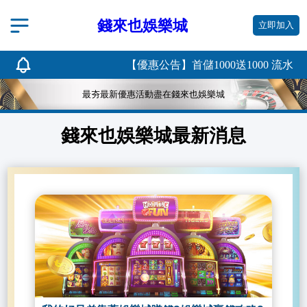
錢來也娛樂城
立即加入
【優惠公告】首儲1000送1000 流水倍率20
最夯最新優惠活動盡在錢來也娛樂城
錢來也娛樂城最新消息