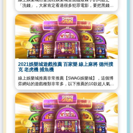
「洗錢」，大家肯定看過很多犯罪電影，要把黑錢贓
款洗到無法追蹤最快最有效的方式就是把錢拿去賭場
換籌碼，換完籌碼後下個幾把後再把籌碼換成現金，
在線上賭場要控管洗錢還有洗錢或是詐騙案件帶來的
困擾是更複雜的，所以，現金網在出款的時候需要更
小心警慎。1.帳戶綁定一般在每個線上賭場要儲值下
注前都須要先綁定自身的銀行帳戶，一方面要確認是
否為本人帳戶(防止娛樂城洗錢詐騙)，以及方便日後
贏錢或不玩遊戲後可以直接提領金額，雖然對一般手
遊玩家來說程序有點繁瑣，但跟設定APPSTORE與
GOOGLEPLAY商店帳號密碼一樣，只需要設定一次
2021娛樂城遊戲推薦 百家樂 線上麻將 德州撲
即可一勞永逸。2.洗碼量達成這個條件也是跟線下賭
克 老虎機 捕魚機
場為了防堵洗錢及詐騙案例所規範出來的條件，去線
線上娛樂城推薦非常推薦【SWAG娛樂城】，這個博
下的實體賭場也不能讓賭客換完籌碼不做任何投注就
弈網站的遊戲種類非常多，以下推薦的10款超人氣線
馬上換為現金一樣，才有效防止犯罪，一般線上賭場
上博弈遊戲皆有，還有體育賽事、高頻彩票、棋牌遊
不參加任何優惠活動的情況下洗碼量(有效投注)為
戲，重點是此博弈網站信譽度超高、出款速度只需要
50%~100%，EX:儲值1000需要投注500~1000即可
3分鐘內就完成囉！【SWAG娛樂城】是馬來西亞的
提領，在只需要50%有效投注量即可提領(若參加優
一個大型博彩集團所開發經營的線上博弈網站，此集
惠活動請參照優惠活動規則)3.申請提領從個人資料或
團斥資5億打造的完美娛樂城提供非常多元且豐富的
個人帳戶點選提款或是申請託售就會馬上送交到金流
賭場博弈遊戲內容，且有24小時的客戶服務支持網站
服務中心審核，正常審核時間為3~15分鐘，隨即入
所有遊戲也兼容主流的設備與瀏覽器，絕對不需要擔
帳到當初綁定帳戶。其實娛樂城就只是單存的把線下
心無法進入網站盡情投注，所有籌碼皆可以兌換成台
的賭場搬到網路上變成線上賭場而已，但由於台灣法