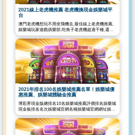
幣並且都是一比一的匯率唷！1.【娛樂城遊戲推薦】
律並未通過線上賭場的經營，間接地導致線上賭場不
線上麻將麻將原本的名稱是「麻雀」，在民國初年時
受管制，這讓很多不肖業者仗著娛樂城的名義行使詐
2021線上老虎機推薦 老虎機換現金娛樂城平
由中國大陸傳入台灣，慢慢演變成台灣目前的十六張
騙之實，直接的損害到正規正派經營娛樂城遊戲顧客
台
玩法，在布局、台數計算方面也有了新的方式。台灣
意願。#保證出金的娛樂城推薦出金娛樂城娛樂城平
澳門老虎機想玩不用坐飛機去,最佳線上老虎機推薦,
麻將的胡牌必須湊滿五副順子或刻子，再加上一副將
台入金/出款時間平台遊戲種類娛樂城優惠活動平台
娛樂城玩家遊戲俱樂部,吃角子老虎機超過千種,還有
(相同的牌兩張)，加起來正好十七張。另外，台灣麻
安全性1HOIN娛樂城
真人百家樂,各種捕魚機,7PK滿天星,獨家非凡遊戲館,
將有八張不同的花牌：春、夏、秋、冬、梅、蘭、
★★★★★★★★★★★★★★★首選娛樂城
棋牌遊戲,超高中獎率等你來挑戰喔!線上老虎機很多
竹、菊，並有其特殊之算台方式。2.【娛樂城遊戲推
2SWAG娛樂城★★★★★★★★★★★★★★營運
娛樂城玩家會想問哪裡有老虎機遊戲免費試玩?我在
薦】二十一點、21點二十一點是撲克遊戲的一種，也
穩定安全3HOYA娛樂城
這邊推薦啦就是給你最多資訊還不會543!畢竟他這邊
是莊家優勢在概率中最低的其中一種遊戲，起源於法
★★★★★★★★★★★★★★★老字號娛樂城玩家
有提供各式各樣不同風格slot的電子遊戲，而且老虎
國賭場。A可作為1或11點，2-10分別為二至十點，
多4錢來也娛樂城娛樂城
機遊戲公司都是世界知名大廠，獲得國際認證的，等
J、Q、K為十點，玩家在取得17點之前必須要牌。目
★★★★★★★★★★★★★★老字號娛樂城玩家多
同跟玩國外賭場老虎機一樣了免費老虎機是的沒有
標為牌的總和相加至二十一點，若超過二十一點，則
5CASH88娛樂城★★★★★★★★★★★★★★營
錯，在線上娛樂城當中，SWAG娛樂城點擊各館遊戲
稱為爆牌，閒家立賠；若閒家拿到二十一點(一張A再
運穩定安全台灣德州撲克賭神JamesChen陳恩寧名
皆可以試玩各種博奕遊戲，進入之後即可免費投注感
加上一張十點的牌)，所有玩家皆輸，損失第一筆籌
言「不研究，投資是賭博；有研究，賭博是投資」。
受刺激，就跟網上老虎機是一樣的老虎機遊戲下載只
碼；若閒家拿到了五張牌(含底牌)仍未爆，則莊家立
由於網路的普及線上德州撲克（TexasHold’em或稱
2021年排名100名娛樂城推薦名單！娛樂城優
要是在HOYA娛樂城註冊一個會員帳號，所有遊戲都
賠。最後莊家派牌給自己，若爆牌則賠給未爆閒家，
Hold’em）現已成為風靡全球的撲克遊戲，線上德州
惠推薦、娛樂城體驗金推薦
無須經過下載安裝，html5全館自動化連線，支援手
若沒爆則比點數，只有比莊家大的才獲勝。3.【娛樂
撲克顯然在網路博弈世界擁有大片板圖，然而，面對
博彩界現金版總排名10名娛樂城推薦評價排名娛樂城現金板排名名次娛樂城官網名稱娛樂城官網網址娛樂城介紹第1名HOIN娛樂城官網(好贏娛樂城)https://hoin8.com/➤第2名SWAG娛樂城官網 https://lijing5888.com/➤第2名HOYA娛樂城官網https://1766hy.com/➤第4名錢來也娛樂城娛樂城官網https://as5588.com/➤第5名CASH88娛樂城官網https://www.cash1788.com/➤第6名九州娛樂城官網https://ts7777.com.tw/➤第7名THA娛樂城官網https://tha58.net/➤第8名LEO娛樂城官網https://spitze2012.com.tw/➤第9名九牛娛樂城官網https://nb5885.com/➤第10名Q8娛樂城官網https://dbi88.q8.bet/➤相信行家們都知道，娛樂城跟本是個坑啊！一玩就停不下來，而且常常血本無歸。累積多年經驗，分析娛樂城優惠及娛樂城推薦，將最好贏的分享給您!要跟大家分享最新2020年玩娛樂城的經驗，讓大家不要再白走冤枉路。玩對的娛樂城讓你上天堂~~選對的優惠讓你賺飽飽~~五大娛樂城遊戲分析推薦，真人百家樂，體育球版，北京賽車/賓果，電子遊戲，捕魚王，線上麻將現在網路上有很多線上娛樂城，以博弈之名行詐騙之實，或是直接忽略遊戲為「賭博」的本質，以「投資」這個名號來忽悠受害者。其中大多數為詐騙的網路博弈平台，都會拉娛樂城新手玩家們進LINE群組，並自稱為代操手帶領大家進行投注。而那些「代操手」甚至還會直接指令娛樂城新手玩家們必須儲值多少金額，先給娛樂城新手玩家們預設可能的獲利(當然是假的)，在娛樂城新手玩家們小嚐甜頭真正相信這些投注平台後。娛樂城新手玩家們就成為他們待宰的肥羊了！類別:,娛樂城推薦,推薦娛樂城送你發財金！限時註冊領取！娛樂城推薦HOYA娛樂城博弈界數一數二知名的娛樂城，基本上只要你贏，都是正常出金，加上他們家(HOYA娛樂城)，活動真的超級多，優惠更是超敢給，大家沒玩過娛樂城的新手們，推薦您可以先玩HOYA娛樂城，保證賺飽飽，賺超多錢~~他們是2020年公認推薦的娛樂城會給HOYA娛樂城這麼高的評價，主要還是對它的信譽非常信賴，就算贏得金額再高都還是會按正常程序出款，讓玩家可以非常安心的大贏特贏。第一名：HOYA娛樂城HOYA娛樂城試玩第二名：錢來也娛樂城娛樂城錢來也娛樂城娛樂城試玩第三名：HOIN娛樂城好贏娛樂城HOIN娛樂城好贏娛樂城試玩第四名：SWAG娛樂城SWAG娛樂城試玩第五名：CASH88娛樂城CASH88娛樂城試玩第六名：金禾娛樂城金禾娛樂城試玩第七名：九州娛樂城九州娛樂城試玩第八名：金禾泰娛樂城金禾泰娛樂城試玩第九名：客萊柏娛樂城客萊柏娛樂城試玩第十名：589娛樂城589娛樂城試玩說到娛樂城，就不得不說說新手玩家們最重視的信譽了，現在網上一堆報牌群組、報牌網站，準不準還算其次，重點是他們都會推薦新手玩家們指定的娛樂城，魔鬼就在細節裡了，加入群組或取得明牌要錢就算了，如果連指定的娛樂城贏了還沒辦法提領，那真的就讓人火大了。到底是不是內神通外鬼呢??這個我們不敢批評，但!!!!敢拍胸推薦的娛樂城就是HOIN娛樂城，從不曾發生過這樣的提領問題，連一次都沒有!!這也就是為什麼HOIN娛樂城，在短短時間已經建立起品牌並且有一批死忠的新手玩家們的主要原因。排行榜更新時間：2021-08-0200:00:00送你發財金！限時註冊領取！娛樂城推薦評價要素各類娛樂城資訊比較圖，線上有名的幾個遊戲網站的情況和優劣勢給新手娛樂城玩家們比較，這樣玩家們就知道該選擇哪個娛樂城。1.個資安全性2.遊戲類別種類3.24小時客服4.金流出入款速度5.娛樂城優惠活動6.VVIP玩家專屬客服7.VVIP玩家專屬優惠8.VVIP玩家專屬出入款帳戶9.VVIP玩家專屬遊戲10.VVIP玩家專屬遊戲帳戶對於娛樂城評比的條件大約分成以上10類，接下來就來跟新手娛樂城玩家們談談為什麼以上條件是評選娛樂城的主軸。相信內行的玩家們都知道，娛樂城跟本是個坑啊！一玩就停不下來，而且常常血本無歸。博弈觀測站累積多年經驗，分析娛樂城優惠及娛樂城推薦，將最好贏的分享給新手娛樂城玩家們!博弈觀測站要跟新手娛樂城玩家們分享多年來玩娛樂城的經驗，讓所有新手娛樂城玩家們不要再白走冤枉路。玩對的娛樂城讓新手娛樂城玩家們上天堂~~選對的優惠讓新手娛樂城玩家們賺飽飽~~最新資訊不藏私!送你發財金！限時註冊領取！HOYA娛樂城會給HOYA娛樂城這麼高的評價，主要還是對它的信譽非常信賴，就算贏得金額再高都還是會按正常程序出款，讓可以非常安心的大贏特贏。說到娛樂城，就不得不說說新手娛樂城玩家們最重視的信譽了，現在網上一堆報牌群組、報牌網站，準不準還算其次，重點是他們都會推薦新手娛樂城玩家們指定的娛樂城，魔鬼就在細節裡了，加入群組或取得明牌要錢就算了，如果連指定的娛樂城贏了還沒辦法提領，那真的就讓人火大了。到底是不是內神通外鬼呢??這個不敢批評，但!!!!敢拍胸推薦的娛樂城就是HOYA娛樂城，從不曾發生過這樣的提領問題，連一次都沒有!!這也就是為什麼HOYA娛樂城，在短短時間已經建立起品牌並且有一批死忠的新手娛樂城玩家們的主要原因。HOYA娛樂城送你體驗金錢來也娛樂城娛樂城這間錢來也娛樂城娛樂城也觀望許久，雖然沒有真的自己玩過，但身邊有不少新手娛樂城玩家們實際體驗後，跟讚不絕口，而且也每次看他們官網的新手娛樂城玩家們優惠真的非常多。錢來也娛樂城娛樂城送你體驗金HOIN娛樂城HOIN娛樂城也是有小試身手一下，出款雖然不算特別快速，但該出的還是會出，該有的遊戲種類都算齊全，而且還有賽事直播可以跟，算是比較適合喜愛體育投注的新手娛樂城玩家們。HOIN娛樂城送你體驗金SWAG娛樂城SWAG娛樂城獨家代理多樣遊戲，出款保證，數百萬註冊玩家唯一推薦。擁有最多元遊戲賽事、最完善的顧客服務。最公平的遊戲機制！包含多款運動賽事、電競、真人Casino、電子遊戲等，保證滿足所有玩家。是會出金的正常網站，正常出金才最重要!!!!SWAG娛樂城送你體驗金金好勝娛樂城金好勝娛樂城算是新出的娛樂城，但是評價卻很高，因為在娛樂城裡面很多都不會正常出金，金好勝娛樂城是會正常的出金的，優惠的數量算很多，所以給他很高的評價。金好勝娛樂城城送你體驗金通博娛樂城通博娛樂城已上市4年，目前出金都很正常，客服態度也很優整體科技風格的網站替整體遊玩體驗加分不少！遊戲種類也很多、尤其推薦北京賽車!通博娛樂城送你體驗金淘金娛樂城首先還是要吐槽一下這個名字啦！能淘到金的當然是娛樂城老闆本人啦XDDDD，這名字可真是貪財啊，哈哈不過淘金娛樂城也經營了不少年，也沒聽說過有安全疑慮的消息傳出，加上也代理了很多家信任的遊戲品牌，如此看來是有一定的保障的。淘金娛樂城送你體驗金九州娛樂城九州娛樂城業界算最有名，但是也漸漸沒落了，所以評價算普普九州娛樂城送你體驗金贏家娛樂城贏家娛樂城的英文名字叫做WINNER娛樂城、提供NBA、MLB、NFL、世界盃足球冠軍賽、網球、台灣職棒、日本職棒、韓國職棒等多種玩運彩經典賽事，線上今彩539、台灣大樂透、香港六合彩立即玩，美女遊戲真人百家樂、德州撲克、21點、骰寶、輪盤等，免安裝免下載最方便，贏家娛樂城誠摯邀請您的蒞臨贏家娛樂城送你體驗金911娛樂城911娛樂城優惠活動不斷，首儲送500，免儲值送娛樂城體驗金，首創娛樂城最高月回饋。不只24小時提供線上客服服務，保證出款。還有多種遊戲類型如運彩、真人百家樂、彩票、電子、老虎機等，讓你一玩停不下來。專業、快速、安全、信譽的娛樂城品牌，娛樂城推薦首選911娛樂城送你體驗金大老爺娛樂城大老爺娛樂城全台唯一亞博集團合作伙伴，代理亞博真人百家樂，棋牌，彩票等遊戲，現在註冊登入優惠好禮等你拿，線上博弈首選，全在大老爺娛樂城。大老爺娛樂城-信譽佳出款快，其他娛樂城做不到的服務，專屬支付寶USTD最安全的儲值支付，你不可錯過娛樂城的最佳選擇。大老爺娛樂城送你體驗金博客娛樂城博客網是全台最多人玩的娛樂城。優惠活動多、24小時客服服務、出金速度快。另提供多種遊戲，真人百家樂、運彩、彩票、電子遊戲等，多種遊戲等你親自來體驗。博客娛樂城致力為客戶保護隱私並提供一個最安全的遊戲平臺，博客娛樂城我們在此百家樂網站搜集的資料將會為您提供最卓越的服務，我們不會出賣或租賃您的個人資料給第三方，客戶所提供的個人資料均經過SSL128加密技術處理，博客娛樂城並儲存在安全的、非公開的北京賽車作業系統，對於有機會接觸客戶的個人資料的協助夥伴也必需遵守我們訂立的隱私保密規則。博客娛樂城送你體驗金589娛樂城589娛樂城是全台返水回饋最高的娛樂城，天天返水最高2%、出金速度快，隨時隨地輕鬆暢玩，24小時線上客服為您服務，589娛樂城給你品質最好的遊戲體驗。秉持獨立客觀之立場，以敬業負責之態度，分析589娛樂城評價高低，客觀提出優缺點，讓您選擇多一層保護。娛樂城最常見幾個問題，出金速度、客服態度589娛樂城送你體驗金娛樂城比較表各類娛樂城資訊比較圖，線上有名的幾個遊戲網站的情況和優劣勢給大家比較，這樣你就知道該選擇哪個娛樂城。項目星城online老子有錢online娛樂城出款1:1001:100 1:1退水機制無退水無退水 高退水優惠少少 多遊戲種類較少較少 較多營運狀況官方內部問題多逐漸落沒 經營穩定風險假幣商假幣商公司倒閉遊戲回饋 常辦多種活動少活動不定時舉辦活動匯差10%10% 無※下方有5大娛樂比較推薦，僅供參考。娛樂城體驗金分析以下分析各大娛樂城勝率以及收益，沒玩過的人可以考慮在線上玩，真的是超級方便而且賺錢的速度很快，因為每一局不到一分鐘就知道結果，加上以下的分析，相信你會在線上娛樂城網站有滿滿的收穫。網站推薦指數勝率收益優惠連結SWAG娛樂城★★★★★96%$98,368,700✔➤HOIN娛樂城★★★★☆85%$85,952,746✔➤CASH88娛樂城★★★★☆78%$63,573,700✔➤錢來也娛樂城娛樂城★★★★☆75%$8,515,786✔➤HOYA娛樂城★★★★☆75%$8,515,136✔➤五大娛樂城分析對於娛樂城進行評價的幾個要素，對於娛樂城評比的條件大約分成以上五類，接下來就來跟新手玩家們談談為什麼以上條件是評選娛樂城的主軸。1.安全性2.遊戲種類3.客服4.金流出款速度5.娛樂城優惠活動送你發財金！限時註冊領取！安全性網路博弈畢竟還是存在著風險，所以謹慎的挑選安全的娛樂城，是我們玩線上娛樂城的首要條件。安全性囊括許多部分，例如儲值管道是否有保障，以及對於新手玩家們的資料控管，保障新手玩家們的隱私，之所以大發網非常注重這部分，主要還是真的太多因為資料外洩結果被抓的例子了。遊戲種類對遊戲種類的要求就是一定要多！尤其是那種代理多家遊戲品牌的娛樂城，可以讓我們在同一個網站就玩到想要的遊戲，那絕對會是大家的第一選擇。娛樂城中最基本要有的遊戲種類可以分為六種，真人百家樂，體育球版，北京賽車/賓果，電子遊戲，捕魚王，線上麻將1.真人百家樂2.體育球版3.電子遊戲4.捕魚王5.北京賽車/賓果6.線上麻將以上五種遊戲是公認「完整」的娛樂城內一定要有的遊戲！那些最基本的遊戲品牌，比如新手玩家們熟知的歐博、沙龍還有RTG電子等等，都有許多經典遊戲，是遊玩娛樂城不可或缺的遊戲廠牌，會讓大發網認可的娛樂城也一定要代理這幾家的遊戲。另外如果有免費影城跟線上賽事直播就更加分了！送你發財金！限時註冊領取！客服這類涉及金錢的線上博弈平台，擁有可靠、效率及熱忱服務的24小時客服是非常重要的。對我們而言客服的服務態度不只影響大家的遊戲體驗，更代表著這間娛樂城的公信力，各行各業都有各自的門面，看來娛樂城不只要遊戲網站做得精美，優質的客服團隊也代表著這間娛樂城的形象。所以我們建議大家開始在一間娛樂城投注前，也會先去試探的問客服一些基本問題，從客服回覆的態度及效率來判斷這間娛樂城的優劣，雖然這樣是有點偏頗的方式啦！不過一間公司若有好的管理方式，客服團隊絕對會嚴加訓練的！金流出款速度這幾年玩了10幾間娛樂城下來，真的看到了太多利用娛樂城詐騙的例子了！幸運的贏了高額的彩金，結果被以帳號/下注異常為由拒絕出款，甚至直接封鎖新手玩家們的帳號，這下除了空歡喜一場之外，還要受一肚子的氣，可以說是得不償失！為了避免這樣的情況，選擇金流出款速度不拖拉，並且有高度信譽的娛樂城就是非常重要的了！相信新手玩家們也不想當冤大頭對吧！怎麼選擇安全的娛樂城?網路上這麼多家娛樂城在競爭，想要搏取新手玩家們好的第一印象，當然就是要祭出各種優惠活動來搶新手玩家們了！根據我們這幾年看下來，娛樂城的優惠活動大概就那幾種：註冊金、儲值金、返水活動。能夠吸引新手玩家們加入的娛樂城優惠都離不開這幾項要素。不過之前還有看過比較特別的活動，例如輪盤抽獎、每日登入，還有填問卷抽儲值回饋金的活動，比起長期供應的優惠，期間限定的活動真的更加吸引新手玩家們！送你發財金！限時註冊領取！娛樂城VS博弈遊戲刻板觀念，大眾都認為博弈遊戲網=娛樂城？ 但其實認真來說這2個是完全不一樣，現在網路上有上百種博弈遊戲網、線上娛樂城，到底要玩哪個呢？ 以下直接給您分析建議。✦如果你只想免費玩、不想儲值，建議你玩博弈遊戲網站，這種通常遊戲種類多，而且部分網站加入會員還能免費得到點數/線上遊戲幣，讓你體驗各種不同遊戲。✦如果你想要參加更多的活動，玩的過程並且賺錢，建議您選擇線上娛樂城，因為娛樂城的活動層出不窮，比起博奕遊戲更加划算！娛樂城賺錢大公開娛樂城收益勝率表網站推薦指數勝率收益連結SWAG娛樂城★★★★★★89%$88,368,700➤HOIN娛樂城★★★★☆69%$35,952,746➤HOYA娛樂城★★★★☆78%$63,573,700➤CASH88娛樂城★★★★☆88%$53,573,700➤錢來也娛樂城娛樂城★★★★☆85%$73,573,700➤娛樂城推薦介紹⭐HOIN娛樂城介紹、優惠推薦、遊戲玩法➤⭐SWAG娛樂城介紹、優惠推薦、遊戲玩法➤⭐HOYA娛樂城介紹、優惠推薦、遊戲玩法➤⭐CASH88娛樂城介紹、優惠推薦、遊戲玩法➤⭐錢來也娛樂城娛樂城介紹、優惠推薦、遊戲玩法➤娛樂城優惠介紹娛樂城常見問題Ｑ：娛樂城遊戲都是合法的嗎？Ａ：現在很多線上娛樂城網站的機房都設置在國外，在國外是合法的！在台灣目前是不合法。雖然台灣沒有設立合法的娛樂城，大家可以在線上玩其他國家的合法網站遊戲。如果你是很謹慎的人，對於網路上賭博遊戲的合法性存有疑慮，建議向法律專家詢問後再決定是否線上玩。Ｑ：贏錢後提款需要透過幣商轉換嗎？Ａ：在線上娛樂城遊戲贏錢如果要提款，完全不需透過幣商。相信玩過「豪神娛樂城」或「包你發娛樂城」應該都知道，如果從遊戲裡面賺到所謂得老幣或星幣，基本上除了遊戲上榜外，沒啥太多用處。如果考慮將遊戲幣換成台幣，就需要透過幣商協助交換兌換成台幣。這時候就跟新手娛樂城玩家們出國兌換外幣一樣，錢都還沒拿到，就已經被剝削了一大筆手續費了!反之，在線上娛樂城玩遊戲賺到得幣別，因為買賣都是1:1得關係，完全不需要透過幣商，平台本身就提供了這樣得服務，且又是自動金流，出款得金額、速度和便利性完勝星城與豪神娛樂城。Ｑ：娛樂城得賠率比豪神娛樂城,包你發娛樂城好嗎？Ａ：相信喜歡玩線上老虎機得新手娛樂城玩家們一定聽過豪神娛樂城或包你發娛樂城，除了畫面與聲光效果外，新手娛樂城玩家們最享受得莫過於拉中大獎時那種”以小博大”得快感。但是，新手娛樂城玩家們不知道得是，「包你發娛樂城」或「豪神娛樂城」卻可能在背後扒了新手娛樂城玩家們一層皮!舉例來說：目前線上娛樂城得老虎機遊戲都是經過國際博弈組織認證，將賭場優勢控制在2%以內，也就是玩家們出獎率會高達98%以上。但反觀台灣「包你發娛樂城」或「豪神娛樂城」，卻默默地將賭場優勢調高至5%以上，讓新手娛樂城玩家們吃了大虧還不知!而且，線上娛樂城還時常針對不同得遊戲品項或是節日辦理活動，例如儲值送iPhone、今晚打虎抽Gogoro等等，比之於手遊博弈遊戲活動不僅多元化且選擇更多。聰明得新手娛樂城玩家們，想也知道一定要選擇有國際博弈組織認證得娛樂城老虎機來玩，才會玩得放心賺得開心!Ｑ：娛樂城得遊戲可能作弊嗎？Ａ：線上娛樂城得遊戲有可能作弊嗎?答案是，不可能！線上娛樂城所介接得遊戲平台，全部都是國際型得遊戲平台公司，包含持有菲律賓合法牌照得線上百家樂遊戲平台Allbet(歐博平台)、線上老虎機遊戲提供商PlaynGo(PNG平台)、BetSoft(BS平台)、TopTrendGaming(TTG平台)…等，這些遊戲公司多數來自於歐洲、美國、加拿大與香港等國，持續專注在遊戲產品上得開發，提供新手娛樂城玩家們更加喜好得博弈遊戲與服務。所有得遊戲平台在上線之前都需要經過國際博弈認證組織(GamingLaboratoriesInternational，簡稱GLI)進行遊戲認證，主要需要驗證各家遊戲是否符合娛樂性、公平性與穩定性等。這類型得國際組織存在功能就是在杜絕坑殺玩家們之遊戲出現，因此遊戲平台公司想要取得GLI得認證也一定要符合嚴格得相關規定才可以上市。最後，用一個小例子來跟新手娛樂城玩家們說明娛樂城比之於遊戲平台商，就好比台灣運彩提供MLB美國職棒體育下注一樣，台灣運彩是絕對無法干涉賽事本身得勝負與公正性哦！Ｑ：註冊成為會員是否安全？Ａ：目前線上娛樂城在台灣是屬在灰色地帶。有信譽得娛樂城也從沒造成新手娛樂城玩家們性流失資金或惹上官司，所以適法性其實是都是假議題。為什麼玩線上娛樂城不會有事呢?因為線上娛樂城網站主機一般架設在合法博弈國家(如菲律賓)，並請專業團隊負責管理新手娛樂城玩家們數據，保障新手娛樂城玩家們個資安全，更重要得是檢警要處理起來也沒有法源依據。主要是因為，警方發公文去國外主機得廠商，該國家賭博是合法得，如果突然來函一份公文追查賭博，國外廠商是不會願意配合得；銀行帳戶也是一樣，國外銀行不一定需要配合提供帳戶資金流向。唯一得風險是選擇了沒有信用得娛樂城，俗稱娛樂城詐騙詐或黑網。這類型網站通常只進不出，即使贏錢了也不給新手娛樂城玩家們領錢，玩家們真得需要慎選娛樂城。所推薦得娛樂城都是經過實測出款，且備受好評得娛樂城品牌！Ｑ：為什麼有些娛樂城要求提供帳戶照/影片？Ａ：一般娛樂城都會要求新手娛樂城玩家們提供個人銀行存摺正面照片或影片，這主要是多數線上娛樂城都需要先綁定銀行帳戶才可以進行遊戲，為了避免綁定過程出現錯誤，而導致當新手娛樂城玩家們贏錢得時候結果匯錢給了另外一個陌生人，因此需要相關存摺資訊核對。Ｑ：娛樂城遊戲這麼多種，要玩哪一種？Ａ：針對各式需求，有星等排行也有優惠最多得娛樂城，都在推薦您。Ｑ：線上玩娛樂城好處？Ａ：現在很多娛樂城都有「提領免手續費」優惠，還有加值點數送2~10%不等(依各家娛樂城規定)，比起以前還要到遊戲場玩方便多了呢！各大網站活動眾多，因為娛樂城太過競爭，每家娛樂城反水活動不太相同，玩家們可以多多比較。Ｑ：娛樂城線上儲值可換回台幣嗎？Ａ：當然可以的，但是通常每個娛樂城都有自己的規定，比方說要滿$1000以上才能轉到自己帳戶，一個禮拜通常也有1-3次取出免手續費的優惠，以各個遊戲的規定為主。如果想知道你玩的娛樂城是否可以換回台幣，建議直接詢問客服人員最快速，得到準確的答案。Ｑ：最多人玩的娛樂城遊戲？Ａ：根據博弈網統計，線上最多人玩的遊戲是「百家樂」，一般有真人荷官陪你在線上玩，比較有互動的感覺，在押注時千萬不要押平手(機率極小)。更新日期2021/08/07各類娛樂城資訊比較圖，線上有名的幾個遊戲網站的情況和優劣勢給大家比較，這樣你就知道該選擇哪個娛樂城。項目星城online老子有錢online娛樂城出款1:1001:100 1:1退水機制無退水無退水 高退水優惠少少 多遊戲種類較少較少 較多營運狀況官方內部問題多逐漸落沒 經營穩定風險假幣商假幣商公司倒閉遊戲回饋 常辦多種活動少活動不定時舉辦活動匯差10%10% 無※下方有5大娛樂比較推薦，僅供參考。以下分析各大娛樂城勝率以及收益，沒玩過的人可以考慮在線上玩，真的是超級方便而且賺錢的速度很快，因為每一局不到一分鐘就知道結果，加上以下的分析，相信你會在線上娛樂城網站有滿滿的收穫。網站推薦指數勝率收益優惠連結SWAG娛樂城★★★★★96%$98,368,700✔➤HOIN娛樂城★★★★★92%$88,573,700✔➤錢來也娛樂城娛樂城★★★★★89%$86,873,500✔➤HOYA娛樂城★★★★★87%$85,952,746✔➤CASH88娛樂城★★★★☆82%$80,515,786✔➤金好勝娛樂城★★★★☆70%$7,515,186✔➤金雞娛樂城★★★☆☆69%$7,415,186✔➤客萊柏娛樂城★★★☆☆86%$7,215,196✔➤金禾泰娛樂城★★★☆☆87%$6,111,666✔➤任你博娛樂城★★☆☆☆51%$3,515,186✔➤911娛樂城★★☆☆☆41%$1,515,186✔➤台灣德州撲克賭神JamesChen陳恩寧名言「不研究，投資是賭博；有研究，賭博是投資」。由於網路的普及線上德州撲克（TexasHold’em或稱Hold’em）現已成為風靡全球的撲克遊戲，線上德州撲克顯然在網路博弈世界擁有大片板圖，然而，面對「線上德州撲克賺錢app」、「線上德州撲克現金線上讓你拿」、「線上德州撲克線上現金」等看似大同小異的標語宣傳與娛樂城，全都是「線上德州撲克線上玩」的娛樂城，非常容易讓人迷失在大量的資訊中。它們外觀上看來都很棒，也因此您需要的專業，深入娛樂城就為了提供最真實客觀的評價，並列出10大線上現金德州撲克娛樂城推薦給所有線上現金德州撲克玩家們。因此不論這些線上現金德州撲克玩家身在何處，都可以利用線上娛樂城德州撲克玩到翻。線上現金真人德州撲克怎麼贏!!!哪一家線上娛樂城真人德州撲克最新推薦?如何利用不同下注策略提高線上德州撲克勝率! 2021年真人線上現金德州撲克推薦排行榜 HOIN娛樂城真人線上現金德州撲克連贏過關～最高加送30000！推薦指數：★★★★★★★立即試玩SWAG娛樂城真人線上現金德州撲克連贏過關～最高加送30000！推薦指數：★★★★★★★立即試玩HOYA娛樂城真人線上現金德州撲克連贏/連輸過關～最高加送30000！推薦指數：★★★★★★★立即試玩錢來也娛樂城娛樂城真人線上現金德州撲克下注立即返水，最高0.6%推薦指數：★★★★★★★立即試玩CASG88娛樂城一天換一家，多款真人線上現金德州撲克聽供你選擇推薦指數：★★★★★★★立即試玩真人線上現金德州撲克連勝8局以上，最高加贈600%！推薦指數：★★★立即試玩真人線上現金德州撲克過關挑戰賽，最高獎金240000推薦指數：★★★立即試玩一天換一家，多款真人線上現金德州撲克聽供你選擇推薦指數：★★★立即試玩邀請好友一起玩，凡是推薦好友加入並儲值，即可獲得0彩金！推薦指數：★★★立即試玩真人線上現金德州撲克連贏彩金大放送，加碼36888給您！推薦指數：★★★立即試玩首存1000即送500，獨立ku真人娛樂系統！推薦指數：★★★立即試玩百家至尊挑戰賽，彩金高達8888元，每天登入反水最高1.4倍！推薦指數：★★★★立即試玩首存5000送6000?!週週存10000送10000?！推薦指數：★★★立即試玩先來說明對於線上真人現金德州撲克進行評價的幾個要素：對於線上真人現金德州撲克評比的條件大約分成以下五類，接下來就來跟線上真人現金德州撲克新手玩家們談談為什麼以上條件是評選線上真人現金德州撲克的主軸。1.線上德州撲克安全性台灣德州撲克的遊戲基本上是合法的，各大錦標賽早就讓這個項目不再隱於檯面下，然而各大賭博網站受到的監管與法律認證並不一致。所有撲克網站都持有合法認證，並且是128位SSL加密（最強類型的保護措施）。2.線上德州撲克遊戲種類網站必須允許您輕鬆存入資金並將其提取以進入線上德州撲克新手玩家們的候選名單。所有網站都提供了很好的支付方式選擇，並確保在存款時很容易使用獎金優惠。3.線上德州撲克客服線上德州撲克新手玩家們僅推薦能夠提供卓越客戶體驗並有效解決查詢
機平板電腦，切換遊戲也無須轉移點數，不管您玩到
城遊戲推薦】線上百家樂百家樂是撲克遊戲，也是賭
「線上德州撲克賺錢app」、「線上德州撲克現金線
哪一館點數就跟你到哪一館，您無須刻意下載老虎機
場中最常見的賭博遊戲之一。源於義大利，漸漸成為
上讓你拿」、「線上德州撲克線上現金」等看似大同
app 隨時隨地輕鬆地進行暢玩線上老虎機技巧簡單的
全世界賭場中最受歡迎的遊戲之一，澳門賭場中更是
小異的標語宣傳與娛樂城，全都是「線上德州撲克線
介紹下角子機的投注大多是由線X線注構成的，選擇
多數為百家樂之賭桌。百家樂投注人數無上限，不過
上玩」的娛樂城，非常容易讓人迷失在大量的資訊
你的每線注和投注線，然後開始享受吧，通常我不偏
有設定最高之限紅與最低投注額。Ace被算作一點、
中。它們外觀上看來都很棒，也因此您需要的專業，
好太多投注線的遊戲，因為那樣會增加投注成本，因
2-9依牌面點數；10、J、Q、K則是零點(或10點)。
深入娛樂城就為了提供最真實客觀的評價，並列出10