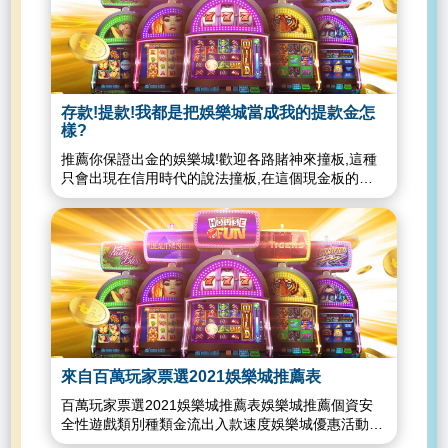
為中獎還是按照每個單線來算了。每款老虎機為了吸
當所有牌的點數總和超過9時則只算總數中的個位
大線上現金德州撲克娛樂城推薦給所有線上現金德州
引客戶，都會有各種高賠率的獎勵遊戲，通常老虎機
數，下注方式除了比大小之押莊閒家之外，也可以押
撲克玩家們。因此不論這些線上現金德州撲克玩家身
在吐分時會進入到這種模式，也就是我們享受豐收的
檯面上有無出現對子、點數為何等等。4.【娛樂城遊
在何處，都可以利用線上娛樂城德州撲克玩到翻。線
時候，在這種獎勵模式中，我們每次的投次通常能達
戲推薦】美式賓果一種紙上遊戲，在五乘五的方格紙
上現金真人德州撲克怎麼贏!!!哪一家線上娛樂城真人
到極高倍數的回報，一般都會有100倍以上的派彩，
上進行，可以兩人或多人進行，最先在紙上集滿五條
德州撲克最新推薦?如何利用不同下注策略提高線上
不同的遊戲甚至派彩會達到投注的幾千倍，這也就是
水平、垂直或對角線者勝利。最初流行於美國與加拿
德州撲克勝率! 2021年真人線上現金德州撲克推薦排
存款!提款!我都是把娛樂城當成我的提款金怎
老虎機讓人興的地方。所以正確選擇一款吃角子老虎
大。在每個方格內填上1-25的數字，然後兩人輪流指
行榜 HOIN娛樂城真人線上現金德州撲克連贏過關～
樣?
遊戲來投注就是至關重要的，不巧選到吃分的老虎機
定數字(多人則是主持人喊出順序)，並將指定到的數
最高加送30000！推薦指數：★★★★★★★立即試
推薦你保證出金的娛樂城!歡迎各路賭神來撞板,這種只會出現在信用時代的說法撞板,在這個現金板的時代相信各位百家樂賭神、體育投注賭俠、北京賽車賭聖、老虎機賭王、捕魚機賭霸女士…反正不管只要是好賭之人最怕現金板娛樂城不出金!現在就要給你保證出金的娛樂城,讓你撞的到板!領得到錢!好東西只跟我的Homie分享!!!存款提款我都是把娛樂城當成我的提款金怎樣???這次我也不演了!這邊整理出來這些2021年保證出金的娛樂城排名：1.HOIN娛樂城存款提款我都是把娛樂城當成我的提款金怎樣???2.SWAG娛樂城存款提款我都是把娛樂城當成我的提款金怎樣???3.金好勝娛樂城存款提款我都是把娛樂城當成我的提款金怎樣???4.HOYA娛樂城存款提款我都是把娛樂城當成我的提款金怎樣???5.錢來也娛樂城娛樂城 存款提款我都是把娛樂城當成我的提款金怎樣???6.CASH88娛樂城存款提款我都是把娛樂城當成我的提款金怎樣???存款提款我都是把娛樂城當成我的提款金怎樣???線上娛樂城出金想必一直都是博弈玩家最重要的問題！若你有至各大線上娛樂城的社團或者論壇裡面，小編我可以跟你拍胸口保證，每個玩家都在靠北某某某娛樂城不出金阿、哪一間娛樂城客服出金的時候刁難、輸不起…等等，隨便找個社團都一大堆。從這一點可以看出，線上娛樂城會不會出金這件事情，對整個線上娛樂城的評價來說，我想不用小編說你也知道到底有多重要了吧！今天就來認真講解一下「不出金」評價這個問題，並且告訴你哪一間線上娛樂城評價不錯，趕快看下去就對了。【線上娛樂城出金系統重要性】了解線上娛樂城關於出金的評價內容，首先我們來看一下出金的流程。我們以【SWAG娛樂城】來舉例。當玩家到完美娛樂城儲值的時候，這個階段稱作「入金」，就是把錢放進線上娛樂城裡面，放進去後你就可以在該間線上娛樂城選擇你喜愛的博弈遊戲，只需玩遊戲贏錢並且符合提領的門檻或者是條件，就可按照線上娛樂城的提領系統將錢領出來，通常會在於會員中心的介面中，此操作也稱之為所謂的「出金」。在了解流程之後，再來說說為甚麼玩家對於一家線上娛樂城出金的評價為何認為如此重要？！因為玩家不但儲值花了金錢，還要玩遊戲花時間，結果最後卻得到「不出金」的結果，假若你是玩家是不是氣到不行，巴不得給予那間線上娛樂城最差最差的評價呢？！【線上娛樂城出金相關評價】關於目前玩家遇到出金相關的評價主要有兩點出金速度太慢完全不出金就小編走訪各大博弈論壇的經驗來說，上述兩點都有人評價，比例大概是2:8，也就是10個人給予出金相關的負面評價時，有2個人覺得速度太慢、8個人覺得沒提領到，也就是不出金的評價。【線上娛樂城出金速度評價】有些線上娛樂成雖然出金系統正常，但是出金的速度非常慢，這種情況也很容易得到負面的評價。因為玩家根本搞不清楚這個系統是不是壞了，還是官方刻意不出金，這種結果也會大大影響玩家的遊戲體驗，自然而然也不會得到好評價。以目前線上娛樂城市場的評價來看，平均的速度大概落在30分鐘左右，因為線上娛樂城畢竟在台灣相對有一點灰色地帶，所以公司還是要透過一些人工的方式去處理。不過還是有一些線上娛樂城出金速度評價相對高的，例如【完美娛樂城】在出金這塊的速度平均落在10-15分鐘左右，也就是當你想要從完美娛樂城拿出錢的時候，只要透過會員系統提領，並且搭配客服人員的指示，就能在10-15分鐘拿到錢。這也是為甚麼完美娛樂城在出金這快能得到高評價的原因之一。【線上娛樂城不出金評價】為何線上娛樂城會有不出金的負面評價呢?導致這個結果的原因具體上有兩個線上娛樂城風控導致不出金：每一家線上娛樂城都會有自己的風險控管系統，而這些控管規則都會寫在官方的說明頁上。舉例來說，玩家不可以有洗錢、套利的不法動作、或者是帳號IP不斷切換的詭異行為。只要不符合一個正常玩家會有的動作和操作，都可能會因為風控的原因導致系統不出金，進而得到負面評價。線上娛樂城是詐騙的娛樂城：這個就是最容易發生的，有些詐騙的娛樂城會假借上面風控的名義，故意不出金給玩家。因為他們本身就是詐騙的，所以不出金也還蠻合理的，沒有什麼理由，就是單純來騙的！【線上娛樂城不出金該怎麼預防】既然出不出金對線上娛樂城來說這麼重要，但是玩家又沒辦法分辨哪些是詐騙的哪些是正當經營的娛樂城，而且即便是正當的娛樂城也會因為風控問題被其他玩家給予負面的評價，遇到這種很難判斷的情況，不出金的問題該怎麼預防呢？小編提供以下兩種解套方式小額投入、馬上提領：當你接觸一間你沒遇過的線上娛樂城時，建議你可以投入一小部分的資金，而且只要玩遊戲開始賺錢，並且達到提領門檻後，就馬上把錢領出來。因為只有這樣你才能確定該家線上娛樂城的出金系統到底有沒有問題。透過這種小規模的嘗試，就可以有效降低不出金的風險，如果錢一下子就被吃掉，也不要吝嗇直接給那間娛樂城最爛的評價就對了！選擇出金評價高的線上娛樂城：你可以到博弈論壇或者社團裡面去看一下，哪一間線上娛樂城是玩家沒有在罵的、沒有不出金相關評價的，都可以考慮看看。因為線上娛樂城的好不會有玩家去講，但是如果要靠北一定每個人都跳出來罵，所以逆向思考哪一家線上娛樂城不太被罵的，有可能就是評價高的線上娛樂城。或者是你可以選擇小編推薦的【現金娛樂城】，因完美娛樂城在玩家之間沒什麼負面評價，只需按正常的遊玩流程，都不會有不出金的問題存在，甚至可以說是在出金這塊評價最好的線上娛樂城。台灣德州撲克賭神JamesChen陳恩寧名言「不研究，投資是賭博；有研究，賭博是投資」。由於網路的普及線上德州撲克（TexasHold’em或稱Hold’em）現已成為風靡全球的撲克遊戲，線上德州撲克顯然在網路博弈世界擁有大片板圖，然而，面對「線上德州撲克賺錢app」、「線上德州撲克現金線上讓你拿」、「線上德州撲克線上現金」等看似大同小異的標語宣傳與娛樂城，全都是「線上德州撲克線上玩」的娛樂城，非常容易讓人迷失在大量的資訊中。它們外觀上看來都很棒，也因此您需要的專業，深入娛樂城就為了提供最真實客觀的評價，並列出10大線上現金德州撲克娛樂城推薦給所有線上現金德州撲克玩家們。因此不論這些線上現金德州撲克玩家身在何處，都可以利用線上娛樂城德州撲克玩到翻。線上現金真人德州撲克怎麼贏!!!哪一家線上娛樂城真人德州撲克最新推薦?如何利用不同下注策略提高線上德州撲克勝率! 2021年真人線上現金德州撲克推薦排行榜 HOIN娛樂城真人線上現金德州撲克連贏過關～最高加送30000！推薦指數：★★★★★★★立即試玩SWAG娛樂城真人線上現金德州撲克連贏過關～最高加送30000！推薦指數：★★★★★★★立即試玩HOYA娛樂城真人線上現金德州撲克連贏/連輸過關～最高加送30000！推薦指數：★★★★★★★立即試玩錢來也娛樂城娛樂城真人線上現金德州撲克下注立即返水，最高0.6%推薦指數：★★★★★★★立即試玩CASG88娛樂城一天換一家，多款真人線上現金德州撲克聽供你選擇推薦指數：★★★★★★★立即試玩真人線上現金德州撲克連勝8局以上，最高加贈600%！推薦指數：★★★立即試玩真人線上現金德州撲克過關挑戰賽，最高獎金240000推薦指數：★★★立即試玩一天換一家，多款真人線上現金德州撲克聽供你選擇推薦指數：★★★立即試玩邀請好友一起玩，凡是推薦好友加入並儲值，即可獲得0彩金！推薦指數：★★★立即試玩真人線上現金德州撲克連贏彩金大放送，加碼36888給您！推薦指數：★★★立即試玩首存1000即送500，獨立ku真人娛樂系統！推薦指數：★★★立即試玩百家至尊挑戰賽，彩金高達8888元，每天登入反水最高1.4倍！推薦指數：★★★★立即試玩首存5000送6000?!週週存10000送10000?！推薦指數：★★★立即試玩先來說明對於線上真人現金德州撲克進行評價的幾個要素：對於線上真人現金德州撲克評比的條件大約分成以下五類，接下來就來跟線上真人現金德州撲克新手玩家們談談為什麼以上條件是評選線上真人現金德州撲克的主軸。1.線上德州撲克安全性台灣德州撲克的遊戲基本上是合法的，各大錦標賽早就讓這個項目不再隱於檯面下，然而各大賭博網站受到的監管與法律認證並不一致。所有撲克網站都持有合法認證，並且是128位SSL加密（最強類型的保護措施）。2.線上德州撲克遊戲種類網站必須允許您輕鬆存入資金並將其提取以進入線上德州撲克新手玩家們的候選名單。所有網站都提供了很好的支付方式選擇，並確保在存款時很容易使用獎金優惠。3.線上德州撲克客服線上德州撲克新手玩家們僅推薦能夠提供卓越客戶體驗並有效解決查詢的網站。所有網站都提供快速客訴解決流程，具有多種溝通方式和快速響應時間。4.線上德州撲克金流出金速度網站必須允許您輕鬆存入資金並將其提取以進入線上德州撲克新手玩家們的候選名單。所有網站都提供了很好的支付方式選擇，並確保在存款時很容易使用獎金優惠。網站必須允許您輕鬆存入資金並將其提取以進入線上德州撲克新手玩家們的候選名單。所有網站都提供了很好的支付方式選擇，並確保在存款時很容易使用獎金優惠。5.線上德州撲克優惠活動更多競賽、優惠活動，彙整情報一次觀覽。資訊最完備，最受博友青睞的德州撲克大平台。優質線上現金德州撲克遊戲娛樂城真人牌桌超商、轉帳、出入金快速 線上提領火速到帳首儲1,000送10002021年線上真人現金德州撲克評價推薦各類線上真人現金德州撲克資訊比較圖，線上有名的幾個遊戲網站的情況和優劣勢給線上真人現金德州撲克新手玩家們比較，這樣線上真人現金德州撲克玩家們就知道該選擇哪個線上真人現金德州撲克。 項目HOIN線上真人現金德州撲克SWAG線上真人現金德州撲克HOYA線上真人現金德州撲克錢來也娛樂城線上真人現金德州撲克CASH88線上真人現金德州撲克神來也娛樂城線上真人現金德州撲克出金 1:1 1:1 1:1 1:1 1:11:132優惠 多 多 多 多 多少遊戲種類 較多 較多 較多 較多 較多較少風險無無無無無假幣商退水機制 高退水 高退水 高退水 高退水 高退水無退水營運狀況 經營穩定 經營穩定 經營穩定 經營穩定 經營穩定遊戲介面不穩定遊戲回饋 不定時舉辦活動 不定時舉辦活動 不定時舉辦活動 不定時舉辦活動 不定時舉辦活動少活動匯差 無 無 無 無 無132%娛樂城線上真人現金德州撲克 VS博弈線上真人現金德州撲克遊戲刻板觀念，所有線上真人現金德州撲克玩家們都認為博弈線上真人現金德州撲克遊戲網=娛樂城線上真人現金德州撲克？ 但其實認真來說這2個是完全不一樣，現在網路上有上百種博弈線上真人現金德州撲克遊戲網、線上真人現金德州撲克，到底要玩哪個呢？ 以下直接給線上真人現金德州撲克新手玩家們分析建議。✦如果線上真人現金德州撲克新手玩家們只想免費玩、不想儲值，建議線上真人現金德州撲克新手玩家們玩博弈線上真人現金德州撲克遊戲網站，這種通常遊戲種類多，而且部分網站加入會員還能免費得到點數/線上遊戲幣，讓線上真人現金德州撲克新手玩家們體驗各種不同遊戲。✦如果線上真人現金德州撲克新手玩家們想要參加更多的活動，玩的過程並且賺錢，建議線上真人現金德州撲克新手玩家們選擇線上真人現金德州撲克，因為線上真人現金德州撲克的活動層出不窮，比起博奕遊戲更加划算！※下方有十大線上真人現金德州撲克比較推薦，僅供參考。以下分析各大線上真人現金德州撲克勝率以及收益，沒玩過的線上真人現金德州撲克新手玩家們可以考慮在線上玩，真的是超級方便而且賺錢的速度很快，因為每一局不到一分鐘就知道結果，加上以下的分析，相信線上真人現金德州撲克新手玩家們會在線上真人現金德州撲克網站有滿滿的收穫。2021年線上真人現金德州撲克勝率收益表網站推薦指數勝率收益優惠連結HOIN線上真人現金德州撲克★★★★★96%$96,656,676多➤SWAG線上真人現金德州撲克★★★★★96%$96,656,676多➤HOYA線上真人現金德州撲克★★★★★94%$94,464,740多➤錢來也娛樂城線上真人現金德州撲克★★★★★92%$92,929,929多➤CASH88線上真人現金德州撲克★★★★★90%$90,751,953多➤通博線上真人現金德州撲克★★☆☆☆56%$35,952,746無➤I88線上真人現金德州撲克★☆☆☆☆45%$28,515,786無➤金合發線上真人現金德州撲克★☆☆☆☆45%$16,515,786無➤KU線上真人現金德州撲克★☆☆☆☆45%$12,515,786無➤海派線上真人現金德州撲克★☆☆☆☆45%$10,515,786無➤線上現金德州撲克7大常見問題線上德州撲克新手玩家可以玩線上現金德州撲克嗎？可以。大量的線上娛樂城提供有各種賭注的現金德州撲克遊戲。有真人荷官的現金德州撲克遊戲嗎？有。如今，您能在網路線上找到許多不同德州撲克版本和變體的真人娛樂城遊戲。有移動版本的現金德州撲克遊戲嗎？有。大部分的線上娛樂城通過使用他們的網站或一個專門的娛樂城app，從而讓您能在移動設備上玩德州撲克。線上德州撲克新手玩家如何知道娛樂城提供的現金德州撲克是安全的？您應該總是在獲得適當的許可證書和信譽良好的線上娛樂城玩現金德州撲克，正如網站所推薦的那些娛樂城。線上德州撲克新手玩家可以玩真人荷官德州撲克嗎？可以，真人荷官德州撲克遊戲在線上娛樂城非常常見–請確保您註冊的娛樂城提供有真人荷官德州撲克。線上德州撲克新手玩家可以玩所有版本的真人荷官德州撲克嗎？答案是根據娛樂城的情況而定，所以您在娛樂城註冊前，必须检查好它是否提供有您想玩的德州撲克版本。線上德州撲克新手玩家可以玩所有版本的真人荷官德州撲克嗎？答案因娛樂城而定，所以你必须在注册前检查你想玩的百家乐版本是否有真人荷官版本真人線上現金德州撲克新手玩法規則線上德州撲克是玩家順序很重要的一種撲克遊戲(後面再介紹)因此一開始通常會先大家抽一張牌比大小(德州撲克不分花色大小，趁機提醒一下)，贏的先當第一次的莊家，莊家並負責發牌(嚴謹一點為了避免作弊行為，也可以以莊家的前兩位洗牌、前一位切牌這樣的方式，不過這一般就各自約定就行了)，遊戲是以順時鐘的方向進行，莊家依序輪換：線上德州撲克遊戲流程洗牌並切牌。本次輪到擔任盲注的玩家下盲注。為每位玩家發兩張底牌。翻牌前喊注。銷一張牌後發出三張公共牌。翻牌圈喊注。銷一張牌後發出一張公共牌（轉牌）。轉牌圈喊注。銷一張牌後發出一張公共牌（河牌）。河牌圈喊注。若有兩家以上未蓋牌則攤牌比大小，依勝負分配總彩金。結束本回合，莊家位置依順時鐘次序移動至下一家進行下一輪。補充：較正式的遊戲或是比賽中，因為要避免玩家作弊(也是為了減少算牌的問題)再發底牌與每一輪公開牌之前，發牌者都要先從牌堆中取出一張牌丟棄不使用，此動作稱為【銷牌】。線上德州撲克的牌型大小說完了基本規則，最重要玩家牌組的大小是如何分大小的我們來看一下由大而小五張牌的大小組合順序如下：1.線上德州撲克同花大順：10,J,Q,K,A組合的同花順2.線上德州撲克 同花順同樣花色的五張順序排組，如有兩人都拿同花順，則以最大牌為相比依據3.線上德州撲克四條台灣也有俗稱鐵支，四張相同點數牌+任一牌4.線上德州撲克葫蘆三張相同點數牌(三條)+兩張相同點數牌(一對)，若有兩人都拿葫蘆，則以三條大小為相比依據5.線上德州撲克同花五張牌都相同花色，若有兩人都拿同花，則以最大牌為相比依據6.線上德州撲克順子五張順序排組，花色不須相同，其中特例是A同時可以做最大牌也可以做最小牌，例如10,J,Q,K,A或是A,2,3,4,5皆可7.線上德州撲克三條三張相同點數牌(三條)8.線上德州撲克兩對牌組中有兩組一對的組合，例如2,2,8,8加上其他任意一張牌，若有兩人都拿兩對，則順序以對子的大小相比，若兩對都相同大小，則最後在比剩下的那張牌(散牌)9.線上德州撲克一對牌組中有一對加上其他任意不成對的三張散牌，若有兩人都拿一對，則先以對子的大小相比，若相同大小則再順序比三張散牌的大小10.線上德州撲克散牌如果以上組合都沒有，那就是比玩家手牌(底牌)中的最大牌，通常也叫作比【高牌】玩對的線上真人現金德州撲克讓線上真人現金德州撲克新手玩家們上天堂~~選對的優惠讓線上真人現金德州撲克新手玩家們賺飽飽~~最新資訊打德州撲克賺現金不藏私!!2021年線上真人現金百家玩家人數排名網站推薦指數評價玩家人數連結HOIN線上真人現金德州撲克★★★★★最高 3,969,909➤SWAG線上真人現金德州撲克★★★★★最高 3,969,909➤HOYA線上真人現金德州撲克 ★★★★★最高 3,368,700➤錢來也娛樂城線上真人現金德州撲克★★★★★最高3,121,161 ➤ CASH88線上真人現金德州撲克★★★★★最高2,928,166 ➤ 優質線上現金德州撲克遊戲娛樂城真人牌桌超商、轉帳、出入金快速 線上提領火速到帳首儲1000送1000台灣線上真人現金德州撲克排名-前十大線上真人現金德州撲克第一名：HOIN線上真人現金德州撲克HOIN線上真人現金德州撲克娛樂城博弈界最新的線上真人現金德州撲克，2021年最新推出的娛樂城，新的娛樂城優惠活動真的超級多超敢給優惠，推薦那些老玩家老司機跳槽過來HOIN娛樂城玩，沒玩過線上真人現金德州撲克的新手們，也推薦您可以先玩HOIN線上真人現金德州撲克，一定賺翻天，荷包滿滿滿~~HOIN線上真人現金德州撲克試玩第二名：SWAG線上真人現金德州撲克SWAG線上真人現金德州撲克娛樂城博弈界最新的線上真人現金德州撲克，2021年最新推出的娛樂城，新的娛樂城優惠活動真的超級多超敢給優惠，推薦那些老玩家老司機跳槽過來SWAG娛樂城玩，沒玩過線上真人現金德州撲克的新手們，也推薦您可以先玩SWAG線上真人現金德州撲克，一定賺翻天，荷包滿滿滿~~SWAG線上真人現金德州撲克試玩第三名：HOYA線上真人現金德州撲克HOYA線上真人現金德州撲克博弈界數一數二知名的線上真人現金德州撲克，基本上只要線上真人現金德州撲克玩家們贏，都是正常出金，加上他們家(HOYA線上真人現金德州撲克)，活動真的超級多，優惠更是超敢給，線上真人現金德州撲克新手玩家們沒玩過線上真人現金德州撲克的新手們，推薦線上真人現金德州撲克新手玩家們可以先玩HOYA線上真人現金德州撲克，保證賺飽飽，賺超多錢~~HOYA線上真人現金德州撲克試玩 第四名：錢來也娛樂城線上真人現金德州撲克這間錢來也娛樂城線上真人現金德州撲克也觀望許久，雖然沒有真的自己玩過，但身邊有不少線上真人現金德州撲克新手玩家們實際體驗後，跟讚不絕口，而且也每次看他們官網的線上真人現金德州撲克新手玩家們優惠真的非常多錢來也娛樂城線上真人現金德州撲克試玩第五名：CASH88線上真人現金德州撲克CASH88線上真人現金德州撲克已上市4年，目前出金都很正常，客服態度也很優整體科技風格的網站替整體遊玩體驗加分不少！遊戲種類也很多、尤其推薦線上真人現金德州撲克!CASH88線上真人現金德州撲克試玩第六名：利亨線上真人現金德州撲克利亨線上真人現金德州撲克試玩第七名：金合發線上真人現金德州撲克金合發線上真人現金德州撲克試玩第八名：KU線上真人現金德州撲克KU線上真人現金德州撲克試玩第九名：海派線上真人現金德州撲克海派線上真人現金德州撲克試玩第十名：贏家線上真人現金德州撲克贏家線上真人現金德州撲克試玩真人線上現金德州撲克娛樂城破解10大攻略1.放盲注與否一開始玩撲克，最常犯的一定就是這一條，很多新手，包含我自己，覺得知道牌面的大小後，就懵懵懂懂下場去玩，結果也不知道什麼時候要放盲注，看到別人放，自己也放。可以看到下圖中有一個紅桃的按鈕位選手叫做BUTTUN，在BUTTUN左邊的兩家(小盲、大盲)，是一開始還沒發牌前一定要放錢的人，其他是可以看牌在決定要不要玩喔！當然這是針對錦標賽的一種標準玩法，後續也有衍伸很多複雜的玩法，例如爭按鈕位之類的比賽。不過，針對新手先懂這個就很重要了，下次不要傻呼呼一下場就放錢了。2.每次加注的大小懂得加注的大小，也是一個不容易露出撲克新手馬腳的方法。正常一個原則，少CALL，多RAISE，因為撲克當中，假使你不是拿對子，拿任一兩張，擊中對子的機率FLOP(三張開牌時)只有32.43%會中牌，還不一定是中頂對。所以，你每一把都只有CALL打算看三張再動作，第一可能被人加注，第二你可能看完三張又乖乖地FOLD牌，很少能讓你稱心如願中頂對或兩對的，當你一圈中不停地只使用平Call，小心當了CallCall魚。撲克比賽加注的原則，想要加注，要記得以倍數為單位，在無限注牌桌上，加注的金額，至少要是上一位玩家的下注金額的倍數。例如，上一個玩家下注50，你想要加注，就必須下至少100，你也可以下110、160、120、600等等，只要是超過一個倍數以上，都可以隨意你下，你也可以選擇ALLIN。如果不加注，你可以選擇平扣或是蓋牌FOLD捨棄這手牌。3.有牌在手，不能提早離坐/在還沒有輪到自己提前丟牌既然稱為比賽，自然會有些規則是必須要遵守的。就算你在後面位置，看了牌決定不玩，也不能把牌提前丟出，或是放在你的位置等DEALER收走。通常比賽第一次發生是警告，第二次開始，就會有禁看手牌的風險在，例如下一把你不能玩，嚴重者，一圈不能玩，所以比賽一定要小心，不要不小心陷入。4.桌上不可放手機有人把手機放在黑色橡膠檯面上，這樣是可以的，但是不能夠把手機放在籌碼旁邊，或是牌桌上。雖然這項好像沒有懲罰，但是通常dealer看到還是會念一下請你改放其他地方。5.原來ALLIN和最後一個bet的人一定要開牌(台灣，美國現金桌不在此規範)在比錦標賽，跟現金桌不同，為了讓牌桌具有公平原則，怕大家過碼等…多重因素考量，如果任一方Allin(梭哈)，是Allin當下就要開牌，以及如果你想Bluff(詐唬)別人，但是你是在後位，你在turn(轉 牌，也就是第四張開牌)打了最後一發，到了river(和牌，第五張開牌)時，一般撲克是前位要先開牌，但是，如果情況是你是最後Bet的那方，對方可以要求，你也要開牌或是先開牌。所以這也是一個新手常犯的錯，以為一定要每一把開牌，前位開的牌明明已經秀出比你大了，你還又秀出你的牌給大家看….讓大家知道的你range，是不需要的喔！6.不可以超過兩人池時，猜測別人牌在牌桌上是可以講話的，但是有些時候不可以多說話，像是多人池的時候，你不可以公然猜其他幾家拿的牌，但是如果只有兩家，你可以話術對方，只要不要直接講到自己拿什麼，你可以跟別人暗示測試他的牌力，給別人決定要不要Call你，也算是現場Live錦標賽的一門技巧。7.自以為聰明，有人打150，你丟出650想Call給Dealer找錢在撲克錦標賽中，不需要所謂的幫人家先算好，剛剛好的找的錢。當別人丟一顆，你什麼都沒說，丟出兩個碼，那就是raise了。也不建議先講完話後，再丟650，想說找個500。因為可能有些不專心的人誤解你的意思，還要解釋，不如就丟一個200讓他找50吧！8.碼不小心丟太快，只有一個籌碼進去POT中這點太多人犯過了，不只是新手，有些玩很久的人，也會不小心失誤，一次拿一疊的碼，但是動作上分批下碼，導致只有第一次進池內的被算有效的加注籌碼。撲克比賽你要加注時，可以選擇先用喊的說raise及其金額；也可以不要說話，用籌碼放入池中，拿出你要raise的金額，但僅限一次動作，過了白線就算，所以有人想allin沒有一次動作，可能就變成平call或是miniraise的情況產生。9.拿到怎樣的牌算好牌？其實最重要還是拿到起始牌的時候，拿到AA/KK應該絕對可以算好牌，但是這時該全下還是要下小注讓對手誤認自己的牌不大？這就有所考慮不過如果拿到AA/KK之類絕對好牌的牌組，那還是很大的比率建議全下Allin。而若是拿到QQ/JJ次一等的牌，除此之外若是同花的AK之類的牌阿輝也認為是僅次於AA/KK的牌，但是是否全下就比較需要斟酌一下情勢就是了。但若拿到AK非同花的情況則算更低一等的牌組，若碰到對手Allin應該是蠻頭疼的情況，若是在盲注前的情況，保守一點碰到Allin還是不要跟牌會比較保險一點。10.耐性永遠記住打牌的目標是贏籌碼，我知道拿到爛牌運氣又好贏牌是很爽的事情，但整體而言：【拿到爛牌輸籌碼】與【拿到好牌輸籌碼】前者的機率遠遠高於後者，冷靜觀察對手，贏牌、盡可能贏取更多的籌碼才是最重要的重點初學者一開始會陷入
那它真的會像老虎一樣，只吃不吐，每款遊戲都設置
字在紙上標示，最早集完五條線的人大聲喊出「賓
玩SWAG娛樂城真人線上現金德州撲克連贏過關～最
相應的吐分比例，一般在90%吧，也就是它在吃到
果」並獲得勝利。5.【娛樂城遊戲推薦】十三支、13
高加送30000！推薦指數：★★★★★★★立即試玩
100分時會吐90分，當然這並不是指你輸了100元，
支又稱為十三張，是一種撲克遊戲，也有「中國撲
HOYA娛樂城真人線上現金德州撲克連贏/連輸過關～
它說會吐90元給你，因為老虎機每次投注額較低，最
克」的別名，盛行於華人地區，通常為四人遊戲。四
最高加送30000！推薦指數：★★★★★★★立即試
低的線注為0.01元，線可在線到50線，這由不同的遊
人中一人為莊家(或四人對比)，莊家將牌分成四等份
玩錢來也娛樂城娛樂城真人線上現金德州撲克下注立
戲決定，舉個例子，我們選擇0.1線注，25根線的
各十三張，開牌前，各閒家向莊家下注。各人把十三
即返水，最高0.6%推薦指數：★★★★★★★立即
話，每轉一圈總的投注額是2.5元，老虎機在你每一
張牌排成三段(道)，稱頭、二道及尾。頭有三張、二
試玩CASG88娛樂城一天換一家，多款真人線上現金
次投注時也會派一些小的彩，通過這種陸續的派彩它
道及尾各五張。頭必須小於二道、二道必須小於尾，
德州撲克聽供你選擇推薦指數：★★★★★★★立即
就已經按比例吐給你了，所以碰到這種機雖然你感覺
否則全賠。各人排好牌後，打開牌跟莊家比大小，每
試玩真人線上現金德州撲克連勝8局以上，最高加贈
好像一直在中些小獎，但最終分數會越來越少，所以
一道分開比。6.【娛樂城遊戲推薦】德州撲克電視轉
600%！推薦指數：★★★立即試玩真人線上現金德
這也不是我們所要選擇的，遇到這種情況，不要對它
播最常見的博奕遊戲便是德州撲克。最少兩人、最多
州撲克過關挑戰賽，最高獎金240000推薦指數：
抱有幻想，換機才是理智的選擇。澳門老虎機種類角
九人成局的遊戲。遊戲一開始，每位玩家會拿到兩張
★★★立即試玩一天換一家，多款真人線上現金德州
來自百萬玩家票選2021娛樂城推薦表
子機主題琳瑯滿目有趣，有什麼多福多財、五龍爭
面朝下的牌，用此底牌與桌面上公開的五張牌組合成
撲克聽供你選擇推薦指數：★★★立即試玩邀請好友
百萬玩家票選2021娛樂城推薦表娛樂城推薦個資安
霸、閃電連環等等等各種開獎的花招也愈來愈多 但
最大牌型後比牌，5張公用牌為3-1-1按次發出，每一
一起玩，凡是推薦好友加入並儲值，即可獲得0彩
全性遊戲類別種類金流出入款速度娛樂城優惠活動24
基本的”連線即派彩” 這個設定是不變的 另外隨著科
輪公用牌揭曉前後，玩家輪流下注，留在牌局中的最
金！推薦指數：★★★立即試玩真人線上現金德州撲
小時客服HOIN娛樂城