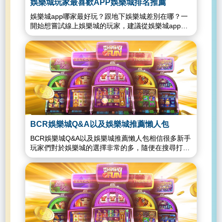
娛樂城玩家最喜歡APP娛樂城排名推薦
娛樂城app哪家最好玩？跟地下娛樂城差別在哪？一開始想嘗試線上娛樂城的玩家，建議從娛樂城app當消遣開始體驗，從百家樂、轉盤、老虎機等百款遊戲中確認了自己想玩的遊戲後，再慢慢開始選擇像是地下娛樂城、現金版等較進階的線上博弈品牌，除了能有更多的遊戲選擇以外，也能在娛樂城app避免花了許多冤枉錢，一般人想到娛樂城app品牌都會直接聯想到老子有錢或包你發，今天就介紹給大家5家在台灣最夯的娛樂城app品牌，讓你防疫在家也不無聊！娛樂城app推薦１、《HOYA娛樂城》談到娛樂城app許多人第一時間都是想到「HOYA娛樂城」，除了著名的老虎機種類繁多之外，館內的台灣麻將與捕魚遊戲都是新手玩家不錯的選擇，其他遊戲就大同小異略顯單調了些，想利用娛樂城換現金的玩家們建議可小儲一把玩玩看囉。娛樂城app推薦２、《SWAG娛樂城》SWAG娛樂城app除了是新手福音，更是娛樂城優惠之冠！就算不儲值也能玩遍館內的所有的線上博弈遊戲，至今註冊SWAG的玩家也都還能領取新手禮包，因為是較新的娛樂城app，遊戲還是蠻多的可以去體驗看看娛樂城app推薦１、《HOIN娛樂城》說到HOIN娛樂城app老玩家應該再熟悉不過了吧？除了是娛樂城app開山始祖之外，在娛樂城優惠上更是創新的推出儲值包月點數，就較不推薦小資玩家囉，免費網路博奕遊戲偏少，每一款遊戲幾乎都需要會員儲值才能夠玩到，因此HOIN適合口袋較深的老玩家遊玩。在遊戲app排行榜中博弈手遊總是名列前茅，遊戲種類從原本休閒博弈的麻將遊戲、老虎機、捕魚機越趨向線上娛樂城真人百家發展，遊戲畫面也越細緻華麗，聲光效果十足，金大發小編幫大家統整7大熱門博弈app遊戲心得，快來看看哪一個遊戲最受歡迎吧！相信行家們都知道，娛樂城跟本是個坑啊！一玩就停不下來，而且常常血本無歸，我(砲哥)要跟大家分享自己多年來玩娛樂城的經驗，讓大家不要再白走冤枉路，玩對娛樂城讓你上天堂~~玩娛樂城淵源其實當初並不打算寫這篇文章，我也是幾經思考後，才想把這些年的線上娛樂城經驗完整描述出來。我叫，這一切都要從2014年的夏天開始說起，距離現在剛好也4年了，那時候的我還在當兵；有當過兵的人應該也知道，其實在軍中真的挺無聊的，除了操課之外，要嘛割草、擦皮鞋，基本上沒有什麼娛樂。記得有一天下午，剛好在走廊上看到學長（星哥）蹲在角落玩手機遊戲，我好奇上前去看他玩什麼，結果他告訴我說，最近是在玩娛樂城，他正在跟朋友忙著分析娛樂城的玩法攻略。星哥說：娛樂城每年的市場規模金額超過8000億台幣，是一塊大餅，所以他跟朋友們有個團隊在分析娛樂城的勝率攻略，印象中他說那個月就已經玩了500萬了，我聽到心想我的媽呀，500萬ㄝ，這不少錢耶！星哥說：你別小看線上娛樂城，光去年自己就賺了4000多萬，我聽到之後當然很心動，能給我賺了100萬我就很開心了！也就是那次對話開啟了我的線上博弈人生，星哥開始教我如何分析，提高勝率，每一場事後都要做功課，事前的分析說真的，非常的重要，依照我玩到現在的經驗來看，每場勝率早已超過65%，當然除了預測機率很重要之外，下注的網站也非常重要，記得要找信譽良好且合法的線上娛樂城，贏了才能把錢拿回來！基本上我已經玩過超過80家以上的娛樂城，也算從菜鳥變成老手，這些對弈紀錄一一被我記錄在筆記本上，基本上只要找勝率高的娛樂城，贏面就比一般人高出許多了，好康的我這邊就不藏私，下面是我這幾年在各個娛樂城的輸贏及勝率，將來有機會再跟大家分享其它的玩法技巧喔!5大娛樂城推薦說了這麼多，我()就簡單歸類一下，線上有名的幾個遊戲網站的情況和優劣勢給大家比較，這樣你就知道我()為什麼偏愛娛樂城。如果你是很喜歡玩娛樂城的人，可以考慮在線上玩，真的是超級方便而且賺錢的速度很快，因為每一局不到一分鐘就知道結果，加上教大家的技巧，相信你會在線上娛樂城網站有滿滿的收穫。另外跟大家分享這8年多來，線上玩娛樂城的收益紀錄表還有勝率分析，提供給大家參考。網站推薦指數勝率收益(淨賺)HOIN娛樂城★★★★★89% $22,788,300HOYA娛樂城★★★★★86% $21,715,000錢來也娛樂城娛樂城★★★★★83% $19,146,500SWAG娛樂城★★★★80% $17,150,700CASH88娛樂城★★★★80% $17,069,000P.SHOIN現在有首存拿1000元，不拿白不拿，建議先註冊！1000都給我拿起來!!!另外這邊有即時娛樂城官方收益數據，大家可以做參考>>2021年十大線上娛樂城排名推薦娛樂城前100名娛樂城還有誰?博弈遊戲VS 娛樂城相信很多人應該會覺得博弈遊戲網=娛樂城，但其實認真來說這2個是完全不一樣的唷！現在網路上有上百種博弈遊戲網、線上娛樂城，到底要玩哪個呢？就個人經驗給新手們建議吧！✦如果你只想免費玩、不想儲值，建議你玩博弈遊戲網站，這種通常遊戲種類多，而且部分網站加入會員還能免費得到點數/線上遊戲幣，讓你體驗各種不同遊戲。✦如果你想要參加更多的活動，我()建議你選擇線上娛樂城，因為娛樂城的活動層出不窮，比起博奕遊戲更加划算！娛樂城大小事✦娛樂城遊戲都是合法的嗎？現在很多線上娛樂城網站的機房都設置在國外，在國外是合法的！在台灣目前是不合法。雖然台灣沒有設立合法的娛樂城，大家可以在線上玩其他國家的合法網站遊戲。如果你是很謹慎的人，對於網路上賭博遊戲的合法性存有疑慮，建議向法律專家詢問後再決定是否線上玩。✦娛樂城遊戲這麼多種，要玩哪一種？我()平常沒事就喜歡在網站上小玩一下，最常玩SWAG娛樂城，裡面我()比較喜歡玩百家樂，一局只要30秒、速戰速決、回本率高！✦娛樂城線上儲值可換回台幣嗎？可以的，但是通常每個娛樂城都有自己的規定，比方說要滿$1000以上才能轉到自己帳戶，一個禮拜通常也有1-3次取出免手續費的優惠，以各個遊戲的規定為主。我()也會透過與玩家交易販售寶物，如果想知道你玩的娛樂城是否可以換回台幣，建議直接詢問客服人員最快速，得到準確的答案。✦ 線上玩娛樂城好處？現在很多娛樂城都有「提領免手續費」優惠，還有加值點數送2~10%不等(依各家娛樂城規定)，比起以前還要到遊戲場玩方便多了呢！各大網站活動眾多，因為娛樂城太過競爭，每家娛樂城反水活動不太相同，玩家們可以多多比較。像我()長期在HOYA娛樂城參加周周反水活動，真的是回饋多多！✦最多人玩的娛樂城遊戲？根據博弈網統計，線上最多人玩的遊戲是「百家樂」，一般有真人荷官陪你在線上玩，比較有互動的感覺，在押注時千萬不要押平手(機率極小)，如果有興趣的人可以參考→ 百家樂玩法密技攻略5大娛樂城推薦如果你是很喜歡玩娛樂城的人，可以考慮在線上玩，真的是超級方便而且賺錢的速度很快，因為每一局不到一分鐘就知道結果，加上教大家的技巧，相信你會在線上娛樂城網站有滿滿的收穫。另外跟大家分享砲哥這4年多來，線上玩娛樂城的收益紀錄表還有勝率分析，提供給大家參考。娛樂城推薦玩家推薦指數玩家評價HOYA娛樂城★★★★★★★★★★HOIN娛樂城★★★★★★★★★★錢來也娛樂城娛樂城★★★★★★★★★★SWAG娛樂城★★★★★★★★★★CASH88娛樂城★★★★★★★★★★FA8娛樂城★★★★★通博娛樂城★★★★台灣德州撲克賭神JamesChen陳恩寧名言「不研究，投資是賭博；有研究，賭博是投資」。由於網路的普及線上德州撲克（TexasHold’em或稱Hold’em）現已成為風靡全球的撲克遊戲，線上德州撲克顯然在網路博弈世界擁有大片板圖，然而，面對「線上德州撲克賺錢app」、「線上德州撲克現金線上讓你拿」、「線上德州撲克線上現金」等看似大同小異的標語宣傳與娛樂城，全都是「線上德州撲克線上玩」的娛樂城，非常容易讓人迷失在大量的資訊中。它們外觀上看來都很棒，也因此您需要的專業，深入娛樂城就為了提供最真實客觀的評價，並列出10大線上現金德州撲克娛樂城推薦給所有線上現金德州撲克玩家們。因此不論這些線上現金德州撲克玩家身在何處，都可以利用線上娛樂城德州撲克玩到翻。線上現金真人德州撲克怎麼贏!!!哪一家線上娛樂城真人德州撲克最新推薦?如何利用不同下注策略提高線上德州撲克勝率! 2021年真人線上現金德州撲克推薦排行榜 HOIN娛樂城真人線上現金德州撲克連贏過關～最高加送30000！推薦指數：★★★★★★★立即試玩SWAG娛樂城真人線上現金德州撲克連贏過關～最高加送30000！推薦指數：★★★★★★★立即試玩HOYA娛樂城真人線上現金德州撲克連贏/連輸過關～最高加送30000！推薦指數：★★★★★★★立即試玩錢來也娛樂城娛樂城真人線上現金德州撲克下注立即返水，最高0.6%推薦指數：★★★★★★★立即試玩CASG88娛樂城一天換一家，多款真人線上現金德州撲克聽供你選擇推薦指數：★★★★★★★立即試玩真人線上現金德州撲克連勝8局以上，最高加贈600%！推薦指數：★★★立即試玩真人線上現金德州撲克過關挑戰賽，最高獎金240000推薦指數：★★★立即試玩一天換一家，多款真人線上現金德州撲克聽供你選擇推薦指數：★★★立即試玩邀請好友一起玩，凡是推薦好友加入並儲值，即可獲得0彩金！推薦指數：★★★立即試玩真人線上現金德州撲克連贏彩金大放送，加碼36888給您！推薦指數：★★★立即試玩首存1000即送500，獨立ku真人娛樂系統！推薦指數：★★★立即試玩百家至尊挑戰賽，彩金高達8888元，每天登入反水最高1.4倍！推薦指數：★★★★立即試玩首存5000送6000?!週週存10000送10000?！推薦指數：★★★立即試玩先來說明對於線上真人現金德州撲克進行評價的幾個要素：對於線上真人現金德州撲克評比的條件大約分成以下五類，接下來就來跟線上真人現金德州撲克新手玩家們談談為什麼以上條件是評選線上真人現金德州撲克的主軸。1.線上德州撲克安全性台灣德州撲克的遊戲基本上是合法的，各大錦標賽早就讓這個項目不再隱於檯面下，然而各大賭博網站受到的監管與法律認證並不一致。所有撲克網站都持有合法認證，並且是128位SSL加密（最強類型的保護措施）。2.線上德州撲克遊戲種類網站必須允許您輕鬆存入資金並將其提取以進入線上德州撲克新手玩家們的候選名單。所有網站都提供了很好的支付方式選擇，並確保在存款時很容易使用獎金優惠。3.線上德州撲克客服線上德州撲克新手玩家們僅推薦能夠提供卓越客戶體驗並有效解決查詢的網站。所有網站都提供快速客訴解決流程，具有多種溝通方式和快速響應時間。4.線上德州撲克金流出金速度網站必須允許您輕鬆存入資金並將其提取以進入線上德州撲克新手玩家們的候選名單。所有網站都提供了很好的支付方式選擇，並確保在存款時很容易使用獎金優惠。網站必須允許您輕鬆存入資金並將其提取以進入線上德州撲克新手玩家們的候選名單。所有網站都提供了很好的支付方式選擇，並確保在存款時很容易使用獎金優惠。5.線上德州撲克優惠活動更多競賽、優惠活動，彙整情報一次觀覽。資訊最完備，最受博友青睞的德州撲克大平台。優質線上現金德州撲克遊戲娛樂城真人牌桌超商、轉帳、出入金快速 線上提領火速到帳首儲1,000送10002021年線上真人現金德州撲克評價推薦各類線上真人現金德州撲克資訊比較圖，線上有名的幾個遊戲網站的情況和優劣勢給線上真人現金德州撲克新手玩家們比較，這樣線上真人現金德州撲克玩家們就知道該選擇哪個線上真人現金德州撲克。 項目HOIN線上真人現金德州撲克SWAG線上真人現金德州撲克HOYA線上真人現金德州撲克錢來也娛樂城線上真人現金德州撲克CASH88線上真人現金德州撲克神來也娛樂城線上真人現金德州撲克出金 1:1 1:1 1:1 1:1 1:11:132優惠 多 多 多 多 多少遊戲種類 較多 較多 較多 較多 較多較少風險無無無無無假幣商退水機制 高退水 高退水 高退水 高退水 高退水無退水營運狀況 經營穩定 經營穩定 經營穩定 經營穩定 經營穩定遊戲介面不穩定遊戲回饋 不定時舉辦活動 不定時舉辦活動 不定時舉辦活動 不定時舉辦活動 不定時舉辦活動少活動匯差 無 無 無 無 無132%娛樂城線上真人現金德州撲克 VS博弈線上真人現金德州撲克遊戲刻板觀念，所有線上真人現金德州撲克玩家們都認為博弈線上真人現金德州撲克遊戲網=娛樂城線上真人現金德州撲克？ 但其實認真來說這2個是完全不一樣，現在網路上有上百種博弈線上真人現金德州撲克遊戲網、線上真人現金德州撲克，到底要玩哪個呢？ 以下直接給線上真人現金德州撲克新手玩家們分析建議。✦如果線上真人現金德州撲克新手玩家們只想免費玩、不想儲值，建議線上真人現金德州撲克新手玩家們玩博弈線上真人現金德州撲克遊戲網站，這種通常遊戲種類多，而且部分網站加入會員還能免費得到點數/線上遊戲幣，讓線上真人現金德州撲克新手玩家們體驗各種不同遊戲。✦如果線上真人現金德州撲克新手玩家們想要參加更多的活動，玩的過程並且賺錢，建議線上真人現金德州撲克新手玩家們選擇線上真人現金德州撲克，因為線上真人現金德州撲克的活動層出不窮，比起博奕遊戲更加划算！※下方有十大線上真人現金德州撲克比較推薦，僅供參考。以下分析各大線上真人現金德州撲克勝率以及收益，沒玩過的線上真人現金德州撲克新手玩家們可以考慮在線上玩，真的是超級方便而且賺錢的速度很快，因為每一局不到一分鐘就知道結果，加上以下的分析，相信線上真人現金德州撲克新手玩家們會在線上真人現金德州撲克網站有滿滿的收穫。2021年線上真人現金德州撲克勝率收益表網站推薦指數勝率收益優惠連結HOIN線上真人現金德州撲克★★★★★96%$96,656,676多➤SWAG線上真人現金德州撲克★★★★★96%$96,656,676多➤HOYA線上真人現金德州撲克★★★★★94%$94,464,740多➤錢來也娛樂城線上真人現金德州撲克★★★★★92%$92,929,929多➤CASH88線上真人現金德州撲克★★★★★90%$90,751,953多➤通博線上真人現金德州撲克★★☆☆☆56%$35,952,746無➤I88線上真人現金德州撲克★☆☆☆☆45%$28,515,786無➤金合發線上真人現金德州撲克★☆☆☆☆45%$16,515,786無➤KU線上真人現金德州撲克★☆☆☆☆45%$12,515,786無➤海派線上真人現金德州撲克★☆☆☆☆45%$10,515,786無➤線上現金德州撲克7大常見問題線上德州撲克新手玩家可以玩線上現金德州撲克嗎？可以。大量的線上娛樂城提供有各種賭注的現金德州撲克遊戲。有真人荷官的現金德州撲克遊戲嗎？有。如今，您能在網路線上找到許多不同德州撲克版本和變體的真人娛樂城遊戲。有移動版本的現金德州撲克遊戲嗎？有。大部分的線上娛樂城通過使用他們的網站或一個專門的娛樂城app，從而讓您能在移動設備上玩德州撲克。線上德州撲克新手玩家如何知道娛樂城提供的現金德州撲克是安全的？您應該總是在獲得適當的許可證書和信譽良好的線上娛樂城玩現金德州撲克，正如網站所推薦的那些娛樂城。線上德州撲克新手玩家可以玩真人荷官德州撲克嗎？可以，真人荷官德州撲克遊戲在線上娛樂城非常常見–請確保您註冊的娛樂城提供有真人荷官德州撲克。線上德州撲克新手玩家可以玩所有版本的真人荷官德州撲克嗎？答案是根據娛樂城的情況而定，所以您在娛樂城註冊前，必须检查好它是否提供有您想玩的德州撲克版本。線上德州撲克新手玩家可以玩所有版本的真人荷官德州撲克嗎？答案因娛樂城而定，所以你必须在注册前检查你想玩的百家乐版本是否有真人荷官版本真人線上現金德州撲克新手玩法規則線上德州撲克是玩家順序很重要的一種撲克遊戲(後面再介紹)因此一開始通常會先大家抽一張牌比大小(德州撲克不分花色大小，趁機提醒一下)，贏的先當第一次的莊家，莊家並負責發牌(嚴謹一點為了避免作弊行為，也可以以莊家的前兩位洗牌、前一位切牌這樣的方式，不過這一般就各自約定就行了)，遊戲是以順時鐘的方向進行，莊家依序輪換：線上德州撲克遊戲流程洗牌並切牌。本次輪到擔任盲注的玩家下盲注。為每位玩家發兩張底牌。翻牌前喊注。銷一張牌後發出三張公共牌。翻牌圈喊注。銷一張牌後發出一張公共牌（轉牌）。轉牌圈喊注。銷一張牌後發出一張公共牌（河牌）。河牌圈喊注。若有兩家以上未蓋牌則攤牌比大小，依勝負分配總彩金。結束本回合，莊家位置依順時鐘次序移動至下一家進行下一輪。補充：較正式的遊戲或是比賽中，因為要避免玩家作弊(也是為了減少算牌的問題)再發底牌與每一輪公開牌之前，發牌者都要先從牌堆中取出一張牌丟棄不使用，此動作稱為【銷牌】。線上德州撲克的牌型大小說完了基本規則，最重要玩家牌組的大小是如何分大小的我們來看一下由大而小五張牌的大小組合順序如下：1.線上德州撲克同花大順：10,J,Q,K,A組合的同花順2.線上德州撲克 同花順同樣花色的五張順序排組，如有兩人都拿同花順，則以最大牌為相比依據3.線上德州撲克四條台灣也有俗稱鐵支，四張相同點數牌+任一牌4.線上德州撲克葫蘆三張相同點數牌(三條)+兩張相同點數牌(一對)，若有兩人都拿葫蘆，則以三條大小為相比依據5.線上德州撲克同花五張牌都相同花色，若有兩人都拿同花，則以最大牌為相比依據6.線上德州撲克順子五張順序排組，花色不須相同，其中特例是A同時可以做最大牌也可以做最小牌，例如10,J,Q,K,A或是A,2,3,4,5皆可7.線上德州撲克三條三張相同點數牌(三條)8.線上德州撲克兩對牌組中有兩組一對的組合，例如2,2,8,8加上其他任意一張牌，若有兩人都拿兩對，則順序以對子的大小相比，若兩對都相同大小，則最後在比剩下的那張牌(散牌)9.線上德州撲克一對牌組中有一對加上其他任意不成對的三張散牌，若有兩人都拿一對，則先以對子的大小相比，若相同大小則再順序比三張散牌的大小10.線上德州撲克散牌如果以上組合都沒有，那就是比玩家手牌(底牌)中的最大牌，通常也叫作比【高牌】玩對的線上真人現金德州撲克讓線上真人現金德州撲克新手玩家們上天堂~~選對的優惠讓線上真人現金德州撲克新手玩家們賺飽飽~~最新資訊打德州撲克賺現金不藏私!!2021年線上真人現金百家玩家人數排名網站推薦指數評價玩家人數連結HOIN線上真人現金德州撲克★★★★★最高 3,969,909➤SWAG線上真人現金德州撲克★★★★★最高 3,969,909➤HOYA線上真人現金德州撲克 ★★★★★最高 3,368,700➤錢來也娛樂城線上真人現金德州撲克★★★★★最高3,121,161 ➤ CASH88線上真人現金德州撲克★★★★★最高2,928,166 ➤ 優質線上現金德州撲克遊戲娛樂城真人牌桌超商、轉帳、出入金快速 線上提領火速到帳首儲1000送1000台灣線上真人現金德州撲克排名-前十大線上真人現金德州撲克第一名：HOIN線上真人現金德州撲克HOIN線上真人現金德州撲克娛樂城博弈界最新的線上真人現金德州撲克，2021年最新推出的娛樂城，新的娛樂城優惠活動真的超級多超敢給優惠，推薦那些老玩家老司機跳槽過來HOIN娛樂城玩，沒玩過線上真人現金德州撲克的新手們，也推薦您可以先玩HOIN線上真人現金德州撲克，一定賺翻天，荷包滿滿滿~~HOIN線上真人現金德州撲克試玩第二名：SWAG線上真人現金德州撲克SWAG線上真人現金德州撲克娛樂城博弈界最新的線上真人現金德州撲克，2021年最新推出的娛樂城，新的娛樂城優惠活動真的超級多超敢給優惠，推薦那些老玩家老司機跳槽過來SWAG娛樂城玩，沒玩過線上真人現金德州撲克的新手們，也推薦您可以先玩SWAG線上真人現金德州撲克，一定賺翻天，荷包滿滿滿~~SWAG線上真人現金德州撲克試玩第三名：HOYA線上真人現金德州撲克HOYA線上真人現金德州撲克博弈界數一數二知名的線上真人現金德州撲克，基本上只要線上真人現金德州撲克玩家們贏，都是正常出金，加上他們家(HOYA線上真人現金德州撲克)，活動真的超級多，優惠更是超敢給，線上真人現金德州撲克新手玩家們沒玩過線上真人現金德州撲克的新手們，推薦線上真人現金德州撲克新手玩家們可以先玩HOYA線上真人現金德州撲克，保證賺飽飽，賺超多錢~~HOYA線上真人現金德州撲克試玩 第四名：錢來也娛樂城線上真人現金德州撲克這間錢來也娛樂城線上真人現金德州撲克也觀望許久，雖然沒有真的自己玩過，但身邊有不少線上真人現金德州撲克新手玩家們實際體驗後，跟讚不絕口，而且也每次看他們官網的線上真人現金德州撲克新手玩家們優惠真的非常多錢來也娛樂城線上真人現金德州撲克試玩第五名：CASH88線上真人現金德州撲克CASH88線上真人現金德州撲克已上市4年，目前出金都很正常，客服態度也很優整體科技風格的網站替整體遊玩體驗加分不少！遊戲種類也很多、尤其推薦線上真人現金德州撲克!CASH88線上真人現金德州撲克試玩第六名：利亨線上真人現金德州撲克利亨線上真人現金德州撲克試玩第七名：金合發線上真人現金德州撲克金合發線上真人現金德州撲克試玩第八名：KU線上真人現金德州撲克KU線上真人現金德州撲克試玩第九名：海派線上真人現金德州撲克海派線上真人現金德州撲克試玩第十名：贏家線上真人現金德州撲克贏家線上真人現金德州撲克試玩真人線上現金德州撲克娛樂城破解10大攻略1.放盲注與否一開始玩撲克，最常犯的一定就是這一條，很多新手，包含我自己，覺得知道牌面的大小後，就懵懵懂懂下場去玩，結果也不知道什麼時候要放盲注，看到別人放，自己也放。可以看到下圖中有一個紅桃的按鈕位選手叫做BUTTUN，在BUTTUN左邊的兩家(小盲、大盲)，是一開始還沒發牌前一定要放錢的人，其他是可以看牌在決定要不要玩喔！當然這是針對錦標賽的一種標準玩法，後續也有衍伸很多複雜的玩法，例如爭按鈕位之類的比賽。不過，針對新手先懂這個就很重要了，下次不要傻呼呼一下場就放錢了。2.每次加注的大小懂得加注的大小，也是一個不容易露出撲克新手馬腳的方法。正常一個原則，少CALL，多RAISE，因為撲克當中，假使你不是拿對子，拿任一兩張，擊中對子的機率FLOP(三張開牌時)只有32.43%會中牌，還不一定是中頂對。所以，你每一把都只有CALL打算看三張再動作，第一可能被人加注，第二你可能看完三張又乖乖地FOLD牌，很少能讓你稱心如願中頂對或兩對的，當你一圈中不停地只使用平Call，小心當了CallCall魚。撲克比賽加注的原則，想要加注，要記得以倍數為單位，在無限注牌桌上，加注的金額，至少要是上一位玩家的下注金額的倍數。例如，上一個玩家下注50，你想要加注，就必須下至少100，你也可以下110、160、120、600等等，只要是超過一個倍數以上，都可以隨意你下，你也可以選擇ALLIN。如果不加注，你可以選擇平扣或是蓋牌FOLD捨棄這手牌。3.有牌在手，不能提早離坐/在還沒有輪到自己提前丟牌既然稱為比賽，自然會有些規則是必須要遵守的。就算你在後面位置，看了牌決定不玩，也不能把牌提前丟出，或是放在你的位置等DEALER收走。通常比賽第一次發生是警告，第二次開始，就會有禁看手牌的風險在，例如下一把你不能玩，嚴重者，一圈不能玩，所以比賽一定要小心，不要不小心陷入。4.桌上不可放手機有人把手機放在黑色橡膠檯面上，這樣是可以的，但是不能夠把手機放在籌碼旁邊，或是牌桌上。雖然這項好像沒有懲罰，但是通常dealer看到還是會念一下請你改放其他地方。5.原來ALLIN和最後一個bet的人一定要開牌(台灣，美國現金桌不在此規範)在比錦標賽，跟現金桌不同，為了讓牌桌具有公平原則，怕大家過碼等…多重因素考量，如果任一方Allin(梭哈)，是Allin當下就要開牌，以及如果你想Bluff(詐唬)別人，但是你是在後位，你在turn(轉 牌，也就是第四張開牌)打了最後一發，到了river(和牌，第五張開牌)時，一般撲克是前位要先開牌，但是，如果情況是你是最後Bet的那方，對方可以要求，你也要開牌或是先開牌。所以這也是一個新手常犯的錯，以為一定要每一把開牌，前位開的牌明明已經秀出比你大了，你還又秀出你的牌給大家看….讓大家知道的你range，是不需要的喔！6.不可以超過兩人池時，猜測別人牌在牌桌上是可以講話的，但是有些時候不可以多說話，像是多人池的時候，你不可以公然猜其他幾家拿的牌，但是如果只有兩家，你可以話術對方，只要不要直接講到自己拿什麼，你可以跟別人暗示測試他的牌力，給別人決定要不要Call你，也算是現場
BCR娛樂城Q&A以及娛樂城推薦懶人包
BCR娛樂城Q&A以及娛樂城推薦懶人包相信很多新手玩家們對於娛樂城的選擇非常的多，隨便在搜尋打上娛樂城就可能有20-40間娛樂城可以選擇，想要選擇一個好的娛樂城來消遣娛樂，今天就為了這些新手們與老司機們，來排解一下心中對於娛樂城的問題，希望這20個娛樂城Q&A希望對您有所幫助！Q1：有很多娛樂城與黑網詐騙答:其實這個答案上面已經稍微透漏了一點了，當然詐騙是一定有的，很多百家樂代操還是賣體育的準確單都要非常的小心在娛樂城的金流量是如此的高，一定會有人動歪腦筋到這上面來，所以才會強調大家一定要找信譽好、而且可以玩的娛樂城，要怎麼知道哪個娛樂城好呢？建議大家可以找一些品牌存在比較久的娛樂城，娛樂城能經營那麼久就代表他的信譽有所保證，才可以持續經營，拿來詐騙的娛樂城只會短暫存在，因此都不會存在太久。還有一個小偏方大家可以上165詐騙看哪些網站有在上面可以以防萬一。Q2：娛樂城是合法的嗎？答:目前來說博弈這個在產業在部分國家是合法，但在台灣是灰色地帶的產業，而大多的娛樂城都是設置在國外，那國外既然能設置就代表在國外是合法的！不過在台灣目前算是不合法的(手機或電腦遊戲的那些不算)，不過現在網路四通八達，但一定有些人會特別小心，害怕自己會有觸法的疑慮，有疑慮的話，建議大家去做個法律諮詢，再決定是否要繼續玩娛樂城。Q3：眾多娛樂城最推薦哪一間？答:其實只要是信譽好的，玩的順手最重要，玩得開心客服的服務態度好像是HOIN娛樂城、HOYA娛樂城、錢來也娛樂城娛樂城、SWAG娛樂城這些娛樂城都不錯，玩家們可以自己參考看看，這些娛樂城的體育賠率有遊戲種類都很多。 Q4：娛樂城的遊戲幣都可以兌換？答:這個問題其實都算是灰色地帶的問題，有些人也靠著娛樂城來當作另外一種投資與收入，但私底下卻是很多在兌換透過一些管道，因為沒出款他們會給我68的發財金。建議大家，如果這方面的問題，可跟該娛樂城的客服詢問，直接詢問客服人員是最快速的得到準確的答案，還可以順便看看這間娛樂城的客服服務的如何，可以說客服的好壞決定了一間娛樂城值不值得繼續遊玩。Q5：玩娛樂城的樂趣與好處在哪？答:娛樂城顧名思義就是讓大家來娛樂的地方，並不是一定要砸大錢去玩，因為娛樂城可以提領換現金，大家才會想在裡面贏錢提領現金，再加上現在不少娛樂城都有不錯的活動來吸引玩家，不過每一間娛樂城的活動都不太一樣，大家如果在選好娛樂城，再加入之前，可以先看看活動的部分適合自己嗎？對自己有沒有幫助，再來決定，畢竟多做比較才能選擇出對你最有利的娛樂城。Q6：娛樂城要玩什麼遊戲？答:這單純看個人喜歡什麼類型的遊戲，只要玩的是自己喜歡的就可以，有體育的活動可以先玩體育。Q7：BCR娛樂城點數如何轉去遊戲裡面？答:請先去會員中心>點數管理>轉點去您想進去遊玩的遊戲館裡面即可。Q8：BCR娛樂城洗碼量是什麼？答:1.洗碼量稱之為下注量或是流水依據會員下注的金額2.有效下注量是依據輸贏的金額舉例：下注1000元，中分洞50%（預設賠率為0.98），下注量就是1000/有效洗碼量=1000*50%=500Q9：BCR娛樂城彩球的開獎時間？答:539：每周一到周六20:36開獎六合彩 ：每周二、四、六或日【以香港賽馬會為主】開獎大樂透 ：每周二、五Q10：BCR娛樂城客服的服務態度？答:這類涉及金錢的線上博弈平台，擁有可靠、效率及熱忱服務的24小時客服是非常重要的。對我們而言客服的服務態度不只影響大家的遊戲體驗，更代表著這間娛樂城的公信力，各行各業都有各自的門面，看來娛樂城不只要遊戲網站做得精美，優質的客服團隊也代表著這間娛樂城的形象。Q11：BCR娛樂城為什麼要提供身分證與存摺照片？答:一般娛樂城都會要求新手玩家們提供個人銀行存摺正面照片或影片，這主要是多數線上娛樂城都需要先綁定銀行帳戶才可以進行遊戲，為了避免綁定過程出現錯誤，而導致當新手娛樂城玩家們贏錢得時候結果匯錢給了另外一個陌生人，因此需要相關存摺資訊核對。相對的就需要安全性極高的娛樂城了。Q12：BCR娛樂城儲值方式？答:BCR娛樂城目前提供多種儲值方式，擁有支援「4大便利超商、ATM轉帳」轉帳無須等待，入款後5分鐘內即可在主錢包內可到儲值點數，如有任何存出款問題都可以立即向客服回報。Q13：BCR娛樂城優惠活動怎麼領取？答:可以去首頁>點選優惠活動，裡面有眾多活動可以挑選您適合的活動，活動內容規則也都有詳細說明。Q14：BC娛樂城如何提領？答:登入後請至會員中心>線上提款>綁定您的銀行帳戶>私訊線上客服人員與您確認就可以提款了唷。Q15：BC娛樂城線上客服跟LINE客服有什麼差別？答:兩個都是客服，使用LINE的客服會比較好一點，因為線上客服您必須一直保持在線上，不然會使得客服找不到您。Q16：BCR娛樂城真人館這麼多要如何選擇？答:每一個真人館別都有它的特色地方，比如說DG真人有競咪百家樂，WM真人荷官會跳舞，OB真人使用畫面很棒等等…..就看個人喜歡去哪一個管別玩，最重要的是在哪一個真人會贏錢才最重要吧！Q17：BCR娛樂城會員千四反水是什麼？答:在娛樂城下注遊玩當中，我們會提供會員一個反水的機制簡單說就是您下注量有1000塊我們就反水給您4塊給您，算是對於會員的一種回饋。Q18：BCR娛樂城可能作弊嗎？答案是:不可能！線上娛樂城所介接得遊戲平台，全部都是國際型得遊戲平台公司，包含持有菲律賓合法牌照得線上百家樂遊戲平台Allbet(歐博平台)、SUPER體育(SUPER平台)、百家樂遊戲平台SA(沙龍平台)、…等，這些遊戲公司多數來自於各國的遊戲商，持續專注在遊戲產品上得開發，提供新手玩家們更加喜好得博弈遊戲與服務。所有得遊戲平台在上線之前都需要經過國際博弈認證組織(GamingLaboratoriesInternational，簡稱GLI)進行遊戲認證，主要需要驗證各家遊戲是否符合娛樂性、公平性與穩定性等。Q19：BCR娛樂城忘記密碼怎麼辦？答:可直接與線上客服人員告知，客服人員可幫您進行更改密碼。Q20：BCR娛樂城提領時候碼量不足？答:會有碼量的限制原因，是怕不肖人士拿娛樂城來當作洗錢的平台，所以碼量必須您儲值1000點數必須要下注1000的投注量也就是洗碼量，才能進行提款。Q21：BCR娛樂城發現遊戲BUG？答:如果發現BUG問題的部分，請立即通知我們的客服人員，會立即幫您解決BUG問題如有造成您的損失我們也會立即賠償給您。以上的QA，希望有幫大家解答心中的疑慮與疑問？如果還有不是上述提到的問題可直接與我們客服聯繫，以下娛樂城推薦是目前線上娛樂城信用度比較好保證出金的娛樂城給各位參考現金版娛樂城推薦玩家推薦指數玩家評價HOYA娛樂城★★★★★★★★★★HOIN娛樂城★★★★★★★★★★錢來也娛樂城娛樂城★★★★★★★★★★SWAG娛樂城★★★★★★★★★★CASH88娛樂城★★★★★★★★★★東聖神洲娛樂城★★★★★★FA8娛樂城★★★★台灣德州撲克賭神JamesChen陳恩寧名言「不研究，投資是賭博；有研究，賭博是投資」。由於網路的普及線上德州撲克（TexasHold’em或稱Hold’em）現已成為風靡全球的撲克遊戲，線上德州撲克顯然在網路博弈世界擁有大片板圖，然而，面對「線上德州撲克賺錢app」、「線上德州撲克現金線上讓你拿」、「線上德州撲克線上現金」等看似大同小異的標語宣傳與娛樂城，全都是「線上德州撲克線上玩」的娛樂城，非常容易讓人迷失在大量的資訊中。它們外觀上看來都很棒，也因此您需要的專業，深入娛樂城就為了提供最真實客觀的評價，並列出10大線上現金德州撲克娛樂城推薦給所有線上現金德州撲克玩家們。因此不論這些線上現金德州撲克玩家身在何處，都可以利用線上娛樂城德州撲克玩到翻。線上現金真人德州撲克怎麼贏!!!哪一家線上娛樂城真人德州撲克最新推薦?如何利用不同下注策略提高線上德州撲克勝率! 2021年真人線上現金德州撲克推薦排行榜 HOIN娛樂城真人線上現金德州撲克連贏過關～最高加送30000！推薦指數：★★★★★★★立即試玩SWAG娛樂城真人線上現金德州撲克連贏過關～最高加送30000！推薦指數：★★★★★★★立即試玩HOYA娛樂城真人線上現金德州撲克連贏/連輸過關～最高加送30000！推薦指數：★★★★★★★立即試玩錢來也娛樂城娛樂城真人線上現金德州撲克下注立即返水，最高0.6%推薦指數：★★★★★★★立即試玩CASG88娛樂城一天換一家，多款真人線上現金德州撲克聽供你選擇推薦指數：★★★★★★★立即試玩真人線上現金德州撲克連勝8局以上，最高加贈600%！推薦指數：★★★立即試玩真人線上現金德州撲克過關挑戰賽，最高獎金240000推薦指數：★★★立即試玩一天換一家，多款真人線上現金德州撲克聽供你選擇推薦指數：★★★立即試玩邀請好友一起玩，凡是推薦好友加入並儲值，即可獲得0彩金！推薦指數：★★★立即試玩真人線上現金德州撲克連贏彩金大放送，加碼36888給您！推薦指數：★★★立即試玩首存1000即送500，獨立ku真人娛樂系統！推薦指數：★★★立即試玩百家至尊挑戰賽，彩金高達8888元，每天登入反水最高1.4倍！推薦指數：★★★★立即試玩首存5000送6000?!週週存10000送10000?！推薦指數：★★★立即試玩先來說明對於線上真人現金德州撲克進行評價的幾個要素：對於線上真人現金德州撲克評比的條件大約分成以下五類，接下來就來跟線上真人現金德州撲克新手玩家們談談為什麼以上條件是評選線上真人現金德州撲克的主軸。1.線上德州撲克安全性台灣德州撲克的遊戲基本上是合法的，各大錦標賽早就讓這個項目不再隱於檯面下，然而各大賭博網站受到的監管與法律認證並不一致。所有撲克網站都持有合法認證，並且是128位SSL加密（最強類型的保護措施）。2.線上德州撲克遊戲種類網站必須允許您輕鬆存入資金並將其提取以進入線上德州撲克新手玩家們的候選名單。所有網站都提供了很好的支付方式選擇，並確保在存款時很容易使用獎金優惠。3.線上德州撲克客服線上德州撲克新手玩家們僅推薦能夠提供卓越客戶體驗並有效解決查詢的網站。所有網站都提供快速客訴解決流程，具有多種溝通方式和快速響應時間。4.線上德州撲克金流出金速度網站必須允許您輕鬆存入資金並將其提取以進入線上德州撲克新手玩家們的候選名單。所有網站都提供了很好的支付方式選擇，並確保在存款時很容易使用獎金優惠。網站必須允許您輕鬆存入資金並將其提取以進入線上德州撲克新手玩家們的候選名單。所有網站都提供了很好的支付方式選擇，並確保在存款時很容易使用獎金優惠。5.線上德州撲克優惠活動更多競賽、優惠活動，彙整情報一次觀覽。資訊最完備，最受博友青睞的德州撲克大平台。優質線上現金德州撲克遊戲娛樂城真人牌桌超商、轉帳、出入金快速 線上提領火速到帳首儲1,000送10002021年線上真人現金德州撲克評價推薦各類線上真人現金德州撲克資訊比較圖，線上有名的幾個遊戲網站的情況和優劣勢給線上真人現金德州撲克新手玩家們比較，這樣線上真人現金德州撲克玩家們就知道該選擇哪個線上真人現金德州撲克。 項目HOIN線上真人現金德州撲克SWAG線上真人現金德州撲克HOYA線上真人現金德州撲克錢來也娛樂城線上真人現金德州撲克CASH88線上真人現金德州撲克神來也娛樂城線上真人現金德州撲克出金 1:1 1:1 1:1 1:1 1:11:132優惠 多 多 多 多 多少遊戲種類 較多 較多 較多 較多 較多較少風險無無無無無假幣商退水機制 高退水 高退水 高退水 高退水 高退水無退水營運狀況 經營穩定 經營穩定 經營穩定 經營穩定 經營穩定遊戲介面不穩定遊戲回饋 不定時舉辦活動 不定時舉辦活動 不定時舉辦活動 不定時舉辦活動 不定時舉辦活動少活動匯差 無 無 無 無 無132%娛樂城線上真人現金德州撲克 VS博弈線上真人現金德州撲克遊戲刻板觀念，所有線上真人現金德州撲克玩家們都認為博弈線上真人現金德州撲克遊戲網=娛樂城線上真人現金德州撲克？ 但其實認真來說這2個是完全不一樣，現在網路上有上百種博弈線上真人現金德州撲克遊戲網、線上真人現金德州撲克，到底要玩哪個呢？ 以下直接給線上真人現金德州撲克新手玩家們分析建議。✦如果線上真人現金德州撲克新手玩家們只想免費玩、不想儲值，建議線上真人現金德州撲克新手玩家們玩博弈線上真人現金德州撲克遊戲網站，這種通常遊戲種類多，而且部分網站加入會員還能免費得到點數/線上遊戲幣，讓線上真人現金德州撲克新手玩家們體驗各種不同遊戲。✦如果線上真人現金德州撲克新手玩家們想要參加更多的活動，玩的過程並且賺錢，建議線上真人現金德州撲克新手玩家們選擇線上真人現金德州撲克，因為線上真人現金德州撲克的活動層出不窮，比起博奕遊戲更加划算！※下方有十大線上真人現金德州撲克比較推薦，僅供參考。以下分析各大線上真人現金德州撲克勝率以及收益，沒玩過的線上真人現金德州撲克新手玩家們可以考慮在線上玩，真的是超級方便而且賺錢的速度很快，因為每一局不到一分鐘就知道結果，加上以下的分析，相信線上真人現金德州撲克新手玩家們會在線上真人現金德州撲克網站有滿滿的收穫。2021年線上真人現金德州撲克勝率收益表網站推薦指數勝率收益優惠連結HOIN線上真人現金德州撲克★★★★★96%$96,656,676多➤SWAG線上真人現金德州撲克★★★★★96%$96,656,676多➤HOYA線上真人現金德州撲克★★★★★94%$94,464,740多➤錢來也娛樂城線上真人現金德州撲克★★★★★92%$92,929,929多➤CASH88線上真人現金德州撲克★★★★★90%$90,751,953多➤通博線上真人現金德州撲克★★☆☆☆56%$35,952,746無➤I88線上真人現金德州撲克★☆☆☆☆45%$28,515,786無➤金合發線上真人現金德州撲克★☆☆☆☆45%$16,515,786無➤KU線上真人現金德州撲克★☆☆☆☆45%$12,515,786無➤海派線上真人現金德州撲克★☆☆☆☆45%$10,515,786無➤線上現金德州撲克7大常見問題線上德州撲克新手玩家可以玩線上現金德州撲克嗎？可以。大量的線上娛樂城提供有各種賭注的現金德州撲克遊戲。有真人荷官的現金德州撲克遊戲嗎？有。如今，您能在網路線上找到許多不同德州撲克版本和變體的真人娛樂城遊戲。有移動版本的現金德州撲克遊戲嗎？有。大部分的線上娛樂城通過使用他們的網站或一個專門的娛樂城app，從而讓您能在移動設備上玩德州撲克。線上德州撲克新手玩家如何知道娛樂城提供的現金德州撲克是安全的？您應該總是在獲得適當的許可證書和信譽良好的線上娛樂城玩現金德州撲克，正如網站所推薦的那些娛樂城。線上德州撲克新手玩家可以玩真人荷官德州撲克嗎？可以，真人荷官德州撲克遊戲在線上娛樂城非常常見–請確保您註冊的娛樂城提供有真人荷官德州撲克。線上德州撲克新手玩家可以玩所有版本的真人荷官德州撲克嗎？答案是根據娛樂城的情況而定，所以您在娛樂城註冊前，必须检查好它是否提供有您想玩的德州撲克版本。線上德州撲克新手玩家可以玩所有版本的真人荷官德州撲克嗎？答案因娛樂城而定，所以你必须在注册前检查你想玩的百家乐版本是否有真人荷官版本真人線上現金德州撲克新手玩法規則線上德州撲克是玩家順序很重要的一種撲克遊戲(後面再介紹)因此一開始通常會先大家抽一張牌比大小(德州撲克不分花色大小，趁機提醒一下)，贏的先當第一次的莊家，莊家並負責發牌(嚴謹一點為了避免作弊行為，也可以以莊家的前兩位洗牌、前一位切牌這樣的方式，不過這一般就各自約定就行了)，遊戲是以順時鐘的方向進行，莊家依序輪換：線上德州撲克遊戲流程洗牌並切牌。本次輪到擔任盲注的玩家下盲注。為每位玩家發兩張底牌。翻牌前喊注。銷一張牌後發出三張公共牌。翻牌圈喊注。銷一張牌後發出一張公共牌（轉牌）。轉牌圈喊注。銷一張牌後發出一張公共牌（河牌）。河牌圈喊注。若有兩家以上未蓋牌則攤牌比大小，依勝負分配總彩金。結束本回合，莊家位置依順時鐘次序移動至下一家進行下一輪。補充：較正式的遊戲或是比賽中，因為要避免玩家作弊(也是為了減少算牌的問題)再發底牌與每一輪公開牌之前，發牌者都要先從牌堆中取出一張牌丟棄不使用，此動作稱為【銷牌】。線上德州撲克的牌型大小說完了基本規則，最重要玩家牌組的大小是如何分大小的我們來看一下由大而小五張牌的大小組合順序如下：1.線上德州撲克同花大順：10,J,Q,K,A組合的同花順2.線上德州撲克 同花順同樣花色的五張順序排組，如有兩人都拿同花順，則以最大牌為相比依據3.線上德州撲克四條台灣也有俗稱鐵支，四張相同點數牌+任一牌4.線上德州撲克葫蘆三張相同點數牌(三條)+兩張相同點數牌(一對)，若有兩人都拿葫蘆，則以三條大小為相比依據5.線上德州撲克同花五張牌都相同花色，若有兩人都拿同花，則以最大牌為相比依據6.線上德州撲克順子五張順序排組，花色不須相同，其中特例是A同時可以做最大牌也可以做最小牌，例如10,J,Q,K,A或是A,2,3,4,5皆可7.線上德州撲克三條三張相同點數牌(三條)8.線上德州撲克兩對牌組中有兩組一對的組合，例如2,2,8,8加上其他任意一張牌，若有兩人都拿兩對，則順序以對子的大小相比，若兩對都相同大小，則最後在比剩下的那張牌(散牌)9.線上德州撲克一對牌組中有一對加上其他任意不成對的三張散牌，若有兩人都拿一對，則先以對子的大小相比，若相同大小則再順序比三張散牌的大小10.線上德州撲克散牌如果以上組合都沒有，那就是比玩家手牌(底牌)中的最大牌，通常也叫作比【高牌】玩對的線上真人現金德州撲克讓線上真人現金德州撲克新手玩家們上天堂~~選對的優惠讓線上真人現金德州撲克新手玩家們賺飽飽~~最新資訊打德州撲克賺現金不藏私!!2021年線上真人現金百家玩家人數排名網站推薦指數評價玩家人數連結HOIN線上真人現金德州撲克★★★★★最高 3,969,909➤SWAG線上真人現金德州撲克★★★★★最高 3,969,909➤HOYA線上真人現金德州撲克 ★★★★★最高 3,368,700➤錢來也娛樂城線上真人現金德州撲克★★★★★最高3,121,161 ➤ CASH88線上真人現金德州撲克★★★★★最高2,928,166 ➤ 優質線上現金德州撲克遊戲娛樂城真人牌桌超商、轉帳、出入金快速 線上提領火速到帳首儲1000送1000台灣線上真人現金德州撲克排名-前十大線上真人現金德州撲克第一名：HOIN線上真人現金德州撲克HOIN線上真人現金德州撲克娛樂城博弈界最新的線上真人現金德州撲克，2021年最新推出的娛樂城，新的娛樂城優惠活動真的超級多超敢給優惠，推薦那些老玩家老司機跳槽過來HOIN娛樂城玩，沒玩過線上真人現金德州撲克的新手們，也推薦您可以先玩HOIN線上真人現金德州撲克，一定賺翻天，荷包滿滿滿~~HOIN線上真人現金德州撲克試玩第二名：SWAG線上真人現金德州撲克SWAG線上真人現金德州撲克娛樂城博弈界最新的線上真人現金德州撲克，2021年最新推出的娛樂城，新的娛樂城優惠活動真的超級多超敢給優惠，推薦那些老玩家老司機跳槽過來SWAG娛樂城玩，沒玩過線上真人現金德州撲克的新手們，也推薦您可以先玩SWAG線上真人現金德州撲克，一定賺翻天，荷包滿滿滿~~SWAG線上真人現金德州撲克試玩第三名：HOYA線上真人現金德州撲克HOYA線上真人現金德州撲克博弈界數一數二知名的線上真人現金德州撲克，基本上只要線上真人現金德州撲克玩家們贏，都是正常出金，加上他們家(HOYA線上真人現金德州撲克)，活動真的超級多，優惠更是超敢給，線上真人現金德州撲克新手玩家們沒玩過線上真人現金德州撲克的新手們，推薦線上真人現金德州撲克新手玩家們可以先玩HOYA線上真人現金德州撲克，保證賺飽飽，賺超多錢~~HOYA線上真人現金德州撲克試玩 第四名：錢來也娛樂城線上真人現金德州撲克這間錢來也娛樂城線上真人現金德州撲克也觀望許久，雖然沒有真的自己玩過，但身邊有不少線上真人現金德州撲克新手玩家們實際體驗後，跟讚不絕口，而且也每次看他們官網的線上真人現金德州撲克新手玩家們優惠真的非常多錢來也娛樂城線上真人現金德州撲克試玩第五名：CASH88線上真人現金德州撲克CASH88線上真人現金德州撲克已上市4年，目前出金都很正常，客服態度也很優整體科技風格的網站替整體遊玩體驗加分不少！遊戲種類也很多、尤其推薦線上真人現金德州撲克!CASH88線上真人現金德州撲克試玩第六名：利亨線上真人現金德州撲克利亨線上真人現金德州撲克試玩第七名：金合發線上真人現金德州撲克金合發線上真人現金德州撲克試玩第八名：KU線上真人現金德州撲克KU線上真人現金德州撲克試玩第九名：海派線上真人現金德州撲克海派線上真人現金德州撲克試玩第十名：贏家線上真人現金德州撲克贏家線上真人現金德州撲克試玩真人線上現金德州撲克娛樂城破解10大攻略1.放盲注與否一開始玩撲克，最常犯的一定就是這一條，很多新手，包含我自己，覺得知道牌面的大小後，就懵懵懂懂下場去玩，結果也不知道什麼時候要放盲注，看到別人放，自己也放。可以看到下圖中有一個紅桃的按鈕位選手叫做BUTTUN，在BUTTUN左邊的兩家(小盲、大盲)，是一開始還沒發牌前一定要放錢的人，其他是可以看牌在決定要不要玩喔！當然這是針對錦標賽的一種標準玩法，後續也有衍伸很多複雜的玩法，例如爭按鈕位之類的比賽。不過，針對新手先懂這個就很重要了，下次不要傻呼呼一下場就放錢了。2.每次加注的大小懂得加注的大小，也是一個不容易露出撲克新手馬腳的方法。正常一個原則，少CALL，多RAISE，因為撲克當中，假使你不是拿對子，拿任一兩張，擊中對子的機率FLOP(三張開牌時)只有32.43%會中牌，還不一定是中頂對。所以，你每一把都只有CALL打算看三張再動作，第一可能被人加注，第二你可能看完三張又乖乖地FOLD牌，很少能讓你稱心如願中頂對或兩對的，當你一圈中不停地只使用平Call，小心當了CallCall魚。撲克比賽加注的原則，想要加注，要記得以倍數為單位，在無限注牌桌上，加注的金額，至少要是上一位玩家的下注金額的倍數。例如，上一個玩家下注50，你想要加注，就必須下至少100，你也可以下110、160、120、600等等，只要是超過一個倍數以上，都可以隨意你下，你也可以選擇ALLIN。如果不加注，你可以選擇平扣或是蓋牌FOLD捨棄這手牌。3.有牌在手，不能提早離坐/在還沒有輪到自己提前丟牌既然稱為比賽，自然會有些規則是必須要遵守的。就算你在後面位置，看了牌決定不玩，也不能把牌提前丟出，或是放在你的位置等DEALER收走。通常比賽第一次發生是警告，第二次開始，就會有禁看手牌的風險在，例如下一把你不能玩，嚴重者，一圈不能玩，所以比賽一定要小心，不要不小心陷入。4.桌上不可放手機有人把手機放在黑色橡膠檯面上，這樣是可以的，但是不能夠把手機放在籌碼旁邊，或是牌桌上。雖然這項好像沒有懲罰，但是通常dealer看到還是會念一下請你改放其他地方。5.原來ALLIN和最後一個bet的人一定要開牌(台灣，美國現金桌不在此規範)在比錦標賽，跟現金桌不同，為了讓牌桌具有公平原則，怕大家過碼等…多重因素考量，如果任一方Allin(梭哈)，是Allin當下就要開牌，以及如果你想Bluff(詐唬)別人，但是你是在後位，你在turn(轉 牌，也就是第四張開牌)打了最後一發，到了river(和牌，第五張開牌)時，一般撲克是前位要先開牌，但是，如果情況是你是最後Bet的那方，對方可以要求，你也要開牌或是先開牌。所以這也是一個新手常犯的錯，以為一定要每一把開牌，前位開的牌明明已經秀出比你大了，你還又秀出你的牌給大家看….讓大家知道的你range，是不需要的喔！6.不可以超過兩人池時，猜測別人牌在牌桌上是可以講話的，但是有些時候不可以多說話，像是多人池的時候，你不可以公然猜其他幾家拿的牌，但是如果只有兩家，你可以話術對方，只要不要直接講到自己拿什麼，你可以跟別人暗示測試他的牌力，給別人決定要不要Call你，也算是現場Live錦標賽的一門技巧。7.自以為聰明，有人打150，你丟出650想Call給Dealer找錢在撲克錦標賽中，不需要所謂的幫人家先算好，剛剛好的找的錢。當別人丟一顆，你什麼都沒說，丟出兩個碼，那就是raise了。也