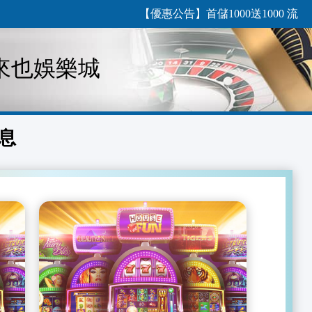
【優惠公告】首儲1000送1000 流水倍率20
來也娛樂城
息