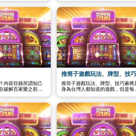
留籌碼立即蓋牌。資
殺的可能性比較高，反而是遇到軟
很快的遊戲，有先嘗
為所謂的賭神都只是比一般人運氣
碼多寡決定玩家最後
的莊家還比較容易。 炸金花技巧首
個狀態跟預測發牌的
好，那你可能只適合在牌桌旁觀賞
跟他人的籌碼都要十
要下籌碼，每個玩家都要事先約定
機會可以學習，然後
局，而不適合下場賭一把。現代賭
控管部分來說，應丟
籌碼，以此來獲得本局的牌權，當
。尤其如果在網路上
幾乎都會用電腦將過去百家樂的莊
經常性跟注，這會耗
家發完牌後，第一個玩家可以選擇
受到別人的情緒影
閑、和、對的出現狀況紀錄下來，
於他人籌碼也需留
看牌下注或者是看牌下注，如果沒
的玩每一局，運用理
賭客下注參考。這也就是所謂的「
家對牌局的處理態
牌下注，那麼接下來的玩家可以不
勝率就自然可以提
路」。再搭配以下精選四點，來操
學技巧——心理戰玩
牌跟相同的注碼，或者看牌後加倍
勝法 妞妞遊戲規則要
賭局，相信你也可以把賭博成為投
論是否仍留在牌局
注。如果有玩家看牌後，感覺自己
的遊戲都是這樣，規
資，成為第二個台灣賭神。從有百
玩家，是獲勝的關鍵
牌型不如意，那麼可以選擇棄權。
這是最基礎性的東西，
樂以來，千萬個玩家可能用了幾萬
不管是玩家們下注的
可以選擇用同樣倍注的籌碼去和你
遊戲規則都不了解的
方法，將各種方法的優勝劣敗相互
或是展現出來的肢體
比較的玩家比大小，誰大誰留下，
你會輸的很慘。也許
較，淘汰不合理的方法，最終就剩
不同的訊息。要有耐
的就被淘汰出局。在經過多輪的比
推筒子遊戲玩法、牌型、技
戰中才是學習的最高
下這4大方法：百家樂玩法一看路
為牌不好，就應蓋
後，只有最後剩下兩個玩家時才能
一點也沒錯，但問題
路法就是觀察已開出的牌的規律，
注浪費籌碼，保留實
較大小，分出勝負。當最後兩個人
？內容目錄所謂知己
推筒子遊戲玩法、牌型、技巧麻將
遊戲技巧規則簡單到
如:連開BBB，則選擇下B;連開PP
一次發揮。沉著冷靜
大小時，如果這兩個玩家的牌一樣
在破解百家樂之前，
身為台灣人都知道的遊戲，但是每
孩一看就會的遊戲，
則選擇下P;開BPBP，則下B。百
場，堅強的心理素質
那麼誰先開誰的牌，誰就輸。本局
規則是很重要的。過
進行時都需要四個人才能湊成一桌
浪費你口袋中的新台
玩法二注碼法(打纜)輸了加注追輸
不形於色是基本，如
有的籌碼都歸最後的贏家，最終的
曾在節目中清楚揭露
而且玩法稍微有些複雜，所以需要
如果你說你有的是錢的
了加注追贏，例如輸一下二，輸二
玩家輕易發現你牌的
家也是下一輪的莊家，準備洗牌、
贏錢的訣竅，不在於
悉玩法，才能將遊戲玩得順、玩得
別論啦。 妞妞組合排
四。「纜」就是以一組甚至是多組
不玩牌任何會影響牌
牌，進行下一輪遊戲。在遊戲中比
，實際上正是因為對
好。不過如果每次都用一般規則玩
玩牛牛遊戲的玩家在
定資料，作為玩家在莊閑輸贏變化
面因素發生時，都不
常遇到的玩家，拿到牌就直接看牌
悉，當賭規出現漏洞
將，那就太無趣啦～那麻將還能有
則之後，你就會懂得
調整賭注的依據。纜法五花八門，
著情緒只會讓你用不
好牌就開始跟注，不好的牌就直接
才得以成功攻破百家
麼其他的玩法呢？今天就來介紹一
然按鈕給你發什麼
如樓梯纜、平注纜、直線纜、漸退
牌局，更甚者還會被
權，這類的玩家屬於比較穩健的，
非難得一見的案例，
由麻將變化而成簡單遊戲，也就是
這是個人運氣問題。
纜……，還有雙龍下海、對作、玩
每次如何在德州撲克
路很容易被看出來，遊戲的樂趣性
漏洞而被破解的賭場
「推筒子」。要怎麼開始推筒子遊