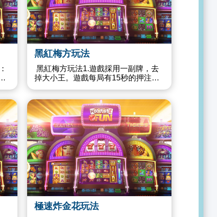
深
是中國的牌九的變形產物。根據牌九
，
是犧牲掉高牌，將低牌做強，使兩手
過
家摊牌完成后，牌型最大的玩家即为
的名字與百家樂的數字9是最大的數字
要
牌越接近越好。在這種情況下，我們
玩
本局嬴家，其他玩家为输家。输家按
碼
來做聯想，但是沒有確切的證據來證
外
要祈禱莊家採取相反的做法（高強、
推
结算规则向嬴家赔付游戏币。 牌型說
4
明關聯。另外這也是以數字9為根據的
巧
低弱），這樣我們會打成平手。如果
筒
明：五花牛：五張牌皆為J，Q，K中
說法，百家樂的根源是古羅馬維斯塔
定
莊家牌出奇地糟糕時，我們也有可能
使
任意。四花牛：四張牌皆為J，Q，K
梯
的處女用骰子之類的東西算命。出現
勝出。現在我們回顧一下玩家牌和莊
黑紅梅方玩法
以
中任意。第5張為10。牛牛：三張牌數
第二
數字9或8的話將承諾未來能成為高位
本
家牌一樣的情形。規則很簡單，你選
進
字總和為10的倍數，另兩張數字總和
變成
的神職人員，7或6將剝奪她的地位，
：
黑紅梅方玩法1.遊戲採用一副牌，去
技
出最大的單張牌，以這張牌的等級
定
也為10的倍數。牛九-牛一：三張牌數
再
其他任何數字都將被淹死在海中。數
主
掉大小王。遊戲每局有15秒的押注時
出
（不是點數）來判斷這手牌的強弱。
可
字總和為10的倍數，另兩張數字總和
好只
字9可能是從這些遊戲或儀式中提取
在
間，在押注時間内玩家可押任意下注
的
如果兩個標準手牌點數相同，並且最
一
除以10餘幾稱牛幾。無牛：任意三張
次累
的，但它仍然無法解釋為什麼會誕生
點。當押注時間結束後進行翻牌。2.
共
強單張牌也相同，那麼莊家勝，不再
牌數字總和都不是10的倍數。牌麵點
燈
出撲克遊戲百家樂。百家樂的流行百
農
開牌時，開出哪個花色，則對應的黑
七
去對比這手牌中較弱的骨牌。有一個
家
數大王、小王、J、Q、K都是當10
選擇
家樂一般被認為是源自法國的遊戲，
由
紅梅方下注區域獲勝：A、2、3、4、
5
例外，如果你和莊家的標準手牌均為
開
點，然後A是當1點，其他的牌型當自
照
但其實是由1490年從義大利回來的士
5、6為小：A、8、9、10、小、Q、K
；
0，那麼莊家勝，即便你持有兩手牌中
一
身的點數。特殊：當手上的牌可以湊
兵傳入法國的。在傳入後一瞬間就在
已
為大：A、3、5、9•JK為單：2-4、
；
最強的單張骨牌。王、槓和高九這些
成
成牛牛或者以上牌型時，大、小王可
科學
法國貴族階級中大流行，
6、8、10、Q為雙：7為一個特殊的開
5
手牌的等級介於對牌和標準手牌之
順
以百變，當做任意點數。（但不能當
，
BaccaratenBanque和ChemindeFer這
的
獎號碼（7不算大小單雙，但要算黑紅
間，比任何對牌弱，但要強於任何標
會
做J、Q、K，來組成四花牛和五花
由
兩種版本的百家樂在拿破崙時代被大
如
梅方）3.當開牌開出7時，下注了大、
J最
準手牌。王、槓和高九的共通處是，
。
牛） 牌型大小五花牛>四花牛>牛牛>
到
量遊玩。因為百家樂實在太有人氣
擇其
小、單、雙這4個區域的籌碼，全部退
過程
它們都包含一張天牌或一張地牌。至
各
牛九>牛七>牛六>牛五>牛四>牛三>牛
好
了，就算法國國王路易菲利浦一世將
的
還給玩家，且不計算有效下注；但下
紙
尊寶是最強對牌，雙天是次強對牌，
統
二>牛一>無牛...
憑
賭場列為違法，但是百家樂依然在背
分。
注了紅、黑、梅、方、7這5個區域的
再次是雙地。很明顯任何有天牌的手
玩
，並
地裡被人們喜愛與遊玩，也經由法國
的玩
籌碼，計算輸赢並計算有效投注。...
用
牌都比任何有地牌的手牌要強。王王
個
信
在歐洲擴散開來。流傳到美國調查美
極速炸金花玩法
，
，
是一張天牌或地牌與一張雜九牌（有9
，
家
國百家樂歷史的結果，最早有百家樂
。