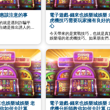
惠該注意的事
電子遊戲-錢來也娛樂城娛樂 
虎機技巧需要玩家擁有良好
的就是遇到詐騙平
心
台總是推出誘人的娛
來吸引更多的玩家加
今天帶來的是實戰技巧，也就是真
此，反而使得玩家在
娛樂場的老虎機技巧。如果朋友們
檢視好平台的優劣，
去真實娛樂場里遊戲，一定可以用
平台，娛樂不成反而
上下列說明的這三項老虎機技巧，
鑒於此，本篇內容就
家千萬要好好關注內容。1.標準偏
念，能讓玩家知道如
法老虎機策略分析優先推薦的就是
樂城，讓玩家即使想
準偏差法，運用這一老虎機技巧需
的註冊優惠活動，也
玩家擁有良好的耐心。首先你要找
安心，將娛樂城的註
一台按比例派發獎金的機器（比如
最大的極致，享受線
投注8塊錢，能得到80枚硬幣），
的樂趣，又能保住自
一直玩到你贏錢，再玩到第二次贏
城官網基本資訊與IP
錢。數一下這中間你一共玩了多少
何娛樂城之前，第一
次，大概10～20次後，我們就能取
樂城官網上有沒有清
一個基礎數據，就知道了每次贏錢
，包含註冊的方式、
約需要遊戲幾次。之後我們就可以
的流程、帳戶的安全
來也娛樂城娛樂 老
電子遊戲-錢來也娛樂城娛樂 
算在這台機器遊戲的成本與效益比
線上客服或是伺服器
你如何去計算
例，確認是否有盈利的機會！2.規
虎機分析師教你如何去計算 (2