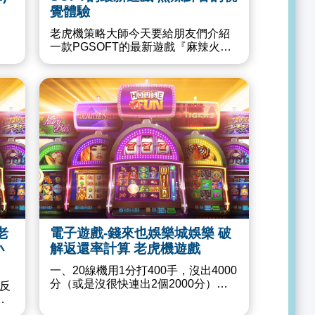
出
你，但你也虧不了幾塊錢不是。三局
覺體驗
個
過後開始計算。可以調整投注額，如
老虎機策略大師今天要給朋友們介紹
你
0.90投注額，如果出現一和二兩條軸
一款PGSOFT的最新遊戲『麻辣火
一
及一個V字型的賠付軸中獎，即可加
鍋』。這可是一款融合了老四川火鍋
次，
注。（如圖所示）加注至4.5元。3局
輪
元素的『九宮格』的視頻老虎機遊
入
之內必有大倍數獎金。如果3局不出立
戲。只要火鍋里出現三個或三個以上
率
刻調整投注額至0.90。這種方法不是
正好
相同的食材，除了熱辣鮮香的視覺體
機
百分百奏效，但若能放緩節奏，小額
設是
驗外，玩家還能贏得獎金。此外，遊
報
投注就能有效提升盈利率，對於小額
分，
戲里還設有三種等級的川辣獎池，只
越
玩家來說，的確是個久戰良方。大額
要集齊辣椒符號就能贏取額外的獎
的
玩家也可以利用這種方法來試試。但
是
勵，最高獎勵倍數15000倍！精致的
卻
PT老虎機技巧中心的統計數據顯示，
的人
視覺效果讓玩家在玩遊戲之余，還能
依
多數玩家都希望能維持良好的獲利和
例
體驗到火鍋餐桌上那火辣辣的歡快氣
機策
虧損比例，所以小額試水法，對於多
A打
氛，真的讓人無法抗拒阿！老四川火
上
數人會是比較好的選擇！-錢來也娛樂
00
鍋起源於小米灘，其精髓在於麻、
，
城娛樂城-FB粉絲專頁-影片*/--立即真
B打
辣、鮮、香。火鍋湯料、食材的選用
投
錢遊戲--/*----其他人都在看:●誤信網上
老
電子遊戲-錢來也娛樂城娛樂 破
以及烹調的方法使湯頭具有沖擊性的
娛
男朋友推介賭網必勝法五旬婦墮殺豬
個
小
“麻”與“辣”以及食材原料中的“鮮”與“香”
解返還率計算 老虎機遊戲
立即
盤陷阱●開版到底該選信用版?還是現
分
巧妙又平衡地融合在一起，創造出葷
信網
金版?現金版有多樣的優惠活動。”●東
一、20線機用1分打400手，沒出4000
戲
與素、生與熟、麻辣與鮮甜、嫩脆與
殺
京奧運-全民瘋投注-獎金周周送!相關
分（或是沒很快連出2個2000分）左
設
反
綿爛、清香與濃醇的知覺結合。火鍋
是
娛樂資訊:通博娛樂城HOYA娛樂城眾
右畫面的話就放棄。是理論返還率不
獲
機
所帶來的豐富味覺體驗以及從餐桌上
”●
發娛樂城贏家娛樂城錢來也娛樂城娛
太高的機子。如果出了4000分（或者
就
的
所流淌的“同心、同聚、同享、同樂”的