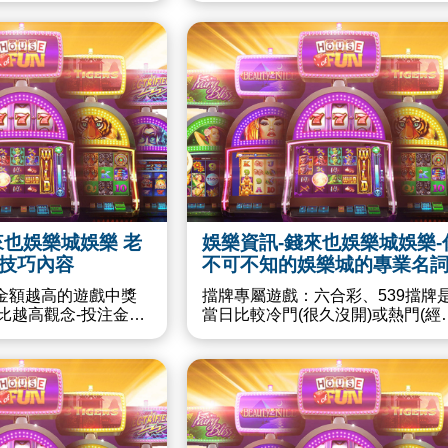
東京奧運-全民瘋投注-獎金周周送!
000倍大獎攻略教
明顯的作弊行為。娛
全部基於澳門賭場現
倒閉了。一般機器會有『調整手數
方法就是：打多少多少手（具體應
關娛樂資訊:通博娛樂城HOYA娛樂
分為3個部分，包含遊
用順暢、介面清楚？
設備標準，如果在不同的
的設定，來確保出分後依然不會虧
種而定）看它出不出分，如果有一
眾發娛樂城贏家娛樂城錢來也娛樂
戲特色解析和免費遊
困惑或操作不順暢
置上，可能準確度會
損。例如上述範例二，如果玩家B
的出分就再打多少多少手，再看看
娛樂城金合發娛樂城博馬娛樂城九
過這3個項目，來讓大
特別小心注意，當開
都可以作為基礎參
第2輪的遊戲時，程序調整第2輪的
分情況來做出判斷。這種方法基本
娛樂城THA-九州娛樂LEO-九州娛
高倍獎金。一、波動
細節，其實也代表平
分程序是要求在每輪
數可能是總數200手，機器吃2000
是對的，但有個缺點就是不十分準
i88娛樂城通博娛樂城娛樂城-AV影
首先看到綜合數據的
遊戲體驗，可能只是
程中，當玩家持續處
放1900分，這樣2輪總吃分為3000
確。因為它現在吃分較多手並不代
現金版娛樂城出款娛樂城 錢來也娛
動率上跳高高是高於
目的，更不用說娛樂
低押注時，理論返還
分，總放分為2400分，返還率依然
接著就一定不會放較大的分。反之
城娛樂城...
分拿到5分，這代表遊
，全都可能只是噱頭
返還率（這里設定返
80%，玩家B同樣沒有獲利。因此
現在放分較多手並不代表接著就一
十幾把不中獎，一中
正規的娛樂城系統，
我們透過下列兩個範例
在前1輪的返還率極低的情況下後1
會放出較大的分。我的算法就是只
況。接著我們看到連
家們的投注記錄，讓
第二篇文章....-錢來
才能出現高分，而會出現極低返還
分來比較準確地計算出下1輪（或
到3分，算是中規中
目前的金錢流向，不
B粉絲專頁-影片*/--
的遊戲或機器，才是我們尋找的目
這輪）的理論返還率。那就必須首
出連線中獎的機率至
被坑的情況。現今網
----其他人都在看:●誤
標。手數吃分出分返還率玩家
從理論上證明才行，不然也只是估
戲機制擁有百搭圖、
來也娛樂城娛樂 老
娛樂資訊-錢來也娛樂城娛樂-
線上娛樂城，能明辨
介賭網必勝法五旬婦
A100100050050%玩家
判斷。首先給大家講理論的部分。
免費遊戲配合能提高
當重要的課題，玩家
開版到底該選信用版?
B2002000190090%總和
技巧內容
開講之前我老虎機破解團隊要提醒
不可不知的娛樂城的專業名
機率，所以CQ9老虎
，一定要先仔細瀏覽
金版有多樣的優惠活
3003000240080%今天我們先講
家2個重點：1.老虎機破解團隊的
注金額越高的遊戲中獎
擋牌專屬遊戲：六合彩、539擋牌
認定這款遊戲的大
一下平台的風評或優
-全民瘋投注-獎金周周
這里，給大家一點時間，理解一下
方法全部基於澳門賭場現行的GLI
比越高觀念-投注金額
當日比較冷門(很久沒開)或熱門(經
我們投入去攻略的。
避免掉進黑網的陷阱
:通博娛樂城HOYA娛
『返還率』以及『調整手數』的設
設備標準。如果澳門賭場現在不使
高在絕大多數的3卷軸
開)的號碼。擋牌賠率會跟一般的號
數本遊戲以免費遊戲
樂城註冊優惠活動給
贏家娛樂城錢來也娛
定，完整明白其中因果關系後，下
此標準，則一切算法都不成立。2.
戲中，情況的確是如
不同，擋牌賠率比較低，但一樣是
稱。進入免費遊戲
發娛樂城博馬娛樂城
篇我們將實際運算一次『低分測試
果我對GLI賭場設備標準的理解有
場中有種非常明顯的
以下注的。在玩彩球時，可以考慮
得分將會額外乘上獎
-九州娛樂LEO-九州娛
找出低返還率機台的方法。-錢來也
地方（請各位指出），則我的相應
額以美元計算的老虎
擋牌號碼，中獎機率也是非常不錯
翻倍再翻倍。「大獎
博娛樂城娛樂城-AV影
樂城娛樂城-FB粉絲專頁-影片*/--
處的算法就不成立。出分程序是要
金額絕對比「投注金
的。盤口盤口主要是為了讓比賽公
有400分的賠付，再
出款娛樂城 錢來也娛
真錢遊戲--/*----其他人都在看:●誤
在每輪預期基礎遊戲進程中，當玩
老虎機」要來的高，
平。盤口種類：讓分盤、大小盤、
於資本雄厚的朋友來
上男朋友推介賭網必勝法五旬婦墮
持續處於非線性賠率最低押注時，
個人都適合(或者說必
贏、波膽。盤口是比較強的那一隊