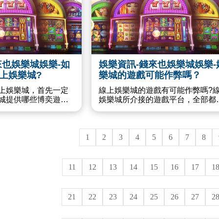
值得挑戰的遊戲。反
豬盤陷阱●開版到底該選信用版?還
論返還率必須達到最小返還率（比
的老虎機技巧。除了單
讓對方分數，才能達到平衡的狀態
族群，則要降低每次
現金版?現金版有多樣的優惠活動。
設定返還率75%）。假設一台pt老
外，你也必須看看你
盤口又分為，讓球盤、上盤、下盤
，來換取更多的中獎
東京奧運-全民瘋投注-獎金周周送!
機，它的返還率設定是80%。『第
及它帶給你的娛樂價
走盤、大小盤分析隊伍，要贏錢，
遊戲可觸發更多加倍
關娛樂資訊:通博娛樂城HOYA娛樂
人打第1輪（假設是100手）』，它
:假設你玩純美元和純
口是最好的參考標準。讓球盤:讓分
試玩發現，進入跳高
眾發娛樂城贏家娛樂城錢來也娛樂
了1000分，放700分，只達到了
，高面額的遊戲帶給
和輸贏盤非常相似，只是又多了一
，金球的數量決定免
娛樂城金合發娛樂城博馬娛樂城九
70%。『第2個人來打第2輪（假設
賭注、風險。技巧2:
讓分，被認為較強的隊伍會在最後
倍數。最少為5滾輪各
娛樂城THA-九州娛樂LEO-九州娛
是100手）』，它吃了1000分，放9
來也娛樂城娛樂-如
娛樂資訊-錢來也娛樂城娛樂-
老虎機，請確保有足
比數中讓分給被認為較弱的隊伍，
為7顆金球。5顆金球的
i88娛樂城通博娛樂城娛樂城-AV影
分，這時理論返還率就正好只達到
謂的漸進式老虎機
上娛樂城?
讓分的那一隊則稱為受讓。大小盤
樂城的遊戲可能作弊嗎？
1倍開始，每場倍數加
現金版娛樂城出款娛樂城 錢來也娛
80%.也就是說前面人打輸了，後面
lotmachines)就是你每次
兩隊比賽結果的分數，總分加起來
以2倍開始，每場加2
城娛樂城...
著打的人也還是輸。可是如果第1
上娛樂城，首先一定
線上娛樂城的遊戲有可能作弊嗎?
被系統抓一定比例的
比盤口大或小。走地滾球、場中投
倍開始，每場加3倍。由
第1輪（假設是100手），它吃了10
城提供哪些博奕遊戲/
娛樂城所介接的遊戲平台，全部都
的「累積獎金」中。3
走地是比賽進行中可以下注的一個
戲的場次進行愈多，
分，放500分，只達到了50%，第2
有自己想玩的遊戲；
國際型的遊戲平台公司，包含持有
遊戲通常是在最高收
法，但不是每一場賽事都有，要依
00倍大獎的確值得一
打第2輪（假設還是100手），它吃
儲值、註冊優惠等資
律賓合法牌照的線上百家樂遊戲平
獎金，也就是你必須
口為準。串關混合過關。串關也是
城娛樂城-FB粉絲專
1000分，就必須放1100分，那第2
；最後就是如果在娛
Allbet(歐博平台)、線上老虎機遊
籌碼才能產生這個獎
育的一種玩法，是把不同的賽事串
錢遊戲--/*----其他人
人不就一定贏了嗎？程序並不是這
真的能拿到錢!!!無
供商PlaynGo(PNG平台)、BetSoft(
1
2
3
4
5
6
7
8
國外玩家提出老虎機
一個注單。玩法也不同相對的賠率
網上男朋友推介賭網必
的，實際情況是：比如第1人打第1
性，都可以從以下這
平台)、TopTrendGaming(TTG平台
你在一個3美元的老虎
常高。洗碼量公式(儲值金額+活動
豬盤陷阱●開版到底該
（假設是100手），它吃了1000分
：網站與遊戲區的加
等，這些遊戲公司多數來自於歐洲
1、2枚硬幣，就不會
的點數)x活動的倍數=洗碼量(達到
現金版?現金版有多樣
放500分，只達到了50%，第2人打
註冊、登入與儲值按
美國、加拿大與香港等國，持續專
而在老虎機中，漸進
11
12
量就可以出金)洗碼量說法：下注量
13
14
15
16
17
1
東京奧運-全民瘋投注-
2輪時程序調出的第2輪的手數可能
，玩家可以馬上註冊儲
在遊戲產品上的開發，提供會員更
常會分很多層級，典
打水量、流水量、投注量、有效投
關娛樂資訊:通博娛樂城
200手，它吃2000分放1900分，
家可以從首頁就快速
喜好的博弈遊戲與服務。玩線上百
謂的4層獎金，當你在
注。玩線上娛樂城，想要出金或是
眾發娛樂城贏家娛樂城
2輪總吃分為3000分，總放分為240
供哪些遊戲。可以顯
樂像是歐博、沙龍、WM和DG下注
足夠久的時間時，你
加活動時，就會有洗碼量的限制，
樂城金合發娛樂城博
21
22
23
24
25
26
27
2
分，返還率為80%，也還是前面人
榜，讓玩家知道這個
難免會遇上延遲開牌(就是荷官牌未
最小獎金慢慢的發送
別是參加活動領取贈點後，有洗碼
城THA-九州娛樂
輸了，後面接著打的人也還是輸。
家，最重要的是娛樂
開，但輸贏開牌卻已經開出)，這狀
是這類型老虎機最主
的下注倍數限制，必須達標才可以
i88娛樂城通博娛樂城娛
有在前1輪的返還率極低的情況下後