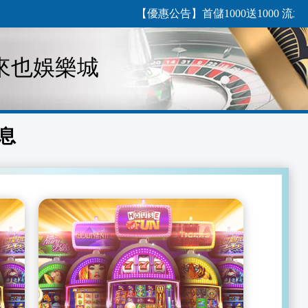
【優惠公告】首儲1000送1000 流水倍率20
來也娛樂城
息