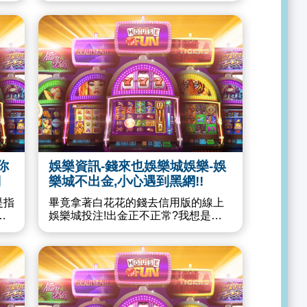
相
樂城金合發娛樂城博馬娛樂城九州娛
很快連續出2個2000分）左右畫面的
』
機
氛圍體現了中國飲食之道中所追求的
城
樂城THA-九州娛樂LEO-九州娛樂i88
話，就再用1分打30多手，從第40手
定
味道的調和，以及川渝人”安逸、巴適
城
娛樂城通博娛樂城娛樂城-AV影城現金
開始到200手押20線1分打到出4000分
進行
出
“的精神。夥伴們都認為，能和親朋好
州
版娛樂城出款娛樂城 錢來也娛樂城娛
（或者很快連續出2個2000分）左右
手
上
友們圍著熱氣騰騰的火鍋，邊吃邊聊
樂
樂城...
停止。二、25線（錢來也娛樂城到機
分
天的溫馨融洽的氣氛是火鍋更為迷人
城
滿5線1倍是25分）機用1分打打500
表
的地方。PGSOFT的設計師看見了麻
樂
手，沒出5000分（或是沒很快連出2
為
它
辣火鍋那覆雜醇厚的味覺體驗，以及
個出2500分）左右畫面的話就放棄。
只有
定
濃厚深遠的文化氣息。以『辣』為圓
如果出5000分（或者很快連續出2個
輪
用1
心，豬肉、蓮藕、豆腐、鮮蝦等9種食
2500分）左右畫面的話，就再用1分
率
現在
材為筆墨畫出一整個圓，讓所有遊戲
打40多手，從第50手開始到250手押
先
元素，與那味覺、香氣互相融合。在
25線1分打到出5000分（或者很快連
計
遊戲中集齊3個相同符號即可產生贏
你
續出2個2500分）左右停止。三、50
娛樂資訊-錢來也娛樂城娛樂-娛
在
獎，並有機會贏得3種等級的累積獎
線機用1分打1000手，沒出10000分
大
詞
樂城不出金,小心遇到黑網!!
金，遊戲返還率高達95.83%。若集滿
（或是沒很快連出2個出5000分）左
解到
計算
9個辣椒符號，玩家則獲得超麻辣累積
是指
畢竟拿著白花花的錢去信用版的線上
右畫面的話就放棄。如果出10000分
賭場
獎。若集滿6個或更多（且少於9個）
常
娛樂城投注!出金正不正常?我想是所
（或者很快連續出2個5000分）左右
用
辣椒符號，玩家則獲得中麻辣累積
碼
有玩家最在乎的問題，,但這也是詐騙
畫面的話，就再用1分打90多手，從第
一
如
獎。若集滿4個或更多（且少於6個）
可
集團的詐騙手法之一，萬一不幸遇到
100手開始到500手押50線1分打到出
』
錯的
辣椒符號，玩家則獲得小麻辣累積
下
了娛樂城不出金怎麼辦呢？有什麼方
10000分（或者很快連續出2個5000
娛
錯
獎。這樣的高質量老虎機在哪可以玩
式可以討回損失？遇到娛樂城不出
分）左右停止。-錢來也娛樂城娛樂城-
立即
求
呢？只要多多關注SLOT老虎機破解網
金，要想辦法反擊。多數受害者想要
FB粉絲專頁-影片*/--立即真錢遊戲--/*-
信網
家
就能知道哦。-錢來也娛樂城娛樂城-
獨
拿回被騙走的錢幾乎不太可能，多以
---其他人都在看:●誤信網上男朋友推
殺
理
FB粉絲專頁-影片*/--立即真錢遊戲--/*-
要
公開、舉發惡意詐騙的娛樂城去處理!