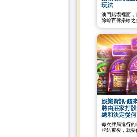
了。每款老虎機
玩法
有各種高賠率的
機在吐分時會進
澳門賭場裡面，
是我們享受豐收
除瞭百傢樂瞭之
模式中，我們每
點遊戲，21點是
極高倍數的回報
麼玩呢？在21
上的派彩，不同
下完註以後，莊
到投注的幾千倍
位玩傢兩張牌，
人興的地方。Play
真錢賭博網站內
建，創立至今P
給玩傢的牌都是
上最好的線上博
傢再給自己發兩
PT同時也為一
上，一張牌面朝
務。到目前，P
牌，那麼發給玩
質的老虎機遊戲
上；莊傢發給自
平台的老虎機畫
上。不論是哪種
多熱門電影，其
到莊傢的一張牌
最多玩家的喜愛
張莊傢的牌，每
娛樂資訊-錢
是有趣，它真正
己手中的牌是不
累計獎金制度，
不能贏過莊傢。
將由莊家打骰
千萬不能錯過。
以停牌，然後輪
總和決定從何
FB粉絲專頁-影片*
定。如果玩傢想
每次牌局進行的
---其他人都在
繼續叫牌，這樣
牌結束後，就要
注-獎金周周送!
牌。如果第一次
疊牌的模式：一
決的果斷”●捕
玩傢可以決定是