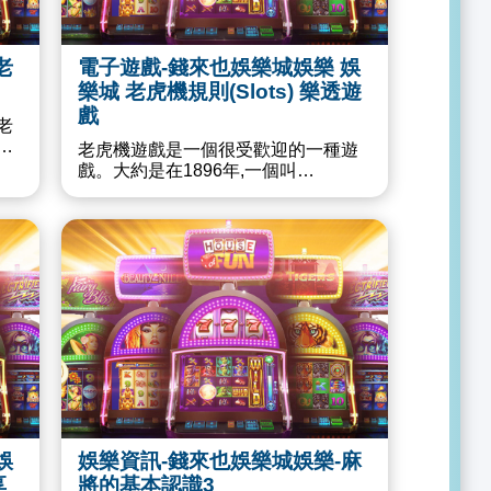
老
電子遊戲-錢來也娛樂城娛樂 娛
樂城 老虎機規則(Slots) 樂透遊
戲
老
錢
老虎機遊戲是一個很受歡迎的一種遊
。5
戲。大約是在1896年,一個叫
兩種
CharlesFey的男士在舊金山成功制造
個
第一臺商業用途的老虎機。其機身由
能
鑄鐵制造並帶有3個內部卷軸,一個投
個
幣口,以及啟動機器用的外部把手。它
很快就紮根在沙龍,賭博場所和許多零
派
售商店。每個卷軸上有一些圖案(多為
條
10到20–不同的機器差別很大),拉動拉
這
桿可代動卷軸。卷軸停轉後,各卷軸將
員
會隨機在窗口顯示圖案。根據不同的
條
圖案組合,玩傢贏得不同的獎金–通常
還
是多倍於下註金額的獎金。開始遊
行
戲：玩吃角子老虎機時，隻需將籌碼
第
投進投幣口，然後拉動手柄(點擊手柄)
角
娛
娛樂資訊-錢來也娛樂城娛樂-麻
或單擊“Spin”按鈕轉動卷軸。卷軸停轉
的
享
後,各卷軸上的圖案將會隨機停在"遊戲
將的基本認識3