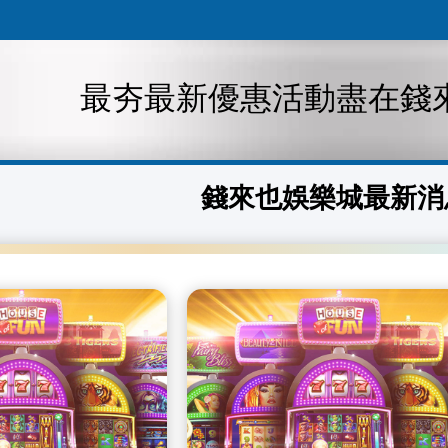
最夯最新優惠活動盡在錢
錢來也娛樂城最新消