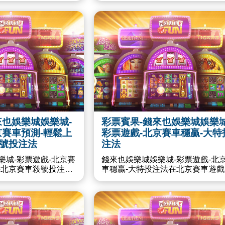
期，任你博以北京賽車
注不過單一次的全餐
老手玩家的戰術，也有不少博奕遊
為1路，接著以此類推：5、6、7、
為基準。開獎方式：
，並且可以先選好做多
都教大家要耐住性子看走勢圖。如
8、9、10、12、13、14、15、16
1-10的賽車進行比
透包牌自由選又稱為
你可以拿出過去30-50期的大樂透
17為2路，然後11分為單獨3路。
的順序作為比賽名
自己挑選7~10個號
號碼，算出哪些號碼熱門、哪些冷
京賽車17個號碼分為三路來加以判
達為冠軍，第二順位
共有7個組合、選八顆
門，再決定要往哪個方向包牌，這
斷，接著看到愛彩票的pk10冠亞和
三順位抵達為季軍，
顆球共84組、選10顆
法推薦給有耐性、時間充裕，並且
勢圖，其中可以看到北京賽車17個
賽車玩法說明1.猜車
但單筆包牌跟全餐一樣最
歡研究的朋友。第二招買多買少都
碼的走勢情況，以及回擺、輔助線
號與其對應名次，例
組下注，也可以預購。
關係，但每一期都要買對你沒看錯
功能。根據北京賽車程式歷史走勢
車號為亞軍。開獎結果
連碰下注金額明細 大
別懷疑，根據過往中獎人數據調查
可以看出兩邊號碼走出率很低，一
號亞軍。那結果為3號沒
面不是說每期只能買6
中，每五人中獎居然就有四位就是
北京賽車走勢分佈在2和3路。其中
2.猜大小單雙投注號
出現7個？其實這是鮮
定每一期都會固定下牌，記下印象
出現較頻繁，那麼就可以藉由pk10
為1、3、5、7、9，
，買到7個以上的號碼
常開出的熱號，然後天天去投注，
擺的情況，來判斷北京賽車開出號
、8、10。大號為5、
來也娛樂城娛樂城-
彩票賓果-錢來也娛樂城娛樂城
可以選到16連碰，只不
是俗稱的戲棚下站久的就是你的！
走勢方向，由此結合出走勢輔助線
號為10、1、2、3、
50元，而是號碼愈多
三招最後一刻再買超神奇的是多位
京賽車預測-輕鬆上
進行投注2和3路的號碼。如果發現p
彩票遊戲-北京賽車穩贏-大特
猜龍虎可預測的名次組
連碰為例，每一張彩
獎者都說，平時喜歡行善積德，偶
預測程式的回擺其中方向較頻繁，
號投注法
注法
第10名第2名對第9
350元，但中獎的機會
看到大家排隊搶購的那一天，耐心
表示有可能出現走向1路的徵兆，
第4名對第7名第5名
樂城-彩票遊戲-北京賽
錢來也娛樂城娛樂城-彩票遊戲-北
遇到台彩有加碼的時
等到最後一刻再衝去投注，還真沒
呼籲玩家一定要多加關注北京賽車
後者小為虎、比後者大
手北京賽車殺號投注法
車穩贏-大特投注法在北京賽車遊戲
玩法來提高中獎的機
到居然就中獎了，中獎者都說感覺
勢圖。彩票類別全系列彩票這遊戲
亞軍車號猜測冠軍及亞
於北京賽車技巧和開
小特勝率較高，今天就來針對勝率
是最基礎的玩法，不過
祖冥冥之中保佑辣。第四招加買包
玩後悔，這幾點讓你不費時一夜致
投注兩個號碼、不限
都很難掌握，小編今
低、賠率較高的大特，來與任你博
獎金的神秘地下玩
下注金遇到有大獎出現時，漸漸提
機會來了！大樂透10億派獎錢來也
5.猜冠亞和值的大小
北京賽車勝率的第一
家分享北京賽車技巧分享。第一從
9、六合彩玩法幾乎雷
平時下注的彩金，一期一期的慢慢
樂城娛樂城...
」就是冠軍車號加亞
首先在北京賽車pk拾
京賽車預測-大特的賠率解析一般娛
城娛樂彩票遊戲，好
加，不過小編覺得這種玩法可能比
字為3~19。冠亞和
面的首位號碼與第二
城最低投注金額50，大特賠率又為
彩票慘下滑47%，看
適合資本較雄厚的大大們就是了第