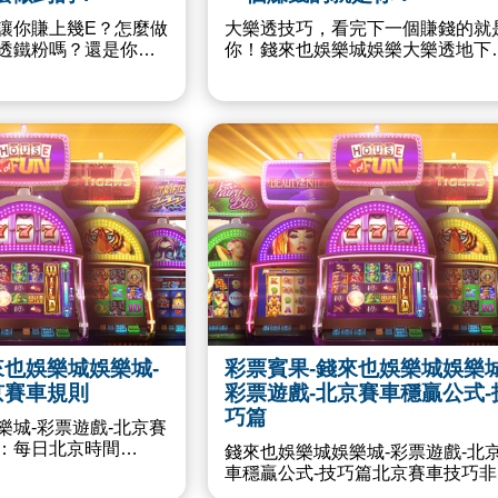
賽事投注網站台灣運
法取得資訊，連中華職棒的資訊都
讓你賺上幾E？怎麼做
大樂透技巧，看完下一個賺錢的就
故障，經常有重復下
不到」、「那我們看到的電視轉播
透鐵粉嗎？還是你是
你！錢來也娛樂城娛樂大樂透地下
派彩時系統當機、錯
錄影帶？這就像哪有開賭場怕人家
獎金累積到上億時？
法錢來也娛樂城娛樂也有彩票遊戲
下注的比分、讓分及
注，或是開飯店怕人去吃的道理一
種類型，都別錯過
娛樂城屬於地下玩法如果有看過運
慢、亂跳盤，趁機偷
樣。」網友投訴台灣運彩不顧消費
券的各個活動，據說獎
頻頻出現異常問題的新聞，就會知
賠率，如此一來才能
權益，在假日夜間賽事眾多的時候
但是臨時抱佛腳是沒
其實娛樂城彩票下注是很方便又更
彩開盤速度過慢，常常
自系統更新，台灣運彩客服的回覆
法、樂透彩想要中獎
全賺取最大利益的地方。樂透中獎
還會無故關盤，或是
一直鬼打牆複製貼上，用無敵條款
還不知道的話，這邊
招！機率是多少？大樂透中獎機率
注不方便，最常發生
『台灣運彩於投注規範第26點，運
證超級實用唷！3分鐘
常有買大樂透的習慣嗎？還是只有
爛，登入一直顯示運
公司得指定特定運動比賽及其遊戲
玩法」想必大家都心
出現高額獎金的時候才會買？根據
不給下注，已經不是兩三
法開放場中投注，並得視市場情況
人的獎金不玩一下根
去大樂透中獎人的分享，10個裡面
還有網友在批踢踢實
止接受投注』來敷衍消費者，讓玩
良心壓，如果你還不
概有8人都是長期在買彩券，可以
剛運彩吃錢!而官方卻
們怒稱威剛是孬剛。錢來也娛樂城
玩，那也還不遲，其
「長期買大樂透」的人中獎機率會
式帶過，憑藉著市場
樂彩票遊戲，好玩不間斷中國月彩
有一般投注，這邊分
臨時抱佛腳的人高，一方面是他很
為所欲為嗎？ 錢來也
慘下滑47%，看看他們有多慘！買
的台灣運彩玩法和地
悉樂透開獎的眉角，另一方面可能
遊戲，好玩不間斷中
票看這裡就對了～幸運中獎熱門揭
！大樂透投注說明台
天看他買這麼久了，不中似乎也不
47%，看看他們有多
曉，猜猜在哪？！ 錢來也娛樂城娛
樂透玩法」大樂透一
來也娛樂城娛樂城-
行，所以就把機會讓給他們。大樂
彩票賓果-錢來也娛樂城娛樂城
裡就對了～幸運中獎
城...
道大樂透總共有49個
中獎讓人好心動，想想那上千萬上
京賽車規則
彩票遊戲-北京賽車穩贏公式-
在哪？！錢來也娛樂
玩法是要從中選擇6個
的大樂透中獎金額，可以讓人美夢
巧篇
樂城-彩票遊戲-北京賽
開獎後對中的數字愈
真，我們先別太貪心，先把中獎10
：每日北京時間
高，全中的話就是頭
當目標就好，小編將過去大樂透中
錢來也娛樂城娛樂城-彩票遊戲-北
9點10分開至晚上11點
包牌電腦系統會隨機
密技整理，這一段各位客官千萬別
車穩贏公式-技巧篇北京賽車技巧非
20分鐘開獎一次，每
組，總共會有9組，再
過嘿。第一招觀察大樂透走勢圖這
簡單，將17個號碼按3、4、18、1