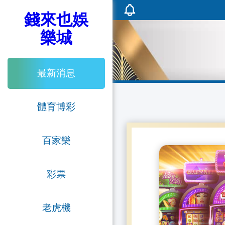
錢來也娛
樂城
最新消息
體育博彩
百家樂
彩票
老虎機