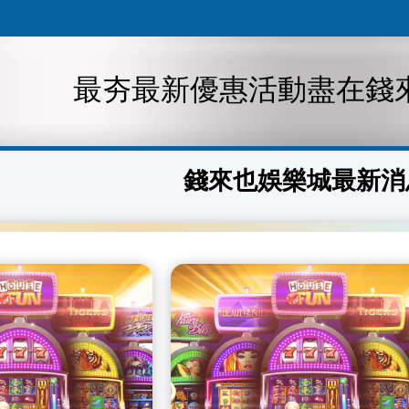
最夯最新優惠活動盡在錢
錢來也娛樂城最新消