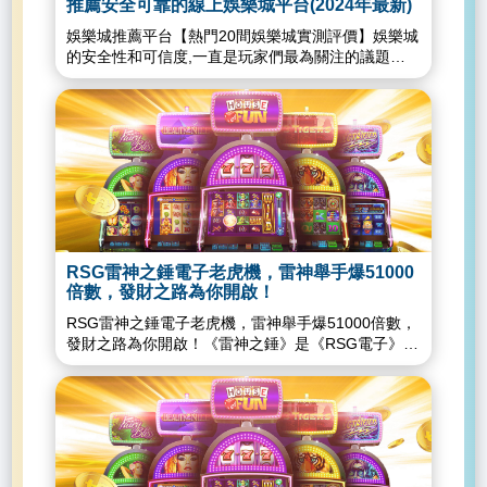
推薦安全可靠的線上娛樂城平台(2024年最新)
娛樂城推薦平台【熱門20間娛樂城實測評價】娛樂城
的安全性和可信度,一直是玩家們最為關注的議題。
要避免遭遇詐騙,選擇值得信賴的平台刻不容緩。本
文精選20間熱門的娛樂城排名,其評比標準著重安全
性、優惠多寡、出金流暢度等。透過嚴格檢視,我們
挑選出最值得推薦的優質娛樂城。尋找一個安全可靠
的線上娛樂平台並不容易。作為玩家,您需要確保選
擇一個公平公正、運營規範的平台,才能夠獲得最佳
的娛樂體驗。我們專注於評估和推廣業界優質的線上
娛樂平台。我們嚴格審視每一個候選平台在安全性、
公平性和服務品質各個方面的表現,確保它們100%可
靠,完全符合玩家的期望。我們將從正面角度出發,分
RSG雷神之錘電子老虎機，雷神舉手爆51000
享如何辨別優質娛樂城的特色,讓讀者能有效評估不
倍數，發財之路為你開啟！
同選項的利弊。此外,本文也會討論賭博成癮的徵兆
RSG雷神之錘電子老虎機，雷神舉手爆51000倍數，
與後果,並提供實用的應對方法。透過提高警覺性與
發財之路為你開啟！《雷神之錘》是《RSG電子》以
自我控制力,讀者能在娛樂城中保持樂趣與節制的平
電影雷神索爾為主題，以全版倍數、消除掉落方式進
衡。可參考娛樂城推薦名單優質的娛樂平台應當具備
行遊戲的線上老虎機，版面上任意位置均支付，倍數
以下幾點:正規的營運許可證公平公開的遊戲轉換率
符號最高500倍，遊戲最大獎51000倍。雷神之錘此
安全便捷的資金存取管道豐富多樣的遊戲種類優質的
款角子老虎機最低投注金額0.2元；最大1000元，是
客戶服務支持我們也會查看真實玩家的回饋和評論,
款融入電影角色，玩法也跟隨主角與以往角子老虎機
以確認推介的平台是否常年保持良好口碑。最終,我
不同皆以圖形消除方式，沒有賠付線。《RSG雷神之
們推介的線上娛樂平台絕對值得玩家信賴。它們不僅