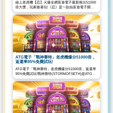
50%⭐⭐⭐⭐快13鑫寶娛樂城首儲1000送1000註冊送
線上老虎機【忍】火爆全網富遊電子最新推出51000
數:51000倍獎金方式:全盤倍數、消除掉落獎金遊戲:
家中獎後，該中獎符號會自動消除，並由其他符號補
現並給出對應的高級大獎。收集15個綠色辣椒
100每月回饋會員最高8%真人館試玩金500⭐⭐⭐慢14
倍大獎，玩家搶著玩!《忍》是一款由富遊電子開
選轉觸發+購買特色返還率:97.90%《戰神呂布》老
滿遊戲盤面。這樣的過程會持續進行，直到盤面上沒
(Bonus)，可獲的大獎2000倍倍數獎金。《小辣嬌》
冠天下娛樂城首儲1000送500生日禮金1000點儲值
發，以日本忍者風格為主題的線上老虎機，不同於一
虎機玩法規則說明玩法1:倍數符號倍數特色倍數特色
有任何中獎的相鄰組合為止。只有當4個相同的符號
老虎機倍數加乘Multiplier掉落的紅辣椒(Multiplier )，
30000送四星彩對獎⭐⭐⭐慢15阿拉八娛樂城首儲
般的角子老虎機，它沒有賠付線，而是以全版倍數和
倍數特色倍數特色這四色晶球它們都是倍數符號版面
彼此相鄰時，玩家才能中獎。若只有2個相同的符號
可保留倍數值在此格中，接著消失直到掉落綠色辣
1000送500月排行榜獎勵金活動簽到好禮,每月最高
消除掉落方式進行遊戲。在遊戲中，你可以任意下
只要出現倍數符號，即可獲得2倍到500倍的隨機倍
相鄰，則不會被視為中獎。如下圖所示：異星進化老
椒。當綠色辣椒(BONUS)掉落在格子中，該符號獎勵
8888每月9號會員儲值20%回饋金加碼送⭐⭐普通16
注，以蒐集老虎機符號數量由「8+~12+」來獲得獎
數。當不再進行掉落消除時，版面上所有倍數符號的
虎機【過關符號】遊戲優先消除過關符號，補滿盤面
以相對倍數增加。《小辣嬌》BNG電子老虎機遊戲詳
皇家娛樂城首儲1000送1000加入贈200電子館存就
金的倍數，最大獎金更高達51000倍！這款忍老虎機
倍數會被加總起來，然後乘上得分作為最終得贏分。
且無過關符號時，才開始進行連線計算。第一層與第
情遊戲平台:BNG電子機台名稱:小辣嬌發表地區:中國
送20%⭐⭐⭐慢17博馬娛樂城首儲好禮三選一最高返
的遊戲規則簡單易懂，有2大特點:第一是「購買特
最小投注20分時才會出現隨處支付倍數特色。玩法2:
二層累計滿15個過關符號時，遊戲進入下一層，過關
遊戲人數:單人遊戲類型:電子老虎機發行日期:2022年
水0.8%生日禮金666⭐⭐⭐慢18BCR娛樂城首儲1000
色」意思就是無需轉動可用購買方式來獲得獎勵遊
購買免費遊戲特色獎金遊戲可用購買的方式進行。以
符號不可累計至下一層。若遊戲中途離開視同放棄，
9月年齡分級:適合18歲以上語言版本：繁體中文/英
送500業界最高返水二儲贈20%獎勵金推薦玩家可領
戲，第二是「倍數符號」盤面上只要出現倍數符號，
100倍當前押注進行購買，即可馬上觸發免費遊戲特
再次進入遊戲時從第一層開始。異星進化老虎機【重
文/越南文...
取紅包⭐⭐慢19派大金娛樂城首儲1000贈500二儲回
可獲得2倍到500倍的隨機倍數，並且這些倍數是可
色。最小可進行15次獎金遊戲。免費遊戲特色中的投
置符號】第三層累計滿15個重置符號時，遊戲返回第
饋20%好禮五選一全館返水最高15%⭐⭐慢20金鈦城
以疊加的。，最低投注金額只需要1元，最高可投注
注額與觸發免費遊戲特色時相同。如何贏得高額獎
一層。異星進化老虎機【免費遊戲】盤面出現免費遊
ATG電子「戰神賽特」老虎機爆分51000倍，
娛樂城每週儲值回饋10%每日登入最高可得500百家
2500元，玩法更加趣味十足。遊戲規則消除掉落最
金-了解戰神呂布老虎機圖形任意4、5或6個免費遊戲
戲符號，即可進入免費遊戲(FreeGame)15局。異星
返還率95%免費試玩!
樂最高贈送36888棋牌遊戲最高贈送2888⭐⭐⭐慢比
大倍數51000X回報率97.90%《忍》老虎機介紹
符號出現時，觸發15場免費遊戲免費遊戲特色中，只
進化老虎機【倍數符號】免費遊戲中，只要出現倍數
較娛樂城的出金評價、遊戲品質、流動性、信譽選擇
ATG電子「戰神賽特」老虎機爆分51000倍，返還率
《忍》是一款無賠付線的老虎機，遊戲中出現相同符
要有出現倍數符號並得分，加總的倍數將會被累計到
符號並贏分，加總的倍數會累計到總倍數。有新的倍
一家優質的線上娛樂城,最重要的是要比較其出金評
95%免費試玩!戰神賽特(STORMOFSETH)是ATG電
號，即可依中獎符號數量贏得彩金。中獎符號消除後
總倍數中。只要有任何新的倍數符號出現並且得分，
數符號出現並贏分，盤面贏分x累積總倍數=該局最終
價、遊戲品質、資金流動性以及信譽。出金評價:看
子遊戲商研發的線上老虎機遊戲，一款以古埃及神話
自動補滿盤面，直到沒有中獎組合為止。遊戲規則:
那麼總倍數將會被用來乘上得分。免費遊戲特色中任
贏分。過關符號倍數符號免費遊戲重置符號《異星進
看其他玩家對該娛樂城出金速度的評價。出金快捷、
為背景的電子老虎機遊戲，重新喚醒了我們對於這段
消除掉落最大倍數:51000倍獎金方式:全盤倍數、倍
意出現3、4、5或6個免費遊戲符號，即可再次贏得5
化UPUP》老虎機賠率第一層符號賠率圖形4個
兌換費率合理的娛樂城更值得信賴,更重要要選擇會
古老文明的迷戀。遊戲中，不需要依賴傳統的賠付線
數加乘、免費遊戲免費遊戲:選轉觸發+購買特色返還
場免費遊戲，最多可達100場。《戰神呂布》老虎機
100502520105個2501505025206個
正常出金的娛樂城。遊戲品質:看娛樂城提供的遊戲
來贏得獎金，戰神賽特提供了驚人的中獎倍率高達
率:97.90%《忍》老虎機玩法規則說明倍數符號盤面
賠率除了免費遊戲符號外，全部符號以數量來決定獲
50025010050257個2500300200100408個
供應商,如9K彩票、斑馬捕魚、鑫寶體育、歐博真
x51000、返還率為95.89%，強大的戰神賽特和神秘
上只要出現倍數符號，即可獲得2倍到500倍的隨機
得獎金倍數。所有贏分以消除數量乘以倍數。若遇任
5000500400150509個10000375080025010010個
人、DB棋牌等知名供應商代表遊戲品質有保證。也
的女神將帶領玩家踏入一個充滿神祕與寶藏的世界。
倍數。當不再繼續消除時，盤面上所有倍數符號會被
何故障導致遊戲結果無法被判定，則所有贏分與彩金
250005000250050015011個
要注意遊戲的多樣性及新游戏的更新速度。流動性:
《戰神賽特》大特色在於無賠付線的遊戲設計，當轉
加總，盤面贏分x加總倍數=該局最終贏分。鬼面具
一律不成立。《戰神呂布》線上老虎機遊戲詳情遊戲
100000500005000125025012個
娛樂城需要提供多種存款提款方式,處理速度快,兌換
輪上出現4至6個寶藏符號時，玩家即可進入免費旋轉
（分散符號/Scatter）出現4、5、6個，即可獲得