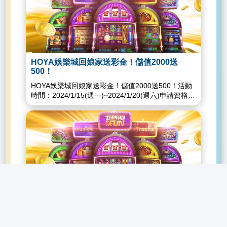
有細分所謂球版現金版與球版信用版。現金球版是什
在。在目前這個現金版運彩年代中，就比較不推從信
這為玩家提供了更多靈活性和控制遊戲的機會。玩法
高達到51000倍！穿上黑衣、繫上面紗、握緊手中的
一名異星探險家，透過連線遊戲，挑戰各種難關，解
態博彩,應設定輸贏限額;遇到不誠信的娛樂城操作,可
麼？現金版是以儲值方式來生存的，玩家如同玩線上
用版的玩法了，且能玩到信用版的地方是逐年減少。
3: 免費遊戲及額外獎勵在主遊戲中，若玩家獲得4至
忍者刀，加入隼人的冒險旅程，一同為榮譽與正義而
鎖神秘的「過關符號」、「重置符號」和「免費遊
以及時投訴反饋。選擇一家適合自己的娛樂城,進行
遊戲一樣，必須先儲值之後，帳號有錢了才可以下注
球版代理是什麼？我們先將球版代理拆成兩個部份來
6個聖甲蟲符號，將觸發免費遊戲，並獲得15次免費
戰。—當女忍者刀劃破天際，讓倍數飛舞，帶你邁向
戲」，以及那令人心跳加速的「倍數符號」。當玩家
理性博彩投注,可以獲得健康、快樂的娛樂體驗。
玩球版。如果戶頭沒有錢，就沒有辦法下注玩。現金
介紹，一邊是球版，另一邊是代理。「球版」的部分
場次。在免費遊戲期間，若再次獲得3至6個聖甲蟲符
財富巔峰《忍》線上老虎機遊戲資訊產品名稱:忍遊
成功連線出現四個相同的符號，不僅可以獲得獎金，
HOYA娛樂城HOYA娛樂城提供您最愛投注的體育賽
版的營運模式對於多數人來說是好的，玩家多少能力
指的就是讓玩家選擇娛樂城的體育賽事進行下注，通
號，可以額外獲得5次免費場次，最多可累積至100
戲類型:電子老虎機遊戲英文:kundichi發行年分:2023
還有機會啟動「購買特色」，進入更高層次的冒險。
事。如英格蘭超級聯賽（英超）、西班牙聯賽、冠軍
做多少事情，比較不會發生玩家超過自身金錢能力去
常體育賽事種類有籃球、棒球、足球、美式足球、網
次。免費遊戲中的倍數與贏分計算:每次贏分＝贏分
年03月1日發行廠商：RG電子遊戲平台：娛樂城遊戲
遊戲還提供「自由選台」功能，玩家可以根據自己的
杯、法甲聯賽、德甲，意甲、NFL、NBA、NCAA以
玩球版，現在大多數的娛樂城不只侷限於運彩投注，
球、羽球、冰球、高爾夫球、賽車、電競等項目供玩
ｘ（盤面倍數＋總倍數），總贏分＝每次贏分總和。
分級:18+語言版本：繁體中文/英文你可以結合運氣
HOYA娛樂城回娘家送彩金！儲值2000送
策略和喜好，選擇最適合自己的遊戲機台，這給了玩
及女籃、排球、F1賽車等。每月HOYA娛樂城為您提
諸如百家樂、線上麻將也都是現金版為主，這也是一
家搭配一些玩法進行下注。「代理」指的就是關於某
玩法4:賠付表規則當遊戲中出現8個或以上相同符號
和策略，選擇不同的下注方式，以贏得更高的獎金。
500！
家更多的選擇自由，也增加了遊戲的趣味性。在《異
供超過4000場滾球足球賽事供您投注。在真人娛樂
種市場轉型機制的轉變。信用球版是什麼？信用版，
種博弈系統的業務，代理必須負責尋找新會員，想辦
時，玩家將獲得贏分。贏分的計算方式為：當前押注
在遊戲中，你將會感受到與電影角色一同戰鬥的刺激
星進化UPUP》的世界裡，每一次的旋轉都充滿了未
城中，您可飽覽整個豪華賭場和靚麗的美女荷官。多
HOYA娛樂城回娘家送彩金！儲值2000送500！活動
玩家可以先下注之後，在固定一段時間結帳(不論賺
法吸收對於球版遊戲有興趣的玩家加入自己的平台系
除以20乘以符號賠率，若旋轉中獲得倍數則再乘上該
感，讓你身臨其境感受《忍》的魅力。如果你渴望成
知和驚喜，每一次的連線都帶來了新的希望和挑戰。
種產品供您選擇，如真人百家樂，真人骰寶，真人龍
時間：2024/1/15(週一)~2024/1/20(週六)申請資格：
賠)。有些盤口是月結，有些盤口是週結，完全不一
統玩遊戲，此外也需要維持舊會員的需求。簡單來說
倍數。消除符號即贏分，依照賠率表計算:贏分＝
為贏得51000倍大獎的幸運玩家，就趕快來挑戰
玩家們，準備好踏上這場跨越星際的冒險之旅了嗎？
虎以及真人輪盤。您也可以選擇容易上手的線上老虎
本活動一人限制申請一次；獲得優惠點數前，請勿進
定。但是，信用版由於可以先下注不用先儲值，容易
就是負責幫自家的博弈品牌開發新客戶加入，包括留
（單次押注額／20）ｘ符號賠率當轉軸上沒有可累積
《忍》老虎機吧！...
異星進化線上老虎機遊戲資訊產品名稱:異星進化
機或KENO快樂彩消遣時光。HOYA娛樂城也時常配
行館內的遊戲轉點及遊戲。回娘家送彩金活動辦法：
導致許多玩家會超過自己金錢能力的極限，因而導致
住舊客戶的業務性質的工作。球版代理好賺嗎？實際
消除的符號時，倍數符號將相加形成總倍數，該次旋
UPUP遊戲類型:電子老虎機發行年分:2023年04月1
合節日舉辦限定活動，算是非常有心的娛樂城！
方案存款金額優惠優惠上限流水倍數回娘家儲值送彩
輸錢的時候拿不出來，最後跑路，傾家蕩產的大有人
上這類問題的答案就如同問直銷的人好不好賺一樣，
轉的總贏分為贏分乘以總倍數。戰神賽特老虎機賠付
日發行廠商：RG電子遊戲平台：RG富遊娛樂城遊戲
HOYA娛樂城在博弈界也算是有名的老牌！HOYA娛
金！2000點500點500點1流水計算(存款金額+優惠)X
在。在目前這個現金版運彩年代中，就比較不推從信
不論在哪個品牌，只要銷售成績相當優良的時候當然
表一般符號數量8-9個數量10-11個數量12個以上
分級:18+...
樂城的優惠活動老虎機進免費轉加碼送紅包新會員首
流水倍數=流水要求，例:回娘家儲值2000送彩金
用版的玩法了，且能玩到信用版的地方是逐年減少。
好賺。球版代理也是相同的情況，但是有個別的行業
20050010005020050040100300304024020302001624160
次存款1000送500!!會員再次存款1000送288VIP特權
500(2000+500)x1=2500HOYA娛樂城回娘家送彩
球版代理是什麼？我們先將球版代理拆成兩個部份來
沒有的特殊情況，假設你的業績還沒什麼起色，不但
神賽特》老虎機打法策略1.利用高波動率尋求大獎由
大升級紅包每月送百家樂連贏/輸過關～最高加送
金！儲值2000送500！HOYA娛樂城回娘家送彩金！
介紹，一邊是球版，另一邊是代理。「球版」的部分
賺不了多少錢，還有賠錢的可能，以下為各位詳細介
於《戰神賽特》是一款高波動率的遊戲，它的特點是
30000！介紹好友來好吔最高送888!!USDT儲值加贈
儲值2000送500！回娘家送彩金活動規則申請資格需
指的就是讓玩家選擇娛樂城的體育賽事進行下注，通
紹球版代理賺錢的方式，以及代理排錢的真正原因。
獎金不頻繁但金額較大。玩家可以以小額金額來回慢
0.5%(1:35)籌碼放大！返水賺更大！HOYA生日禮
註冊於2023/12/15之前，且近30日尚未儲值之會
常體育賽事種類有籃球、棒球、足球、美式足球、網
球版代理賺什麼？球版代理主要的收入來源分為兩
慢加大投注來提高中獎機率，把握高額獎金機會。2.
金！188~3688只需1倍優點:老虎機種類超過1000款,
員。獲得優惠點數前，請勿進行館內的遊戲轉點及遊
球、羽球、冰球、高爾夫球、賽車、電競等項目供玩
種，一種是水錢，另一種是佔成。水錢代理賺水錢的
長期遊戲以期望高返還率《戰神賽特》提供最高達
龍好吔過年前歡慶 週三週六儲值回饋贈
圖片精美聲光效果震撼提供體育博彩,現場觀看
戲。本活動一人限制申請一次。向客服人員提出申請
家搭配一些玩法進行下注。「代理」指的就是關於某
部分簡稱為水代，代理主要是靠自己底下會員的洗碼
x51000的中獎倍率，這款遊戲有95.89%的返還率，
NBA、英超賽事客服回復迅速,華人客服全天候在線
龍好吔過年前歡慶週三週六儲值回饋贈活動對象：
後，將由審核人員完成審核後，系統自動補入帳戶
種博弈系統的業務，代理必須負責尋找新會員，想辦
量賺錢，當底下的會員總共有10000元的有效投注
玩家在長期遊戲中可以期待相對較高的回報。3.充分
解答問題信譽好、提款快速、新會員優惠多缺點:無
HOYA娛樂城會員活動時間：2024/1/17(週
內。(請於儲值24小時未下注前提出申請，逾期無效)
法吸收對於球版遊戲有興趣的玩家加入自己的平台系
量，代理就能抽150元的水錢。無論底下的會員是輸
利用免費遊戲和特殊功能應充分利用《戰神賽特》中