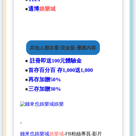
●
通博
娛樂城
其他人都在看:現金版-優惠內容
●
註冊即送100元體驗金
●
首存百分百 存1,000送1,000
●
再存加贈50%
●
三存加贈30%
-
錢來也娛樂城
娛樂城
-FB粉絲專頁-影片