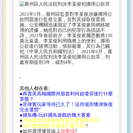
2021年1月，襄州區監委對李某俊涉嫌挪用公
款問題進行監察立案，並對其採取留置措
施。公安機關迅速固定了李某俊參與網絡賭
博的證據，她也對自己的犯罪行為供認不
諱，2021年春節前夕，李某俊家屬悉數將150
萬元返還。李某俊利用職務上的便利，挪用
公款進行賭博活動，情節嚴重，其行為已觸
犯《中華人民共和國刑法》。2021年6月，襄
州區人民法院判決李某俊犯挪用公款罪，判
處有期徒刑3年，緩刑4年。
-
其他人都在看:
●再賣美高梅國際持股套利何超瓊背後打什麼
算盤？
●菲律賓玩家等待已久了！這些場所獲准恢復
完全運營
”
●捕魚機-玩好捕魚遊戲的幾大要素
●
現金版跟信用版很多要怎麼選擇才好?
●
為什麼賭場對百家樂又愛又怕
？
●
如何選擇優質線上
娛樂城
?