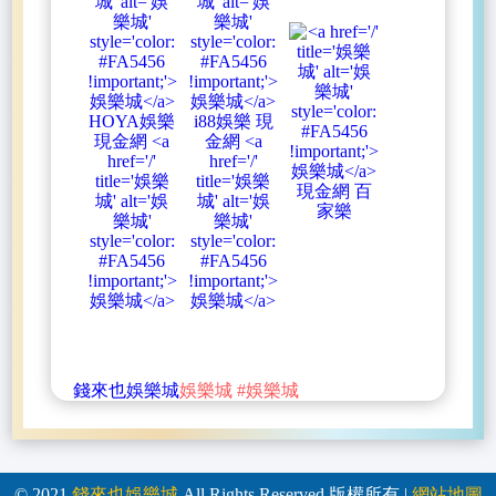
錢來也娛樂城
娛樂城
#娛樂城
© 2021
錢來也娛樂城
All Rights Reserved 版權所有 |
網站地圖