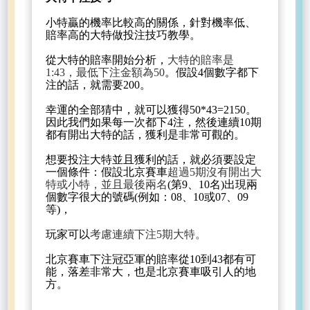
小特贏的機率比較高的關係，針對機率低、
賠率高的大特做投注技巧教學。
從大特的賠率開始分析，
大特的賠率是
1:43，最低下注金額為50
。假設4個數字都下
注的話，就需要200。
幸運的全部猜中，就可以獲得50*43=2150。
因此我們如果每一次都下4注，然後連續10期
都有開出大特的話，獲利是非常可觀的。
想要投注大特並且獲利的話，就必須要設定
一個條件：假設北京賽車
超過5期沒有開出大
特或小特，並且最後兩名
(第9、10名)出現兩
個數字很大的號碼(例如：08、10或07、09
等)，
玩家可以
考慮連續下注5期大特。
北京賽車下注冠亞軍的賠率從10到43都有可
能，落差非常大，也是北京賽車吸引人的地
方。