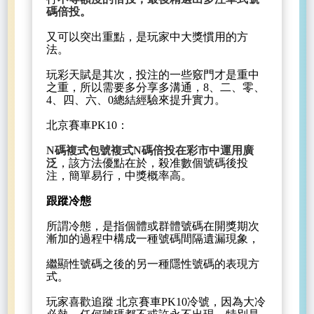
碼倍投。
又可以突出重點，是玩家中大獎慣用的方
法。
玩彩天賦是其次，投注的一些竅門才是重中
之重，所以需要多分享多溝通，8、二、零、
4、四、六、0總結經驗來提升實力。
北京賽車PK10：
N碼複式包號複式N碼倍投在彩市中運用廣
泛
，該方法優點在於，殺准數個號碼後投
注，簡單易行，中獎概率高。
跟蹤冷態
所謂冷態，是指個體或群體號碼在開獎期次
漸加的過程中構成一種號碼間隔遺漏現象，
繼顯性號碼之後的另一種隱性號碼的表現方
式。
玩家喜歡追蹤 北京賽車PK10冷號，因為大冷