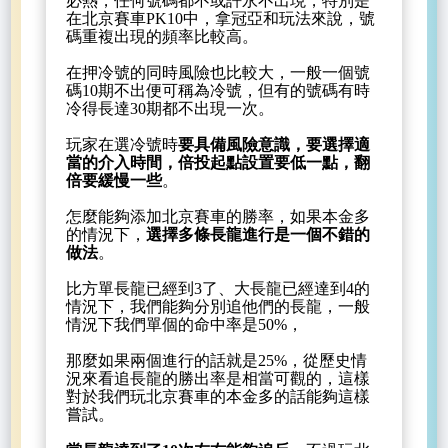
必熱，任何號碼都不或許永不出現，特別是
在北京賽車PK10中，拿冠亞和玩法來說，號
碼重複出現的頻率比較高。
在押冷號的同時風險也比較大，一般一個號
碼10期不出便可稱為冷號，但有的號碼有時
冷得長達30期都不出現一次。
玩家在選冷號時
要具備風險意識，要選擇適
當的介入時間，倍投起點設置要低一點，翻
倍要緩慢一些
。
怎麼能夠添加北京賽車的勝率，如果本金多
的情況下，
選擇多條長龍進行是一個不錯的
做法
。
比方單長龍已經到3了、大長龍已經達到4的
情況下，我們能夠分別追他們的長龍，一般
情況下我們單個的命中率是50%，
那麼如果兩個進行的話就是25%，從歷史情
況來看追長龍的勝出率是相當可觀的，這樣
對於我們玩北京賽車的本金多的話能夠這樣
嘗試。