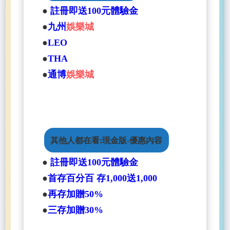
●
註冊即送100元體驗金
●
九州
娛樂城
●
LEO
●
THA
●
通博
娛樂城
其他人都在看:現金版-優惠內容
●
註冊即送100元體驗金
●
首存百分百 存1,000送1,000
●
再存加贈50%
●
三存加贈30%