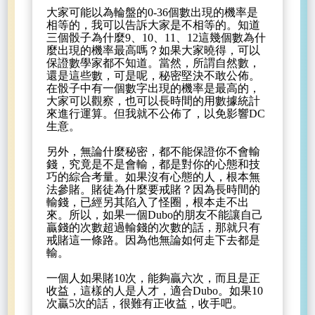
大家可能以為輪盤的0-36個數出現的機率是
相等的，我可以告訴大家是不相等的。知道
三個骰子為什麼9、10、11、12這幾個數為什
麼出現的機率最高嗎？如果大家曉得，可以
保證數學家都不知道。當然，所謂自然數，
還是這些數，可是呢，秘密堅決不敢公佈。
在骰子中有一個數字出現的機率是最高的，
大家可以觀察，也可以長時間的用數據統計
來進行運算。但我就不公佈了，以免影響DC
生意。
另外，無論什麼秘密，都不能保證你不會輸
錢，究竟是不是會輸，都是對你的心態和技
巧的綜合考量。如果沒有心態的人，根本無
法參賭。賭徒為什麼要戒賭？因為長時間的
輸錢，已經另其陷入了怪圈，根本走不出
來。所以，如果一個Dubo的朋友不能讓自己
贏錢的次數超過輸錢的次數的話，那就只有
戒賭這一條路。因為他無論如何走下去都是
輸。
一個人如果賭10次，能夠贏六次，而且是正
收益，這樣的人是人才，適合Dubo。如果10
次贏5次的話，很難有正收益，收手吧。