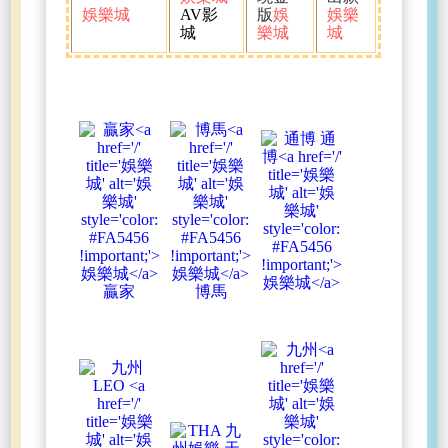
娛樂城
AV影
版
娛
娛樂
城
樂城
城