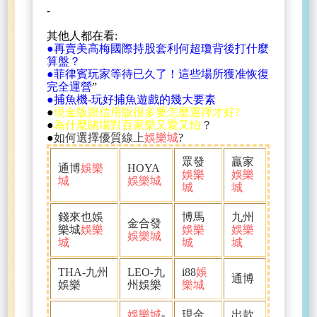
-
其他人都在看:
●再賣美高梅國際持股套利何超瓊背後打什麼
算盤？
●菲律賓玩家等待已久了！這些場所獲准恢復
完全運營
”
●捕魚機-玩好捕魚遊戲的幾大要素
●
現金版跟信用版很多要怎麼選擇才好?
●
為什麼賭場對百家樂又愛又怕
？
●
如何選擇優質線上
娛樂城
?
眾發
贏家
通博
娛樂
HOYA
娛樂
娛樂
城
娛樂城
城
城
錢來也娛
博馬
九州
金合發
樂城
娛樂
娛樂
娛樂
娛樂城
城
城
城
THA-九州
LEO-九
i88
娛
通博
娛樂
州娛樂
樂城
娛樂城
-
現金
出款