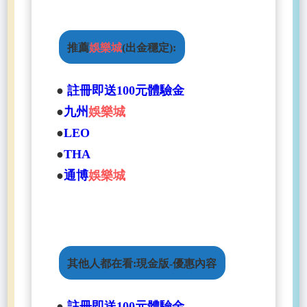
推薦
娛樂城
(出金穩定):
●
註冊即送100元體驗金
●
九州
娛樂城
●
LEO
●
THA
●
通博
娛樂城
其他人都在看:現金版-優惠內容
●
註冊即送100元體驗金