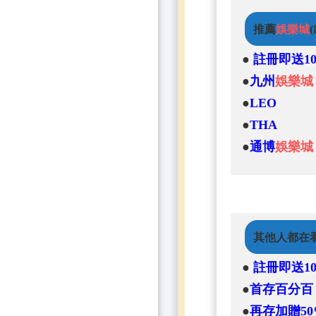
推薦
娛樂城
●
註冊即送1
●
九州
娛樂城
●
LEO
●
THA
●
通博
娛樂城
其他人都在看
●
註冊即送1
●
首存百分百 存
●
再存加贈50