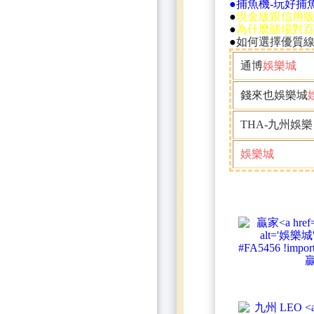
●捕魚機-玩好捕
●
現金版跟信用版
●
為什麼賭場對
●
如何選擇優質
通博
娛樂城
錢來也娛樂城
THA-九州娛樂
娛樂城