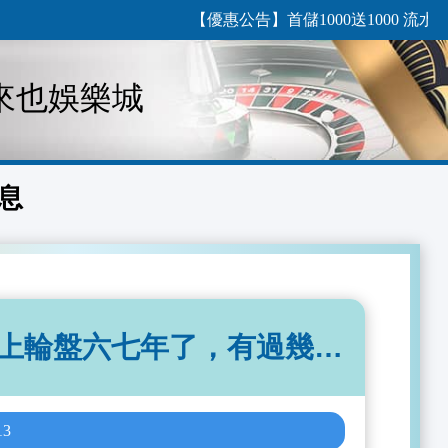
【優惠公告】首儲1000送1000 流水倍率20
來也娛樂城
息
網上輪盤六七年了，有過幾次
13