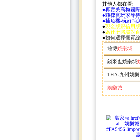
其他人都在看:
●再賣美高梅國
●菲律賓玩家等
●捕魚機-玩好捕
●
現金版跟信用版
●
為什麼賭場對
●
如何選擇優質
通博
娛樂城
錢來也娛樂城
THA-九州娛樂
娛樂城