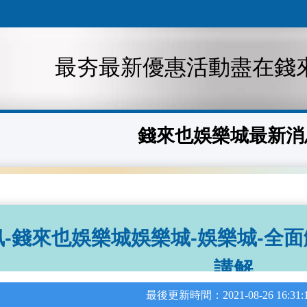
最夯最新優惠活動盡在錢
錢來也娛樂城最新消
訊-錢來也娛樂城娛樂城-娛樂城-全
講解
最後更新時間：2021-08-26 16:31: