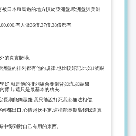
及有被日本殖民過的地方慣於亞洲盤.歐洲盤與美洲
0.有人做36倍.37倍.38倍都有.
外的真實賭場.
亞洲盤的排列都有他的規律.也比較好記.比如1號跟
學好.就是他的排列組合要倒背如流.如歐盤
我都可在30秒內背出.這只是最基本的功夫.
決定長期能夠贏錢.我只能說打死我都無法相信.
字經都出口.心情起伏不定.這樣能長期贏錢我還真
識中得到對自己有用的東西。