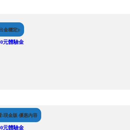
(出金穩定):
00元體驗金
:現金版-優惠內容
00元體驗金