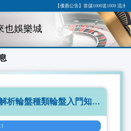
【優惠公告】首儲1000送1000 流水倍率20
來也娛樂城
息
面解析輪盤種類輪盤入門知識
13