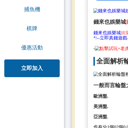
捕魚機
錢來也娛樂城
棋牌
錢來也娛樂城
娛
*/--立即真錢遊戲--
優惠活動
-
全面解析
立即加入
一般而言輪盤大
歐洲盤.
美洲盤.
亞洲盤
.
也有分1個02個0.00