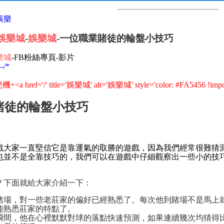
娛樂城
-
娛樂城
-一位職業賭徒的輪盤小技巧
樂城
-FB粉絲專頁-影片
/*
賭徒的輪盤小技巧
戲大家一直堅信它是靠運氣的取勝的遊戲，因為我們經常很難猜
也並不是全靠技巧的，我們可以在遊戲中仔細觀察出一些小的技
？下面就給大家介紹一下：
賭場，對一些老莊家的偏好已經熟悉了。每次他到賭場不是馬上
能熟悉莊家的特點了。
瞬間，他在心裡默默對球的落點快速預測，如果連續幾次均猜得