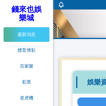
錢來也娛
樂城
最新消息
體育博彩
百家樂
娛樂
彩票
老虎機