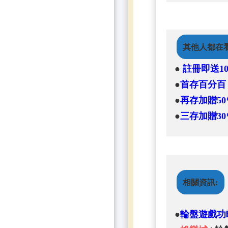
其他人都在看
●
註冊即送1
●
首存百分百 存
●
再存加贈50
●
三存加贈30
相關資訊:
●
輪盤遊戲功