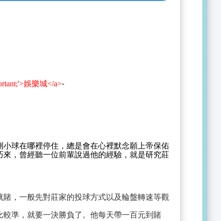
-
測小球在哪裡停住，總是會在心裡默念願上帝保佑
巧來，曾經聽一位前輩說過他的經驗，就是研究莊
就賭，一般先對莊家的投球方式以及輪盤轉速等觀
比較準，就要一決勝負了。他每天帶一百元到賭