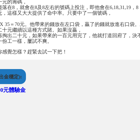
一元的籌碼，
在8，就會在8及8左右的號碼上投注，即他會在6,18,31,19，8
元，這樣又大大提供了命中率。只要中了一個號碼，
X 35＝70元。他帶來的錢放在左口袋，贏了的錢就放進右口
二十元繼續以這種方式賭。如果沒贏，
再掏出二十元，如果帶來的一百元用完了，他就打道回府了，決
一份工一樣，屢試不爽。
你感覺怎樣？趕緊去試一下把！
(出金穩定):
00元體驗金