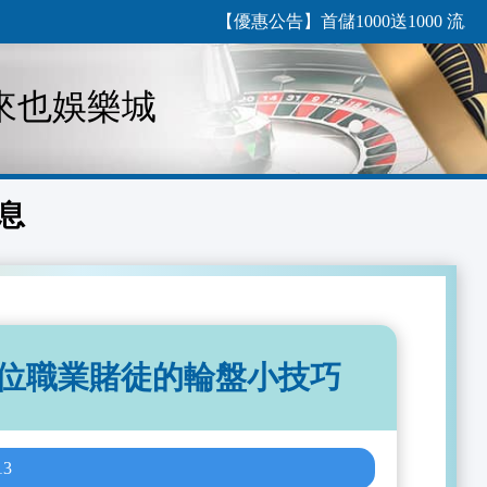
【優惠公告】首儲1000送1000 流水倍率2
來也娛樂城
息
一位職業賭徒的輪盤小技巧
13