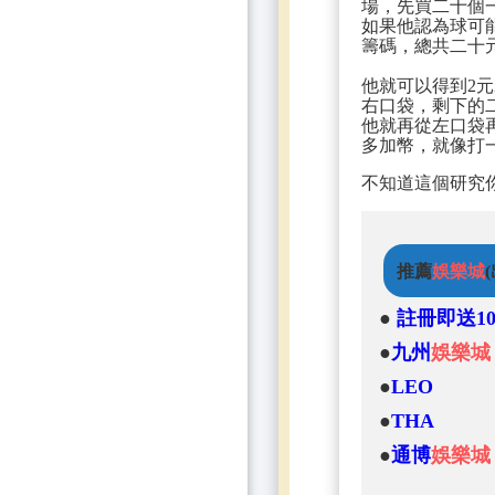
場，先買二十個
如果他認為球可能落
籌碼，總共二十
他就可以得到2元
右口袋，剩下的
他就再從左口袋
多加幣，就像打
不知道這個研究
推薦
娛樂城
●
註冊即送1
●
九州
娛樂城
●
LEO
●
THA
●
通博
娛樂城