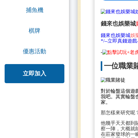
捕魚機
錢來也娛樂城
棋牌
錢來也娛樂城
娛
*/--立即真錢遊戲--
優惠活動
-
一位職業
立即加入
對於輪盤這個遊
我吧。其實輪盤
家。
那怎樣來研究呢
他幾乎天天都到
察一陣，大概就
在莊家發球的一