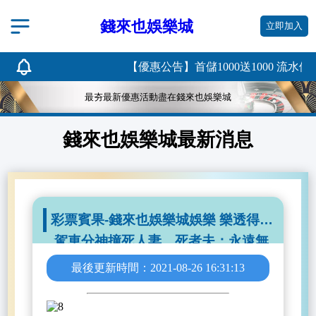
錢來也娛樂城
立即加入
【優惠公告】首儲1000送1000 流水倍率2
最夯最新優惠活動盡在錢來也娛樂城
錢來也娛樂城最新消息
彩票賓果-錢來也娛樂城娛樂 樂透得主
駕車分神撞死人妻 死者夫：永遠無
法原諒他
最後更新時間：2021-08-26 16:31:13