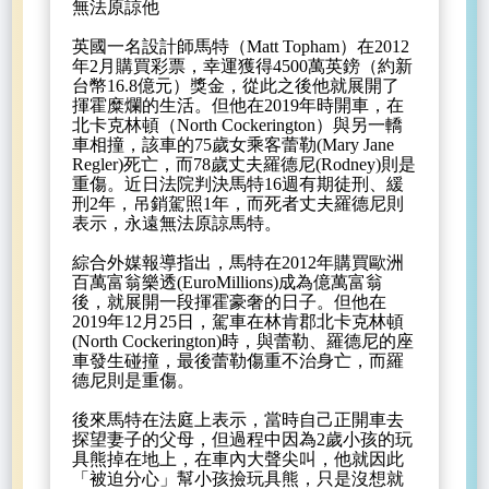
無法原諒他
英國一名設計師馬特（Matt Topham）在2012
年2月購買彩票，幸運獲得4500萬英鎊（約新
台幣16.8億元）獎金，從此之後他就展開了
揮霍糜爛的生活。但他在2019年時開車，在
北卡克林頓（North Cockerington）與另一轎
車相撞，該車的75歲女乘客蕾勒(Mary Jane
Regler)死亡，而78歲丈夫羅德尼(Rodney)則是
重傷。近日法院判決馬特16週有期徒刑、緩
刑2年，吊銷駕照1年，而死者丈夫羅德尼則
表示，永遠無法原諒馬特。
綜合外媒報導指出，馬特在2012年購買歐洲
百萬富翁樂透(EuroMillions)成為億萬富翁
後，就展開一段揮霍豪奢的日子。但他在
2019年12月25日，駕車在林肯郡北卡克林頓
(North Cockerington)時，與蕾勒、羅德尼的座
車發生碰撞，最後蕾勒傷重不治身亡，而羅
德尼則是重傷。
後來馬特在法庭上表示，當時自己正開車去
探望妻子的父母，但過程中因為2歲小孩的玩
具熊掉在地上，在車內大聲尖叫，他就因此
「被迫分心」幫小孩撿玩具熊，只是沒想就