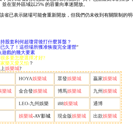
並在室外區域以25% 的容量向車迷開放。
到該省已表示賭場可能會重新開放，但我們仍未收到有關限制的
際持股套利何超瓊背後打什麼算盤？
待已久了！這些場所獲准恢復完全運營
”
魚遊戲的幾大要素
很多要怎麼選擇才好?
百家樂又愛又怕
？
線上
娛樂城
?
HOYA
娛樂城
眾發
娛樂城
贏家
娛樂城
娛樂城
金合發
娛樂城
博馬
娛樂城
九州
娛樂城
LEO-九州娛樂
i88
娛樂城
通博
娛樂城
-AV影城
現金版
娛樂城
出款
娛樂城