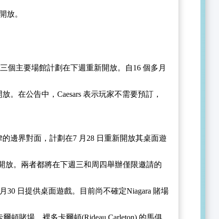
新開放。
部的三個主要場館計劃在下週重新開放。自16 個多月
新開放。在公告中，Caesars 表示玩家不需要預訂，
特律的邊界對面，計劃在7 月28 日重新開放其桌面遊
於7 月23 日重新開放。兩者都將在下週三和周四舉辦僅限邀請的
於7 月30 日提供桌面遊戲。目前尚不確定Niagara 賭場
多卡爾頓(Rideau Carleton) 的馬俱