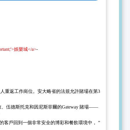
-
。
。
業，使數千名工人重返工作崗位。安大略省的法規允許賭場在第3
場。位於倫敦、伍德斯托克和因尼斯菲爾的Gateway 賭場——
。
的客戶回到一個非常安全的博彩和餐飲環境中， ”