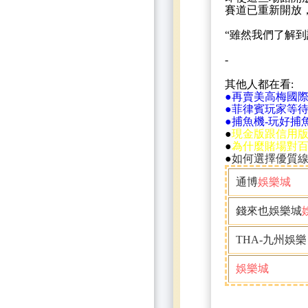
賽道已重新開放，
“雖然我們了解
-
其他人都在看:
●再賣美高梅國
●菲律賓玩家等
●捕魚機-玩好捕
●
現金版跟信用版
●
為什麼賭場對
●
如何選擇優質
通博
娛樂城
錢來也娛樂城
THA-九州娛樂
娛樂城