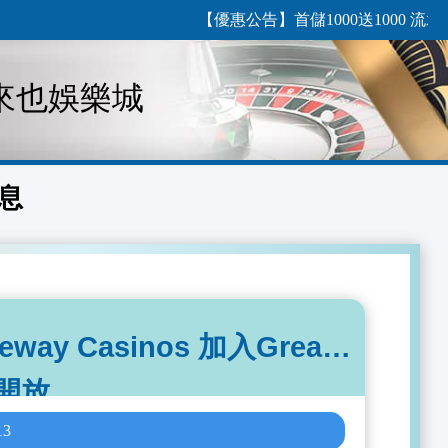
【優惠公告】首儲1000送1000 流水倍率2
來也娛樂城
息
 Casinos 加入Great
新開放
13