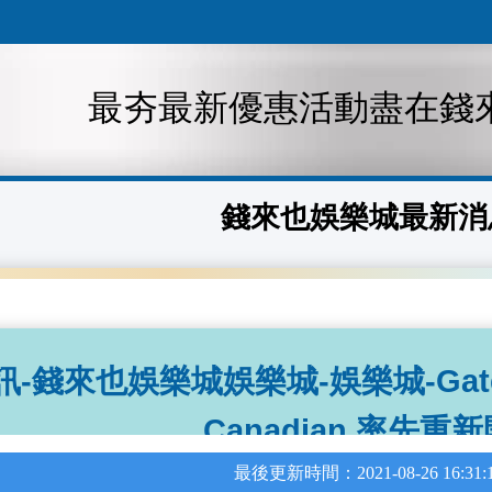
最夯最新優惠活動盡在錢
錢來也娛樂城最新消
-錢來也娛樂城娛樂城-娛樂城-Gateway
Canadian 率先重
最後更新時間：2021-08-26 16:31: