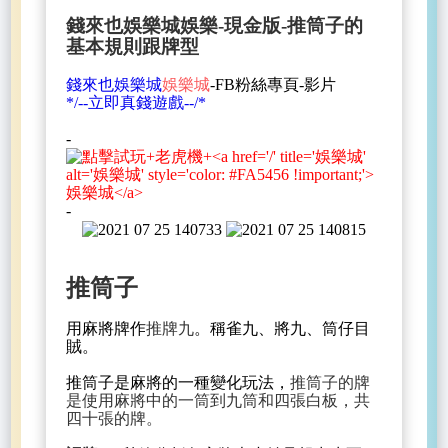
錢來也娛樂城娛樂-現金版-推筒子的
基本規則跟牌型
錢來也娛樂城
娛樂城
-FB粉絲專頁-影片
*/--立即真錢遊戲--/*
-
-
推筒子
用麻將牌作
推牌九
。稱雀九、將九、筒仔目
賊。
推筒子是麻將的一種變化玩法，
推筒子的牌
是使用麻將中的一筒到九筒和四張白板，共
四十張的牌。