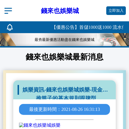
錢來也娛樂城
立即加入
【優惠公告】首儲1000送1000 流水倍率2
最夯最新優惠活動盡在錢來也娛樂城
錢來也娛樂城最新消息
娛樂資訊-錢來也娛樂城娛樂-現金版-
推筒子的基本規則跟牌型
最後更新時間：2021-08-26 16:31:13