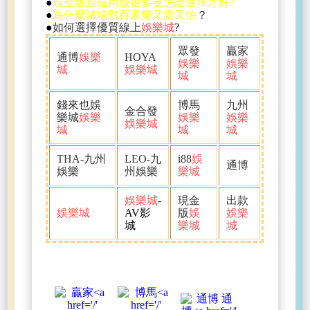
●
現金版跟信用版很多要怎麼選擇才好?
●
為什麼賭場對百家樂又愛又怕
？
●
如何選擇優質線上
娛樂城
?
眾發
贏家
通博
娛樂
HOYA
娛樂
娛樂
城
娛樂城
城
城
錢來也娛
博馬
九州
金合發
樂城
娛樂
娛樂
娛樂
娛樂城
城
城
城
THA-九州
LEO-九
i88
娛
通博
娛樂
州娛樂
樂城
娛樂城
-
現金
出款
娛樂城
AV影
版
娛
娛樂
城
樂城
城