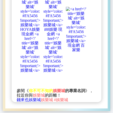
參閱《
你不可不知的
娛樂城
的專業名詞
》，
拉近你與
娛樂城
的距離！
錢來也娛樂城
娛樂城
#娛樂城