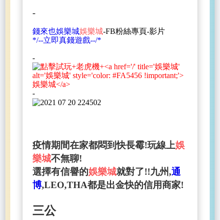
-
錢來也娛樂城
娛樂城
-FB粉絲專頁-影片
*/--立即真錢遊戲--/*
-
-
疫情期間在家都悶到快長霉!玩線上
娛
樂城
不無聊!
選擇有信譽的
娛樂城
就對了!!
九州
,
通
博
,
LEO
,
THA
都是出金快的信用商家!
三公