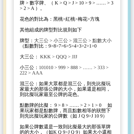
牌 > 數字牌、（ K > Q > J > 10 > 9 > …… > 3
> 2 > A ）。
花色的對比為：黑桃>紅桃>梅花>方塊
其他組成的牌型對比規則如下
牌型：
大三公 > 小三公 > 混三公 > 點數大小
（點數對比：9>8>7>6>5>4>3>2>1>0
大三公：
KKK > QQQ > JJJ
小三公：
101010 > 999 > 888 > …… > 333 >
222 > AAA
混三公：如果大眾都是混三公，則先比擬玩
家最大的那張公牌的大小，如果還是相同，
則比擬玩家最至公牌的花色。
點數牌的比擬： 9 > 8 > …… > 2 > 1 > 0 如
果玩家都是點數牌，而且點數相等的狀態下
則先比擬玩家的公牌數（如 J Q 9>J 10 9）
如果公牌數還是一致則比擬最大的那張單牌
的的大小，（如K Q 9>J Q 9）如果大小還相