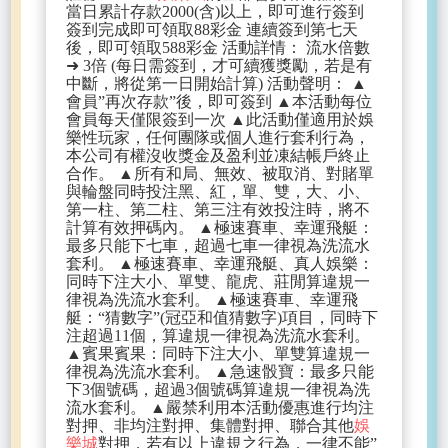
當日累計存款2000(含)以上，即可進行簽到
簽到完成即可領取88彩金 連續簽到第七天
後，即可領取588彩金 活動詳情： 流水倍數
➜ 3倍 (每日需簽到，才可續獲獎勵，若是有
中斷，將從第一日開始計算) 活動聲明： ▲
會員”再次存款”後，即可簽到 ▲本活動每位
會員每天僅限簽到一次 ▲此活動僅適用於娛
樂性玩家，任何團隊或個人進行套利行為，
本公司有權沒收獎金及盈利並凍結帳戶終止
合作。 ▲所有和局、無效、被取消、對賭單
與輪盤同時投注黑、紅，單、雙，大、小、
第一柱、第二柱、第三注有效投注時，將不
計算有效押碼內。 ▲極速賽車、幸運飛艇：
最多只能下七車，超過七車一律視為洗流水
套利。 ▲極速賽車、幸運飛艇、真人娛樂：
同時下注大小、單雙、龍虎、莊閒算違規一
律視為洗流水套利。 ▲極速賽車、幸運飛
艇：“猜數字”(冠亞和值猜數字)項目，同時下
注超過11個，算違規一律視為洗流水套利。
▲賓果賓果：同時下注大小、單雙算違規一
律視為洗流水套利。 ▲急速骰寶：最多只能
下3個號碼，超過3個號碼算違規一律視為洗
流水套利。 ▲嚴禁利用本活動優惠進行均注
對押、非均注對押、集體對押、聯合其他
娛
樂城
對押，若有以上違規之行為，一律不能”