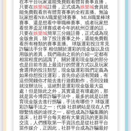
在本平台玩家還能免費觀看體育賽事直播，
只要在
娛樂城
註冊，正式成為
娛樂城
會員就
能免費觀看所有體育賽事的全程直播。無論
玩家想看NBA職業籃球賽事、MLB職業棒球
賽事、還是想看中華職棒賽事、或者玩家想
看世界盃足球賽或者今年的杭州亞運的話，
只要在
娛樂城
簡單三分鐘註冊，正式成為現
金版會員，除了投注賽事之外，還能免費觀
看所有種類的賽事直播。 球版運彩投注常見
詐騙法手分享 相信關於運彩的現金版以及信
用版的差異，我們藉由之前的介紹一定都有
相當程度的認識了。關於運彩現金版的部分
也是目前市面上最流行的營運方式以及玩家
會選擇的投注類型，現金版運彩我們定義為
如果你想投注運彩，首先你必須有閒錢，有
這些閒錢你才能去進行遊戲動作，否則沒錢
就沒辦法玩，這絕對是運彩現金版最大益
處！但是除此之外，其實還是有壞處的，那
就是當今博弈詐騙手法中，最多的就是以體
育現金版去進行拐騙，手法有哪些？ 球版運
彩詐騙手法之一：代操 社群網站是現在人們
聯繫情感的途徑之一，卻也成為詐騙集團的
溫床，社群平台每天都有大量資訊的更新與
交流，人們獲取第一手資訊也是從社群平台
當作媒介，正因此，社群平台成為詐騙最好