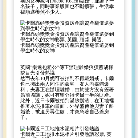
期的女神妮可(Nicole Roach)結婚，並誕下一
名孩子，同時事業版圖也不斷擴張，生活幸
福順遂羨煞不少人。
卡爾靠頭獎獎金投資房產讓資產翻倍還娶到
學生時代的女神彩票, 英國, 頭獎, 樂透,
卡爾靠頭獎獎金投資房產讓資產翻倍還娶到
學生時代的女神
英國”樂透包租公”傳正辦理離婚狼狽蓄胡樣
貌目光引發熱議
然而去年10月妮可被拍到不再戴婚戒，卡爾
也已搬出兩人同住的豪宅，友人向媒體爆
料，夫妻正在辦理離婚，由於雙方沒有簽署
婚前協議，妮可有望分得卡爾一半的財產。
此外，近日卡爾被拍到滿臉鬍渣，在工地裡
推著水泥推車的畫面，外界盛傳他與妻子離
婚後，被迫另尋住處，才會急著自己蓋房
子。
卡爾近日工地推水泥相片引發熱議彩票, 英