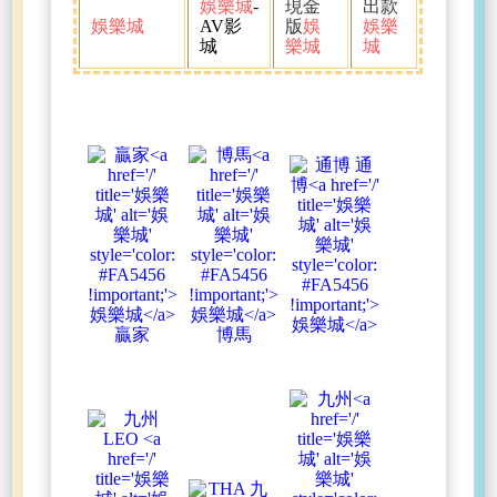
娛樂城
-
現金
出款
娛樂城
AV影
版
娛
娛樂
城
樂城
城