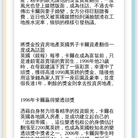
產，精準的眼光讓他的獎金資產翻倍，一度
風光也登上媒體版面，成為佳話。不過去年
傳出卡爾與妻子婚變，女方分得巨額贍養
費，近日他又被英國媒體拍到滿臉鬍渣在工
地推水泥車，狼狽的模樣引發熱議。
將獎金投資房地產英國男子卡爾資產翻倍一
度成為話題
英國《鏡報》報導，卡爾在成為富翁前，只
是連鎖電器賣場的實習生，1996年他23歲
時，在母親建議下買了一張彩票，幸運中了
頭獎，獲得高達1090萬英鎊的獎金。隨後他
用這筆錢為家人買下一座莊園及豪車，並度
假長達1年，剩餘的獎金則拿去投資房地產。
1996年卡爾贏得樂透頭獎
憑藉自身努力培養精準的投資眼光，卡爾在
英國各地購入房產，並成功建立起自己的
「出租帝國」，這位樂透包租公的身價估計
翻漲至2200萬英鎊，也成為英國較知名的樂
透頭獎中獎者之一。2006年，卡爾與學生時