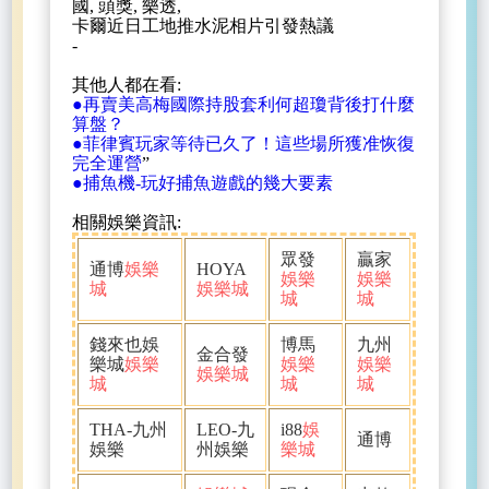
國, 頭獎, 樂透,
卡爾近日工地推水泥相片引發熱議
-
其他人都在看:
●再賣美高梅國際持股套利何超瓊背後打什麼
算盤？
●菲律賓玩家等待已久了！這些場所獲准恢復
完全運營
”
●捕魚機-玩好捕魚遊戲的幾大要素
相關娛樂資訊:
眾發
贏家
通博
娛樂
HOYA
娛樂
娛樂
城
娛樂城
城
城
錢來也娛
博馬
九州
金合發
樂城
娛樂
娛樂
娛樂
娛樂城
城
城
城
THA-九州
LEO-九
i88
娛
通博
娛樂
州娛樂
樂城