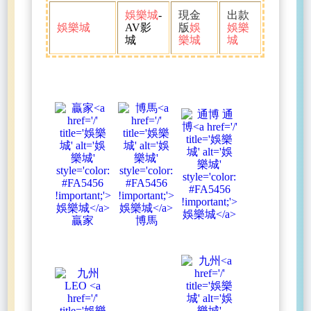
娛樂城
-
現金
出款
娛樂城
AV影
版
娛
娛樂
城
樂城
城