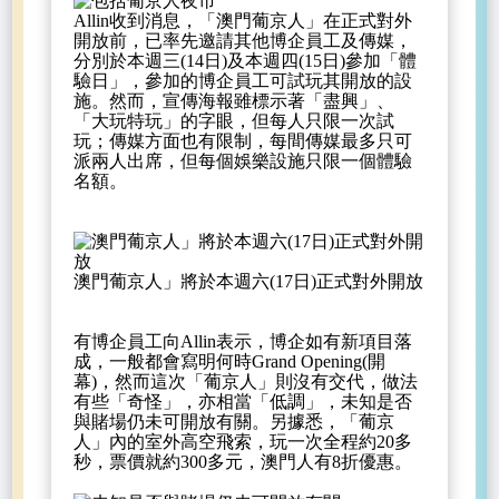
Allin收到消息，「澳門葡京人」在正式對外
開放前，已率先邀請其他博企員工及傳媒，
分別於本週三(14日)及本週四(15日)參加「體
驗日」，參加的博企員工可試玩其開放的設
施。然而，宣傳海報雖標示著「盡興」、
「大玩特玩」的字眼，但每人只限一次試
玩；傳媒方面也有限制，每間傳媒最多只可
派兩人出席，但每個娛樂設施只限一個體驗
名額。
澳門葡京人」將於本週六(17日)正式對外開放
有博企員工向Allin表示，博企如有新項目落
成，一般都會寫明何時Grand Opening(開
幕)，然而這次「葡京人」則沒有交代，做法
有些「奇怪」，亦相當「低調」，未知是否
與賭場仍未可開放有關。另據悉，「葡京
人」內的室外高空飛索，玩一次全程約20多
秒，票價就約300多元，澳門人有8折優惠。