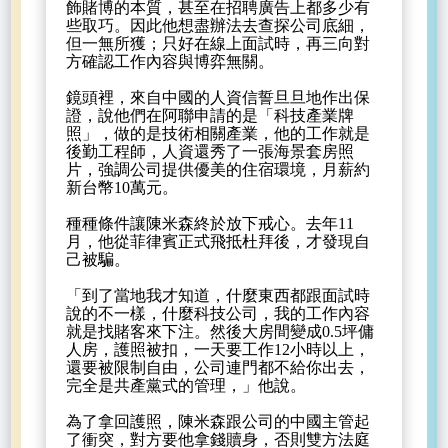
飾賭博的本質，甚至在招聘廣告上都多少有
些取巧。因此他想盡辦法去查探公司底細，
但一無所獲；只好在線上面試時，再三向對
方確認工作內容與博弈無關。
鏡頭裡，來自中國的人資信誓旦旦地作出保
證，說他們在阿聯申請的是「科技產業牌
照」，做的是技術相關產業，他的工作就是
後勤工程師，人資還秀了一張海景套房照
片，強調公司提供優美的住宿環境，月薪約
新台幣10萬元。
種種條件讓陳米森終於放下戒心。去年11
月，他從菲律賓正式飛抵杜拜後，才發現自
己被騙。
「到了當地我才知道，什麼東西都跟面試時
說的不一樣，什麼科技公司，我的工作內容
就是找賭客來下注。然後大房間變成0.5坪傭
人房，護照被扣，一天要工作12小時以上，
還要被限制自由，公司連門都不給你出去，
完全是共產黨式的管理，」他說。
為了拿回護照，陳米森跟公司的中國主管起
了衝突，對方要他拿錢贖身，否則雙方法庭