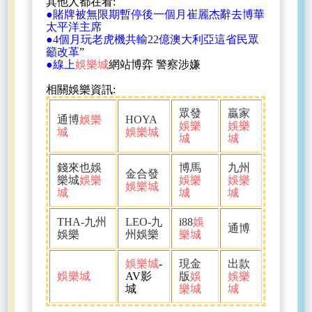
其他人都在看:
●賭牌被無限期暫停後一個月崔麗杰辭去博華
太平洋主席
●4個月玩老虎機共輸22億澳大利亞這省民眾
籲改革
”
●線上
娛樂城
網站博弈 警察涉嫌
相關娛樂資訊:
眾發
贏家
通博
娛樂
HOYA
娛樂
娛樂
城
娛樂城
城
城
錢來也娛
博馬
九州
金合發
樂城
娛樂
娛樂
娛樂
娛樂城
城
城
城
THA-九州
LEO-九
i88
娛
通博
娛樂
州娛樂
樂城
娛樂城
-
現金
出款
娛樂城
AV影
版
娛
娛樂
城
樂城
城