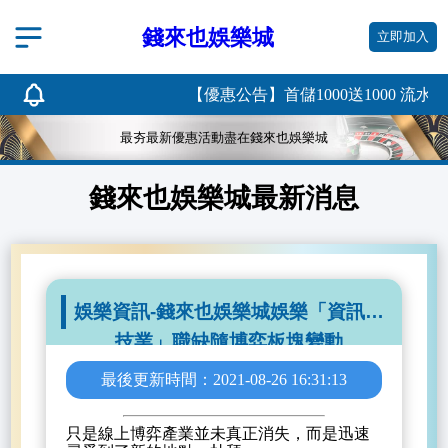
錢來也娛樂城
立即加入
【優惠公告】首儲1000送1000 流水倍率
最夯最新優惠活動盡在錢來也娛樂城
錢來也娛樂城最新消息
娛樂資訊-錢來也娛樂城娛樂「資訊科
技業」職缺隨博弈板塊變動
最後更新時間：2021-08-26 16:31:13
只是線上博弈產業並未真正消失，而是迅速