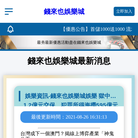
錢來也娛樂城
立即加入
【優惠公告】首儲1000送1000 流水倍
最夯最新優惠活動盡在錢來也娛樂城
錢來也娛樂城最新消息
娛樂資訊-錢來也娛樂城娛樂 獄中籌
1.2億元交保 犯罪所得海撈595億元
最後更新時間：2021-08-26 16:31:13
台灣成下一個澳門？揭線上博弈產業「神鬼