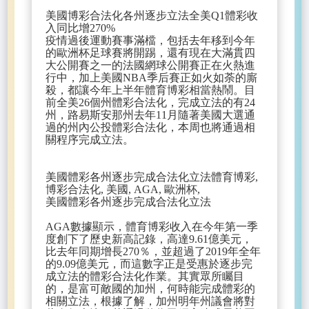
美國博彩合法化各州逐步立法全美Q1體彩收
入同比增270%
疫情過後運動賽事滿檔，包括去年移到今年
的歐洲杯足球賽將開踢，還有現在大滿貫四
大公開賽之一的法國網球公開賽正在火熱進
行中，加上美國NBA季后賽正如火如荼的廝
殺，都讓今年上半年體育博彩相當熱鬧。目
前全美26個州體彩合法化，完成立法的有24
州，路易斯安那州去年11月隨著美國大選通
過的州內公投體彩合法化，本周也將通過相
關程序完成立法。
美國體彩各州逐步完成合法化立法體育博彩,
博彩合法化, 美國, AGA, 歐洲杯,
美國體彩各州逐步完成合法化立法
AGA數據顯示，體育博彩收入在今年第一季
度創下了歷史新高記錄，高達9.61億美元，
比去年同期增長270％，並超過了2019年全年
的9.09億美元，而這數字正是受惠於逐步完
成立法的體彩合法化作業。其實眾所矚目
的，是富可敵國的加州，何時能完成體彩的
相關立法，根據了解，加州明年州議會將對