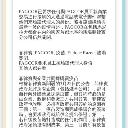
PAGCOR已要求任何與PAGCOR員工就商業
交易進行接觸的人通過電話或電子郵件聯繫
他們來驗證代理人的身份。隨著該國繼續與
最新一波的疫情再起，PAGCOR在包括馬尼
拉大都會在內的國家首都地區的賭場菲律賓
分公司仍然關閉。
菲律賓, PAGCOR, 疫苗, Enrique Razon, 賭場
關閉,
PAGCOR要求員工須驗證代理人身份
其他人都在看
菲律賓與企業共同採購買疫苗
根據菲律賓新聞署的3月22日的公告，菲律賓
政府允許所有企業（包括煙草公司），都可
自行向外國藥廠採購疫苗，但簽約時必須是
由企業、政府和藥廠三方共同簽署。菲律賓
政府也說明，必須有政府共同簽約的原因有
三個：第一，疫苗製造商完成採購合約簽署
時，會要求政府就賠償金提出保證；第二，
若日後疫苗施打造成的任何副作用，菲律賓
政府須負擔有關成本。第三，目前所有疫苗