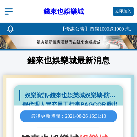
錢來也娛樂城
立即加入
【優惠公告】首儲1000送1000 流水倍
最夯最新優惠活動盡在錢來也娛樂城
錢來也娛樂城最新消息
娛樂資訊-錢來也娛樂城娛樂城-防止
假代理人冒充員工行事PAGCOR發出
警告祭重懲
最後更新時間：2021-08-26 16:31:13