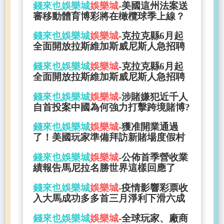
錢來也娛樂城
娛樂城
-美國這州法案送
審移動體育博彩將在橄欖球季上線？
錢來也娛樂城
娛樂城
-克拉克縣6月起
全面開放拉斯維加斯威尼斯人急招聘
錢來也娛樂城
娛樂城
-克拉克縣6月起
全面開放拉斯維加斯威尼斯人急招聘
錢來也娛樂城
娛樂城
-涉賭嫌犯近千人
自首投案中國為何強力打擊跨境賭博?
錢來也娛樂城
娛樂城
-獲准開業通過
了！美國玩家準備拜訪新賭場度假村
錢來也娛樂城
娛樂城
-公佈首季營收業
績報告馬尼拉名勝世界這樣回應了
錢來也娛樂城
娛樂城
-疫情影響彩票收
入大馬成功多多首三月淨利下滑六成
錢來也娛樂城
娛樂城
-全球玩家、廠商