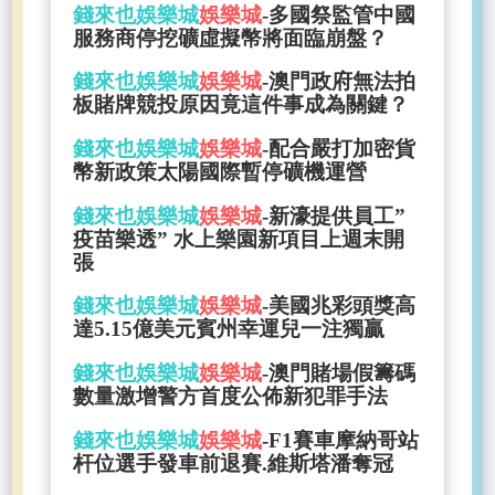
錢來也娛樂城
娛樂城
-多國祭監管中國
服務商停挖礦虛擬幣將面臨崩盤？
錢來也娛樂城
娛樂城
-澳門政府無法拍
板賭牌競投原因竟這件事成為關鍵？
錢來也娛樂城
娛樂城
-配合嚴打加密貨
幣新政策太陽國際暫停礦機運營
錢來也娛樂城
娛樂城
-新濠提供員工”
疫苗樂透” 水上樂園新項目上週末開
張
錢來也娛樂城
娛樂城
-美國兆彩頭獎高
達5.15億美元賓州幸運兒一注獨贏
錢來也娛樂城
娛樂城
-澳門賭場假籌碼
數量激增警方首度公佈新犯罪手法
錢來也娛樂城
娛樂城
-F1賽車摩納哥站
杆位選手發車前退賽.維斯塔潘奪冠