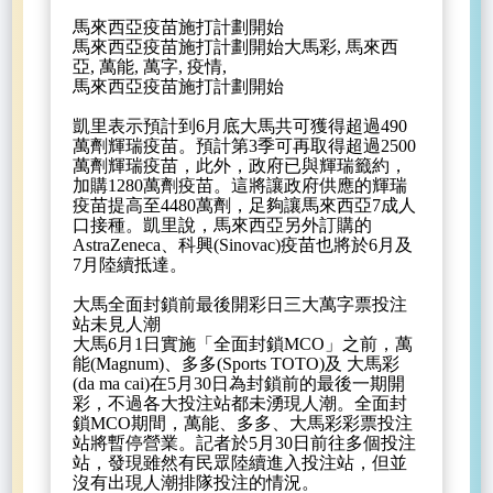
馬來西亞疫苗施打計劃開始
馬來西亞疫苗施打計劃開始大馬彩, 馬來西
亞, 萬能, 萬字, 疫情,
馬來西亞疫苗施打計劃開始
凱里表示預計到6月底大馬共可獲得超過490
萬劑輝瑞疫苗。預計第3季可再取得超過2500
萬劑輝瑞疫苗，此外，政府已與輝瑞籤約，
加購1280萬劑疫苗。這將讓政府供應的輝瑞
疫苗提高至4480萬劑，足夠讓馬來西亞7成人
口接種。凱里說，馬來西亞另外訂購的
AstraZeneca、科興(Sinovac)疫苗也將於6月及
7月陸續抵達。
大馬全面封鎖前最後開彩日三大萬字票投注
站未見人潮
大馬6月1日實施「全面封鎖MCO」之前，萬
能(Magnum)、多多(Sports TOTO)及 大馬彩
(da ma cai)在5月30日為封鎖前的最後一期開
彩，不過各大投注站都未湧現人潮。全面封
鎖MCO期間，萬能、多多、大馬彩彩票投注
站將暫停營業。記者於5月30日前往多個投注
站，發現雖然有民眾陸續進入投注站，但並
沒有出現人潮排隊投注的情況。