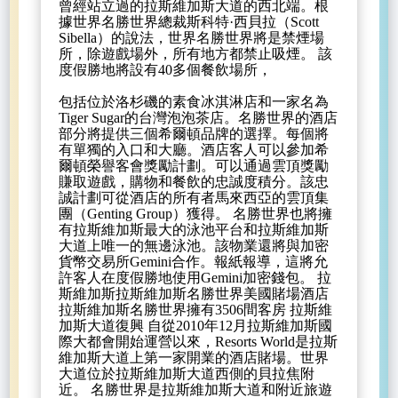
曾經站立過的拉斯維加斯大道的西北端。根
據世界名勝世界總裁斯科特·西貝拉（Scott
Sibella）的說法，世界名勝世界將是禁煙場
所，除遊戲場外，所有地方都禁止吸煙。 該
度假勝地將設有40多個餐飲場所，
包括位於洛杉磯的素食冰淇淋店和一家名為
Tiger Sugar的台灣泡泡茶店。名勝世界的酒店
部分將提供三個希爾頓品牌的選擇。每個將
有單獨的入口和大廳。酒店客人可以參加希
爾頓榮譽客會獎勵計劃。可以通過雲頂獎勵
賺取遊戲，購物和餐飲的忠誠度積分。該忠
誠計劃可從酒店的所有者馬來西亞的雲頂集
團（Genting Group）獲得。 名勝世界也將擁
有拉斯維加斯最大的泳池平台和拉斯維加斯
大道上唯一的無邊泳池。該物業還將與加密
貨幣交易所Gemini合作。報紙報導，這將允
許客人在度假勝地使用Gemini加密錢包。 拉
斯維加斯拉斯維加斯名勝世界美國賭場酒店
拉斯維加斯名勝世界擁有3506間客房 拉斯維
加斯大道復興 自從2010年12月拉斯維加斯國
際大都會開始運營以來，Resorts World是拉斯
維加斯大道上第一家開業的酒店賭場。世界
大道位於拉斯維加斯大道西側的貝拉焦附
近。 名勝世界是拉斯維加斯大道和附近旅遊