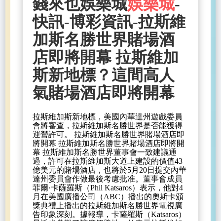
錢來也娛樂城
娛樂城
-
快訊-博彩資訊-拉斯維
加斯名勝世界賭場酒
店即將開幕 拉斯維加
斯新地標？這間高人
氣賭場酒店即將開幕
拉斯維加斯新地標，美國內華達州遊戲委員
會將審查，拉斯維加斯名勝世界是否能獲得
運營許可。 拉斯維加斯名勝世界賭場酒店即
將開幕 拉斯維加斯名勝世界賭場酒店即將開
幕 拉斯維加斯名勝世界董事會一致建議通
過，許可在拉斯維加斯大道上建設的價值43
億美元的賭場酒店，也將於5月20日提交內華
達州委員會作做最後考慮批准。董事會成員
菲爾·卡薩羅斯（Phil Katsaros）表示，他對4
月在美國廣播公司（ABC）播出的奧斯卡頒
獎典禮上播出的拉斯維加斯名勝世界電視廣
告印象深刻。據報導，卡薩羅斯（Katsaros）