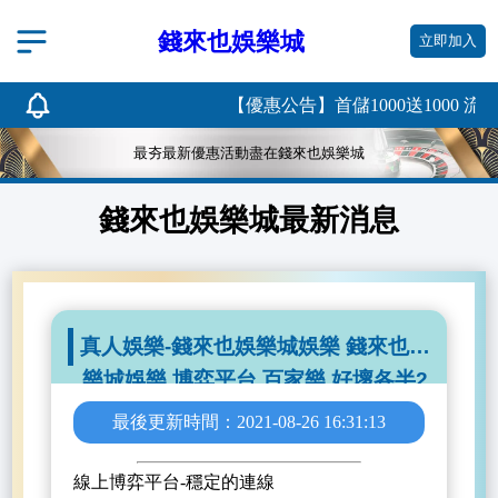
錢來也娛樂城
立即加入
【優惠公告】首儲1000送1000 流水
最夯最新優惠活動盡在錢來也娛樂城
錢來也娛樂城最新消息
真人娛樂-錢來也娛樂城娛樂 錢來也娛
樂城娛樂 博弈平台 百家樂 好壞各半2
最後更新時間：2021-08-26 16:31:13
線上博弈平台-穩定的連線