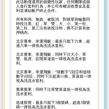
此活動僅適用於娛樂性玩家，任何團隊或個
人進行套利行為，本公司有權沒收獎金及盈
利並凍結帳戶終止合作。
所有和局、無效、被取消、對賭單與輪盤同
時投注黑、紅，單、雙，大、小、第一柱、
第二柱、第三注有效投注時，將不計算有效
押碼內。
北京賽車、幸運飛艇：最多只能下六車，超
過六車一律視為洗流水套利。
北京賽車、幸運飛艇：同時下注大小、單
雙、龍虎、莊閒算違規一律視為洗流水套
利。
北京賽車、幸運飛艇：“猜數字”(冠亞和值猜
數字)項目，同時下注超過11個，算違規一律
視為洗流水套利。
賓果賓果：同時下注單雙算違規一律視為洗
流水套利。
急速骰寶：最多只能下3個號碼，超過3個號
碼一律視為洗流水套利。