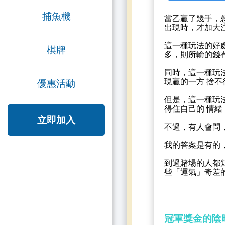
捕魚機
當乙贏了幾手，
出現時，才加大
這一種玩法的好
棋牌
多，則所輸的錢
同時，這一種玩
現贏的一方 捨
優惠活動
但是，這一種玩
得住自己的 情
立即加入
不過，有人會問
我的答案是有的
到過賭場的人都
些「運氣」奇差
冠軍獎金的陰