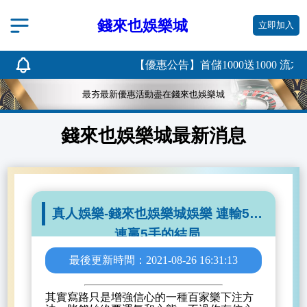
錢來也娛樂城
立即加入
【優惠公告】首儲1000送1000 流水倍
最夯最新優惠活動盡在錢來也娛樂城
錢來也娛樂城最新消息
真人娛樂-錢來也娛樂城娛樂 連輸5手
連贏5手的結局
最後更新時間：2021-08-26 16:31:13
其實寫路只是增強信心的一種百家樂下注方