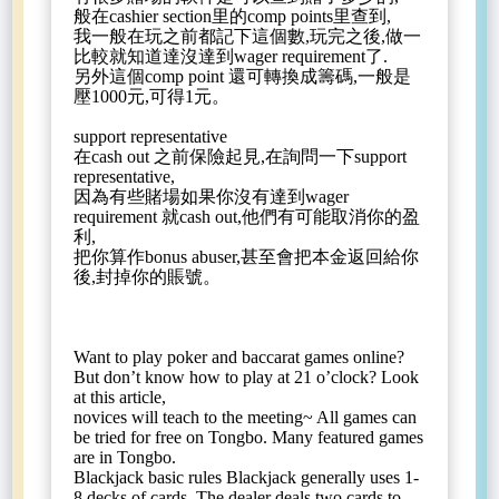
般在cashier section里的comp points里查到,
我一般在玩之前都記下這個數,玩完之後,做一
比較就知道達沒達到wager requirement了.
另外這個comp point 還可轉換成籌碼,一般是
壓1000元,可得1元。
support representative
在cash out 之前保險起見,在詢問一下support
representative,
因為有些賭場如果你沒有達到wager
requirement 就cash out,他們有可能取消你的盈
利,
把你算作bonus abuser,甚至會把本金返回給你
後,封掉你的賬號。
Want to play poker and baccarat games online?
But don’t know how to play at 21 o’clock? Look
at this article,
novices will teach to the meeting~ All games can
be tried for free on Tongbo. Many featured games
are in Tongbo.
Blackjack basic rules Blackjack generally uses 1-
8 decks of cards. The dealer deals two cards to