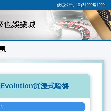
【優惠公告】首儲1000送1000 流水
來也娛樂城
息
olution沉浸式輪盤
13