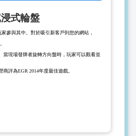
n沉浸式輪盤
吸引玩家參與其中。對於吸引新客戶到您的網站，
擇。
”動作。當現場發牌者旋轉方向盤時，玩家可以觀看並
評為EGR 2014年度最佳遊戲。