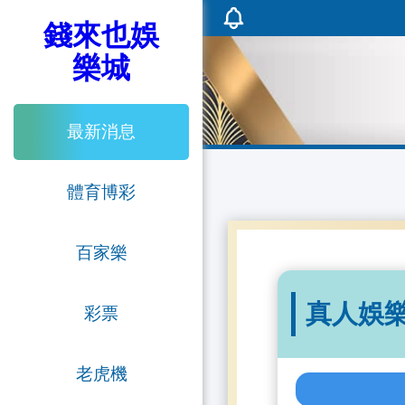
錢來也娛
樂城
最新消息
體育博彩
百家樂
真人娛樂
彩票
老虎機