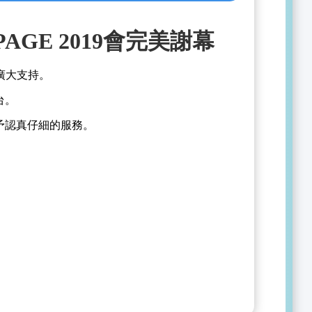
GE 2019會完美謝幕
廣大支持。
台。
予認真仔細的服務。