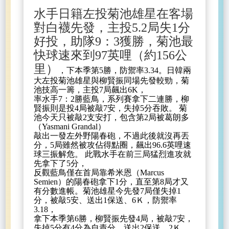
水手日籍左投菊池雄星在客場
對白襪先發，主投5.2局失1分
好投，助隊9：3獲勝，菊池最
快球速來到97英哩（約156公
里）
，下本季第5勝，防禦率3.34。日韓兩
大左投菊池雄星與柳賢振同場先發較勁，菊
池技高一籌，主投7局飆出6K，
率水手7：2勝藍鳥，系列賽拿下二連勝，柳
賢振則是投4局被敲7安，失掉5分吞敗。 菊
池今天只被敲2支安打，包含第2局被葛朗多
（Yasmani Grandal）
敲出一發左外野陽春砲，不過此後就沒再丟
分，5局雖然被攻佔得點圈，飆出96.6英哩速
球三振解危。 此戰水手在前三局猛烈進攻就
先拿下了5分，
反觀藍鳥僅在首局靠希米恩（Marcus
Semien）的陽春砲拿下1分，直至第8局才又
有分數進帳。菊池雄星今先發7局僅失掉1
分，被敲5安、送出1保送、6Ｋ，防禦率
3.18，
拿下本季第6勝，柳賢振先發4局，被敲7安，
失掉5分有4分為自責分，送出2保送、2Ｋ，