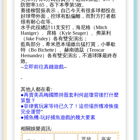
防禦率3.65，吞下本季第5敗。
賽後柳賢振表示，自己今天有很多球都投在
好球帶外面，控球有點偏離，而對方打者都
很有耐心在等。
水手此役總計11支安打，海尼格（Mitch
Haniger）、席格（Kyle Seager）、弗萊利
（Jake Fraley）各有雙安演出；
藍鳥部分，希米恩本場繳出猛打賞，小畢歇
特（Bo Bichette）、赫南德茲（Teoscar
Hernandez）各有雙安演出，不過球隊最終吞
敗。
--
立即前往真錢遊戲
--
-
其他人都在看:
●再賣美高梅國際持股套利何超瓊背後打什麼
算盤？
●菲律賓玩家等待已久了！這些場所獲准恢復
完全運營
”
●捕魚機-玩好捕魚遊戲的幾大要素
相關娛樂資訊:
眾發
贏家