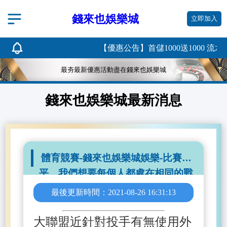
錢來也娛樂城
立即加入
【優惠公告】首儲1000送1000 流水倍
最夯最新優惠活動盡在錢來也娛樂城
錢來也娛樂城最新消息
體育競賽-錢來也娛樂城娛樂-比賽公
平，我們想要每個人都處在相同的戰
場上
最後更新時間：2021-08-26 16:31:13
大聯盟近針對投手有無使用外