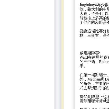
Jorginho
他，義大利的中場
大賽，也是4月
能被推上多高的檔
了他們的差距是
要說這場比賽鋒線
林」三劍客，是
威爾斯陣容:
Ward在這屆的
的三中衛，Rober
手。
在第一場對瑞士、
外，Mepham與
的角色，主要的三
式去擊潰對手的
當然此陣型上也不排
雪菲爾聯常常就