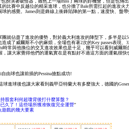
常常也扮演著吸怪器，雖然上一場miss了兩球的好機會，但是也傳出
其的比賽中反越位的精采進球，也分擔了Bale所需扛起的進攻火
踢球的感覺。James則是鋒線上衝鋒陷陣的第一點，速度快、盤
。
團就佔盡了進攻的優勢，對於義大利進攻的陣型下，多半是以5後
造成了威爾斯不小的麻煩，全場也有著2次的Key passes表
rdeschi時常與他換位的交叉進攻效果也是十足，幾乎可以看到
d掌握，讓大家覺得他們的運氣實在是有點好不過這方面的運氣很快
tti自由球也讓前插的Pessina搶點成功!
。這球進球後也讓大家看到義甲亞特蘭大有多麼強大，德國的Gos
際持股套利何超瓊背後打什麼算盤？
待已久了！這些場所獲准恢復完全運營
”
魚遊戲的幾大要素