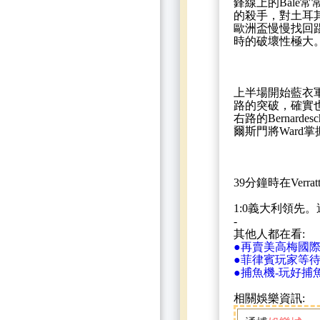
鋒線上的Bale
的殺手，對土耳
歐洲盃慢慢找回
時的破壞性極大
上半場開始藍衣軍
路的突破，確實也
右路的Berna
爾斯門將War
39分鐘時在Verra
1:0義大利領先
-
其他人都在看:
●再賣美高梅國
●菲律賓玩家等
●捕魚機-玩好捕
相關娛樂資訊: