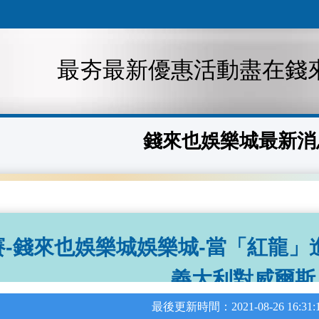
最夯最新優惠活動盡在錢
錢來也娛樂城最新消
賽-錢來也娛樂城娛樂城-當「紅龍」
義大利對威爾斯
最後更新時間：2021-08-26 16:31: