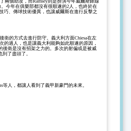
了兩個助攻，而Ramsey則是扮演今年威爾斯鋒線
力。今年在俱樂部都沒有很順遂的2人，也終於在
帶技巧、傳球技術優異，也讓威爾斯在進行反擊之
衛的方式去進行防守。義大利方面Chiesa在左
現、3次的過人，也是讓義大利能夠如此順遂的原因，
威爾斯的後衛是沒有招架之力的。多次的射偏或是被威
也到了盡頭了。
ens等人，都讓人看到了義甲新豪門的未來。