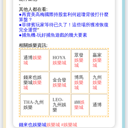
-
其他人都在看:
●再賣美高梅國際持股套利何超瓊背後打什麼
算盤？
●菲律賓玩家等待已久了！這些場所獲准恢復
完全運營
”
●捕魚機-玩好捕魚遊戲的幾大要素
相關娛樂資訊:
眾發
贏家
通博
娛樂
HOYA
娛樂
娛樂
城
娛樂城
城
城
錢來也娛
博馬
九州
金合發
樂城
娛樂
娛樂
娛樂
娛樂城
城
城
城
LEO-
THA-九州
i88
娛
九州娛
通博
娛樂
樂城
樂
錢來也娛樂城
娛樂城
#娛樂城