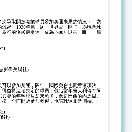
多次爭取開放職業球員參加奧運未果的情況下，索
源起。1930年第一屆「世界盃」開打，為職業球
舉行的洛杉磯奧運，成為1900年以來，唯一一屆
社)
志影像美聯社)
球員可以參加奧運，隔年，國際奧會也同意這項決
賽，得益於這項規定的球員，包括當年義大利傳奇阿
天賦異稟的年輕球員愈來愈多，像是巴西的內馬爾、
一樣，全面開放參加奧運，也讓球迷非常期待。
社)
聯社)