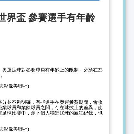
下世界盃 參賽選手有年齡
奧運足球對參賽球員有年齡上的限制，必須在23
會。
志影像美聯社)
區分並不夠明確，有些選手在奧運參賽期間，會收
職業球員和業餘球員之間，存在球技上的差異，使
足球比賽中，創下個人獨進10球的瘋狂紀錄，也
志影像美聯社)