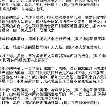
次於世界盃之外，最受矚目的運動之一。(圖／達志影像美聯社)
奧運拿下冠軍，為男足失利扳回顏面。(圖／達志影像美聯社)
議 國足聯辦「世界盃」較勁
員參賽的規定，也埋下國際足聯和國際奧會的心結，國際足聯在
奧運的國際大型賽事，也成為全球足壇四年一次盛會「世界盃」的
賽事的舞台。這也讓國際奧會徹底和國際足聯撕破臉，讓1932年
奧運會，由「美式足球」取而代之。
德國和瑞典爭冠，德國中場馬洛桑勁射破網。(圖／達志影像美聯
人心弦，場邊球迷的裝扮同樣引人入勝。(圖／達志影像美聯社)
3歲以下球員參賽，替許多未來之星造就功成名就的機會。(圖／達
 梅西 內馬爾奧運場上顯身手
加奧運的爭議，一直持續到1988年，國際足聯宣布23歲以下的
92年巴塞隆納奧運，就明訂足球項目只要是23歲以下球員即可參
梅西也在2008年以21歲的年齡，參加北京奧運。隨著愈來愈多
明星球員，不斷嶄露頭角，未來職業足球員會不會像職業籃球員
業比賽中表現優異，也在奧運中為國家爭光。(圖／達志影像美聯
運中，由年輕球星梅爾為德國踢進追平的一球。(圖／達志影像美
臂接受歡呼。(圖／達志影像美聯社)
心打扮，為自己國家的球隊加油打氣。(圖／達志影像美聯社)