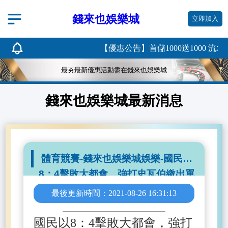
錢來也娛樂城
立即加入
【優惠公告】首儲1000送1000 流水倍
最夯最新優惠活動盡在錢來也娛樂城
錢來也娛樂城最新消息
體育競賽-錢來也娛樂城娛樂-國民以
8：4擊敗大都會，強打史瓦伯繳出單
場雙響砲，並刷新隊史單月最多轟紀
最後更新時間：2021-08-26 16:31:13
錄
國民以8：4擊敗大都會，強打