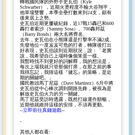
轉戰國民隊的外野手史瓦伯（Kyle
Schwarber），近期火燙程度不輸大谷翔平，
他單場雙響，本季全壘打數來到24支，頗有
後來居上之勢。
史瓦伯近期更屢破紀錄，近17戰15轟已和600
轟打者索沙（Sammy Sosa）、700轟邦茲
（Barry Bonds）兩大名將齊名。
去年，史瓦伯在小熊隊還是打擊率不滿2成、
先發地位一度岌岌可危的打者，轉隊後打出
好表現，史瓦伯談到近期狀況，說：「老實
說，我希望自己上場時像個笨蛋一樣。
我暫時找不到更好的詞解釋，我的想法是，
每次上場我就只管那個打席，在那之前的事
我得忘記，我猜這樣『健忘』的策略，是近
期的關鍵吧。」
國民教頭馬丁尼茲（Dave Martinez）6月中將
史瓦伯從中心棒次調到開路先鋒，被視為是
解放史瓦伯火力的另一關鍵。
馬丁尼茲受訪時透露，既然打線運作順暢，
近期他就維持這樣的安排，不須再更動。
--
立即前往真錢遊戲
--
-
其他人都在看: