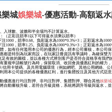
娛樂城
娛樂城
-優惠活動-高額返
贏、入球數、波膽和半全場均不計算返水。
例：（正彩且賠率1以下可得返水須乘以賠率）
000，賠率0.68。負彩返水為1000*0.3%=3；正彩返水為1000*0.3
000，賠率1.25。負彩返水為1000*0.3%=3；正彩返水為1000*
團體，如有任何濫用本公司的優惠行為，經本公司審核，本公司
優惠都是特別為玩家而設，在玩家註冊資訊有爭議時，為確保雙
充足有效的圖檔，並以各種方式辨別客戶是否符合資格享有我們
員有重複申請帳號行為時，保留取消、收回會員優惠紅利的權力
卡/信用卡號碼、及共用電腦環境（例如網吧、其他公用網絡、公
得利用本公司提供的各種優惠紅利，進行集體投注及其他方式惡
活動優惠進行均注對押、非均注對押、集體對押、聯合其他
娛樂城
統將自動審核升級，若符合升級資格，系統將調升等級與返水，