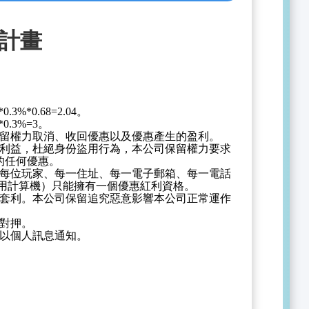
水計畫
%*0.68=2.04。
0.3%=3。
保留權力取消、收回優惠以及優惠產生的盈利。
方利益，杜絕身份盜用行為，本公司保留權力要求
的任何優惠。
，每位玩家、每一住址、每一電子郵箱、每一電話
用計算機）只能擁有一個優惠紅利資格。
意套利。本公司保留追究惡意影響本公司正常運作
對押。
並以個人訊息通知。