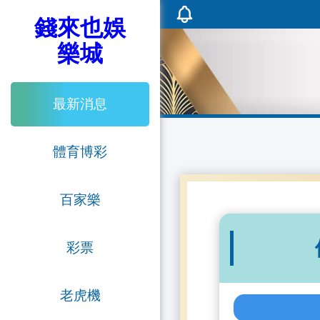
錢來也娛
樂城
最新消息
體育博彩
百家樂
彩票
老虎機