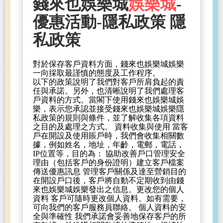
錢來也娛樂城
娛樂城
-
優惠活動-隱私政策 隱
私政策
對於保存客戶資料方面，錢來也娛樂城娛樂
一向採取最謹慎的態度及工作程序。
以下的政策說明了我們對客戶所肩負起的責
任與承諾。另外，也清晰說明了我們處理客
戶資料的方式。當閣下使用錢來也娛樂城娛
樂，表示您承認並接受錢來也娛樂城娛樂隱
私政策的規則與條件，並了解收集各項資料
之目的及處理之方式。 資料收集與使用 當客
戶在開設及使用賬戶時，我們會收集相關數
據，例如姓名，地址，年齡，電郵，電話，
IP位置等，目的為： 協助改善戶口管理安全
理由（包括客戶的身份證明）建立客戶檔案
傳送優惠訊息 管理客戶關係及達至營銷目的
在開設戶口後，客戶將自動不定期收到由錢
來也娛樂城娛樂發出之信息。更改您的個人
資料 客戶可隨時更改個人資料。如有需要，
可向我們的客戶服務員聯絡。 個人資料的安
全與準確性 我們承諾會妥善地保存客戶的所