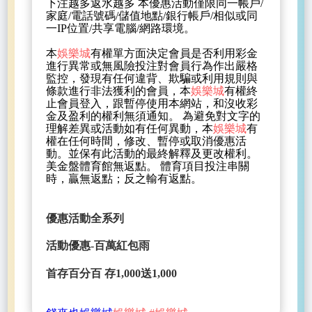
下注越多返水越多 本優惠活動僅限同一帳戶/
家庭/電話號碼/儲值地點/銀行帳戶/相似或同
一IP位置/共享電腦/網路環境。
本
娛樂城
有權單方面決定會員是否利用彩金
進行異常或無風險投注對會員行為作出嚴格
監控，發現有任何違背、欺騙或利用規則與
條款進行非法獲利的會員，本
娛樂城
有權終
止會員登入，跟暫停使用本網站，和沒收彩
金及盈利的權利無須通知。 為避免對文字的
理解差異或活動如有任何異動，本
娛樂城
有
權在任何時間，修改、暫停或取消優惠活
動。並保有此活動的最終解釋及更改權利。
美金盤體育館無返點。 體育項目投注串關
時，贏無返點；反之輸有返點。
優惠活動全系列
活動優惠-百萬紅包雨
首存百分百 存1,000送1,000